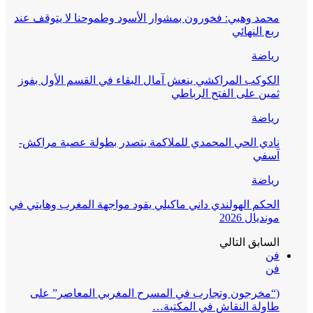
محمد وهبي: فخورون بمشوار الأسود وطموحنا لا يتوقف عند
ربع النهائي
رياضة
الكوكب المراكشي ينعش آمال البقاء في القسم الأول بفوز
ثمين على الفتح الرباطي
رياضة
نادي الحي المحمدي للملاكمة يتصدر بطولة عصبة مراكش-
آسفي
رياضة
الحكم الهولندي داني ماكيلي يقود مواجهة المغرب وهايتي في
مونديال 2026
السابق
التالي
فن
فن
(“مخرجون وتجارب في المسرح المغربي المعاصر” على
طاولة النقاش في المكتبة…