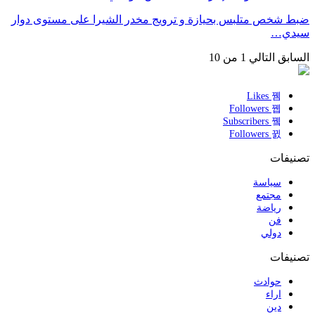
ضبط شخص متلبس بحيازة و ترويج مخدر الشيرا على مستوى دوار
سيدي…
السابق
التالي
1 من 10
Likes
Followers
Subscribers
Followers
تصنيفات
سياسة
مجتمع
رياضة
فن
دولي
تصنيفات
حوادث
اراء
دين