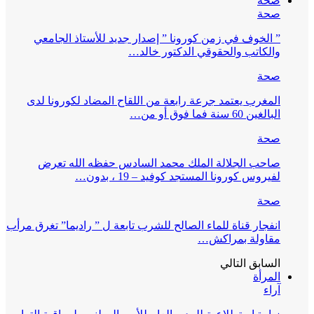
صحة
صحة
” الخوف في زمن كورونا ” إصدار جديد للأستاذ الجامعي
والكاتب والحقوقي الدكتور خالد…
صحة
المغرب يعتمد جرعة رابعة من اللقاح المضاد لكورونا لدى
البالغين 60 سنة فما فوق أو من…
صحة
صاحب الجلالة الملك محمد السادس حفظه الله تعرض
لفيروس كورونا المستجد كوفيد – 19 ، بدون…
صحة
انفجار قناة للماء الصالح للشرب تابعة ل ” راديما” تغرق مرأب
مقاولة بمراكش…
السابق
التالي
المرأة
آراء