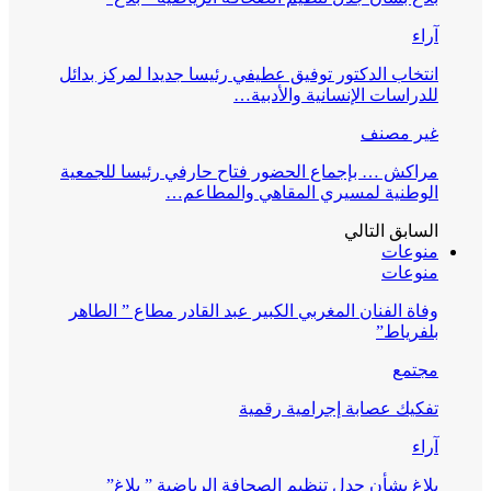
آراء
انتخاب الدكتور توفيق عطيفي رئيسا جديدا لمركز بدائل
للدراسات الإنسانية والأدبية…
غير مصنف
مراكش … بإجماع الحضور فتاح حارفي رئيسا للجمعية
الوطنية لمسيري المقاهي والمطاعم…
السابق
التالي
منوعات
منوعات
وفاة الفنان المغربي الكبير عبد القادر مطاع ” الطاهر
بلفرياط”
مجتمع
تفكيك عصابة إجرامية رقمية
آراء
بلاغ بشأن جدل تنظيم الصحافة الرياضية ” بلاغ”