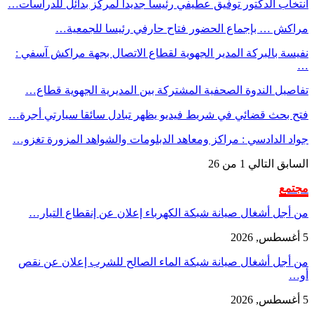
انتخاب الدكتور توفيق عطيفي رئيسا جديدا لمركز بدائل للدراسات…
مراكش … بإجماع الحضور فتاح حارفي رئيسا للجمعية…
نفيسة بالبركة المدير الجهوية لقطاع الاتصال بجهة مراكش آسفي :
…
تفاصيل الندوة الصحفية المشتركة بين المديرية الجهوية قطاع…
فتح بحث قضائي في شريط فيديو يظهر تبادل سائقا سيارتي أجرة…
جواد الدادسي : مراكز ومعاهد الدبلومات والشواهد المزورة تغزو…
السابق
التالي
1 من 26
مجتمع
من أجل أشغال صيانة شبكة الكهرباء إعلان عن إنقطاع التيار…
5 أغسطس, 2026
من أجل أشغال صيانة شبكة الماء الصالح للشرب إعلان عن نقص
أو…
5 أغسطس, 2026