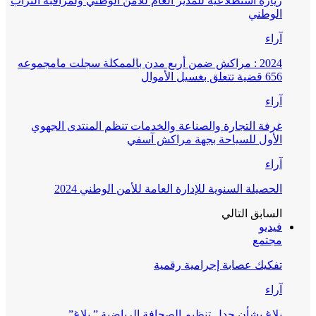
زيارة استطلاعية للمدير العام للأمن الوطني ولمراقبة التراب
الوطني
آراء
2024 : مراكش ضمن أربع مدن بالممكلة سجلت مامجموعه
656 قضية تتعلق بغسيل الأموال
آراء
غرفة التجارة والصناعة والخدمات تنظم المنتدى الجهوي
الأول للسياحة بجهة مراكش آسفي
آراء
الحصيلة السنوية للإدارة العامة للأمن الوطني 2024
السابق
التالي
فيديو
مجتمع
تفكيك عصابة إجرامية رقمية
آراء
بلاغ بشأن جدل تنظيم الصحافة الرياضية ” بلاغ”