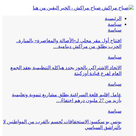
صباح مراكش - الخبر اليقين من هنا
الرئيسية
سياسة
سياسة
افتتاح أول مقر محلي لـ«الأصالة والمعاصرة» بالمنارة..
الحزب يطلق من مراكش دينامية…
سياسة
الاتحاد الاشتراكي بالحوز يجدد هياكله التنظيمية بعقد الجمع
العام لفرع قيادة أوزكيتة
سياسة
عامل إقليم قلعة السراغنة يطلق مشاريع تنموية وتعليمية
بأزيد من 27 مليون درهم احتفاءً…
سياسة
يونس بو سكسو: الاستحقاقات تُحسم بالقرب من المواطنين لا
بالتراشق السياسي