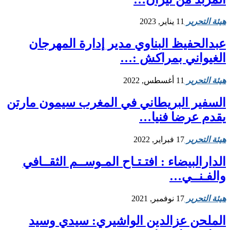
هيئة التحرير
11 يناير, 2023
عبدالحفيظ البناوي مدير إدارة المهرجان
الغيواني بمراكش :…
هيئة التحرير
11 أغسطس, 2022
السفير البريطاني في المغرب سيمون مارتن
يقدم عرضا فنيا…
هيئة التحرير
17 فبراير, 2022
الدارالبيضاء : افتـتـاح المـوســم الثقــافي
والفـنــي…
هيئة التحرير
17 نوفمبر, 2021
الملحن عزالدين الواشيري: سيدي وسيد