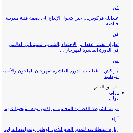
فن
عبدالله فركوس… حين يتحول الإبداع إلى بصمة فنية مغربية
خالصة
فن
تطوان تختتم عقدا من الاحتفاء بالشباب السينمائي العالمي
في الدورة العاشرة لمهرجان…
فن
مراكش …فعاليات الدورة العاشرة لمهرجان الملحون والأغنية
الوطنية
السابق
التالي
دولي
دولي
فرقة الشرطة القضائية المحاميد مراكش توقف مبحوثا عنهم
آراء
زيارة استطلاعية للمدير العام للأمن الوطني ولمراقبة التراب