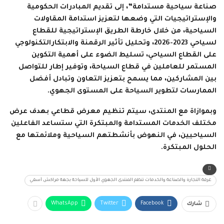
صناعة سياحية مستدامة”، إلى تقديم المبادرات الحكومية
والإستراتيجيات التي وضعها لتعزيز استدامة المقاولات
السياحية، من خلال خارطة الطريق الإستراتيجية للقطاع
لسياحي 2023-2026، وتحليل تأثير الرقمنة والابتكارالتكنولوجي
على القطاع السياحي، تسليط الضوء على أهمية التكوين
المستمر للعاملين في قطاع السياحة، وتوفير إطار للتواصل
بين المشاركين، مما يسمح بتعزيز التعاون وتبادل أفضل
الممارسات لتطوير السياحة على المستوى الجهوي.
وبموازاة مع المنتدى، سيتم تنظيم معرض قطاعي بهدف عرض
مختلف الخدمات المستدامة والمبتكرة التي ستساعد الفاعلين
السياحيين، في النهوض بأنشطتهم السياحية وملائمتها مع
الحلول المبتكرة.
غرفة التجارة والصناعة والخدمات تنظم المنتدى الجهوي الأول للسياحة بجهة مراكش آسفي
WhatsApp
Twitter
Facebook
شارك