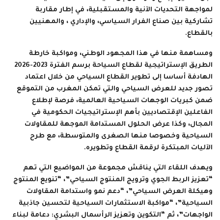
لمواجهة التحديات الآنية والمستقبلية، في إطار مقاربة
تشاركية بين صناع الفرار السياسي، والإداري ، والمهنيين
بالقطاع.
ومساهمة منها في هذا المجهود الوطني، ومواكبة خارطة
الطريق الإستراتيجية لقطاع السياحة برسم الفترة 2023-2026
الهادفة أساسا إلى تطوير القطاع السياحي من خلال اعتماد
تصور جديد للعرض السياحي والتي تمكن المغرب من التموقع
ضمن كبريات الوجهات السياحية العالمية، فرصة لإطلاع
الفاعلين الإقتصاديين بأهم الإستراتيجيات الحكومية في
المجال، وكذا عرض الحلول المستدامة الموجهة للمقاولات
السياحية وخصوصا منها الصغرى والمتوسطة، مع طرح
الآليات المبتكرة لرقمة القطاع وتطويره.
ويهدف اللقاء التي يناقش مجموعة من المواضيع التي تهم
“تعزيز الربط الجوي وترويج المنتوج السياحي”، “تنويع المنتوج
وهيكلة العرض السياحي”، “دعم نمو واستدامة المقاولات
السياحية”، “مواكبة الاستثمارات السياحية لتحسين جاذبية
الواجهات”، ثم “التكوين وتعزيز الرأسمال البشري: دعامة لبناء