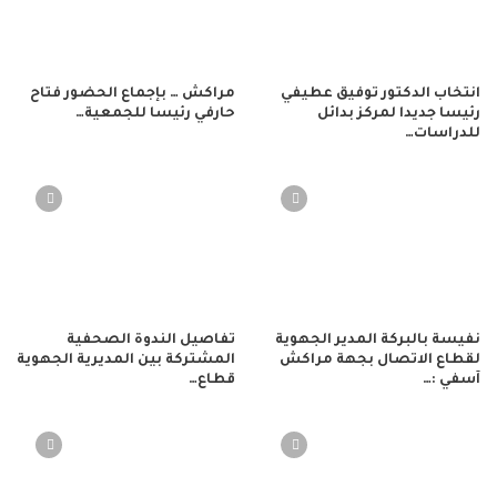
انتخاب الدكتور توفيق عطيفي
مراكش … بإجماع الحضور فتاح
رئيسا جديدا لمركز بدائل
حارفي رئيسا للجمعية…
للدراسات…
نفيسة بالبركة المدير الجهوية
تفاصيل الندوة الصحفية
لقطاع الاتصال بجهة مراكش
المشتركة بين المديرية الجهوية
آسفي :…
قطاع…