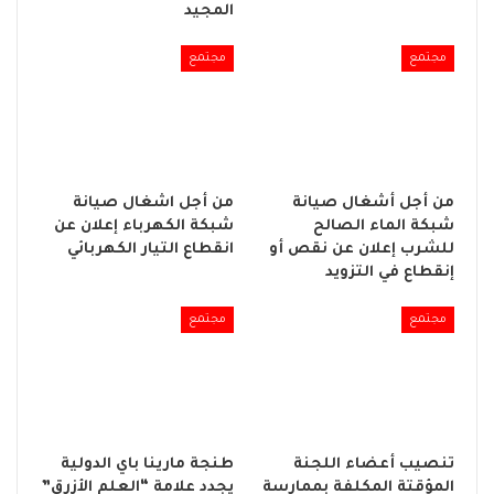
المجيد
مجتمع
مجتمع
من أجل أشغال صيانة
من أجل اشغال صيانة
شبكة الماء الصالح
شبكة الكهرباء إعلان عن
للشرب إعلان عن نقص أو
انقطاع التيار الكهربائي
إنقطاع في التزويد
مجتمع
مجتمع
تنصيب أعضاء اللجنة
طنجة مارينا باي الدولية
المؤقتة المكلفة بممارسة
يجدد علامة “العلم الأزرق”