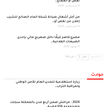
نقص أو انقطاع…
4 أغسطس, 2026
من أجل أشغال صيانة شبكة الماء الصالح للشرب
إعلان عن نقص أو…
4 أغسطس, 2026
مصرع قاصر غرقًا داخل صهريج مائي بإحدى
الضيعات الفلاحية…
31 يوليو, 2026
السابق
التالي
1 من 574
حوادث
زيارة استطلاعية للمدير العام للأمن الوطني
ولمراقبة التراب…
2024 : مراكش ضمن أربع مدن بالممكلة سجلت
مامجموعه 656 قضية…