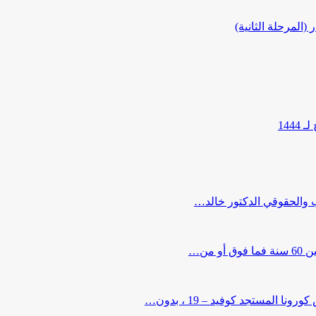
المرحلة الثانية)
144
ب والحقوقي الدكتور خالد…
من…
لمستجد كوفيد – 19 ، بدون…