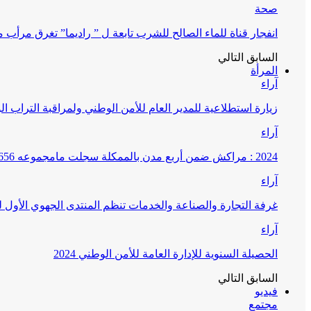
صحة
انفجار قناة للماء الصالح للشرب تابعة ل ” راديما” تغرق مرأ
السابق
التالي
المرأة
آراء
زيارة استطلاعية للمدير العام للأمن الوطني ولمراقبة التراب ا
آراء
2024 : مراكش ضمن أربع مدن بالممكلة سجلت مامجموعه 656 قضية تتعلق بغسيل الأموال
آراء
غرفة التجارة والصناعة والخدمات تنظم المنتدى الجهوي الأول
آراء
الحصيلة السنوية للإدارة العامة للأمن الوطني 2024
السابق
التالي
فيديو
مجتمع