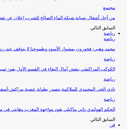
مجتمع
من أجل أشغال صيانة شبكة الماء الصالح للشرب إعلان عن نقص 
السابق
التالي
رياضة
رياضة
محمد وهبي: فخورون بمشوار الأسود وطموحنا لا يتوقف عند ربع 
رياضة
الكوكب المراكشي ينعش آمال البقاء في القسم الأول بفوز ثمين
رياضة
نادي الحي المحمدي للملاكمة يتصدر بطولة عصبة مراكش-آسف
رياضة
الحكم الهولندي داني ماكيلي يقود مواجهة المغرب وهايتي في مونديا
السابق
التالي
فن