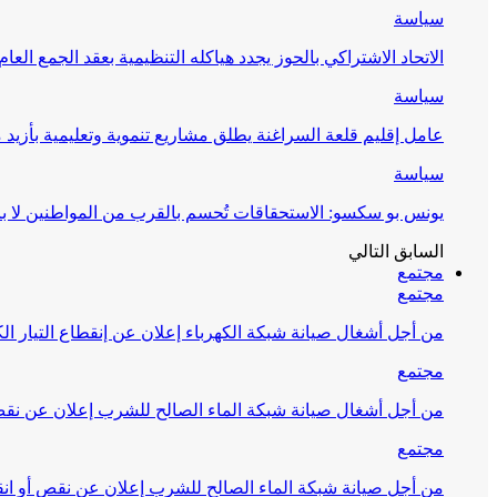
سياسة
الاتحاد الاشتراكي بالحوز يجدد هياكله التنظيمية بعقد الجمع العام
سياسة
عامل إقليم قلعة السراغنة يطلق مشاريع تنموية وتعليمية بأزيد من 27 مليون درهم احتف
سياسة
يونس بو سكسو: الاستحقاقات تُحسم بالقرب من المواطنين لا ب
السابق
التالي
مجتمع
مجتمع
من أجل أشغال صيانة شبكة الكهرباء إعلان عن إنقطاع التيار الك
مجتمع
من أجل أشغال صيانة شبكة الماء الصالح للشرب إعلان عن نقص 
مجتمع
من أجل صيانة شبكة الماء الصالح للشرب إعلان عن نقص أو انق