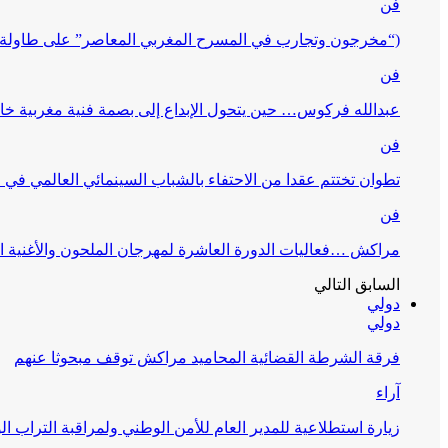
فن
(“مخرجون وتجارب في المسرح المغربي المعاصر” على طاولة 
فن
عبدالله فركوس… حين يتحول الإبداع إلى بصمة فنية مغربية خا
فن
تطوان تختتم عقدا من الاحتفاء بالشباب السينمائي العالمي في
فن
مراكش …فعاليات الدورة العاشرة لمهرجان الملحون والأغنية ا
السابق
التالي
دولي
دولي
فرقة الشرطة القضائية المحاميد مراكش توقف مبحوثا عنهم
آراء
زيارة استطلاعية للمدير العام للأمن الوطني ولمراقبة التراب ا