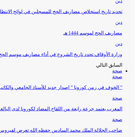
دين
تحديد تاريخ استخلاص مصاريف الحج للمسجلين في لوائح الانتظار (
دين
مصاريف الحج لموسم 1444 هـ
دين
وزارة الأوقاف تحدد تاريخ الشروع في أداء مصاريف موسم الحج لـ 4
السابق
التالي
صحة
صحة
” الخوف في زمن كورونا ” إصدار جديد للأستاذ الجامعي والكات
صحة
المغرب يعتمد جرعة رابعة من اللقاح المضاد لكورونا لدى البالغين 60 سنة فما فوق أو 
صحة
صاحب الجلالة الملك محمد السادس حفظه الله تعرض لفيروس كورونا ا