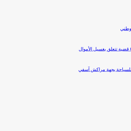
لوطني
 للسياحة بجهة مراكش آسفي