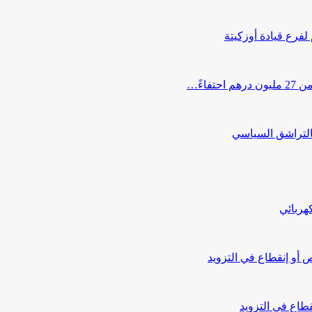
 لفرع قيادة أوزكيتة
اءً…
التراشق السياسي
هربائي
أو إنقطاع في التزويد
طاع في التزويد