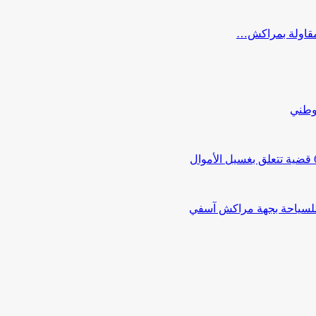
ب مقاولة بمراكش…
لوطني
 للسياحة بجهة مراكش آسفي