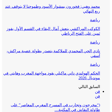
محمد وهبي: فخورون بمشوار الأسود وطموحنا لا يتوقف عند
ربع النهائي
رياضة
الكوكب المراكشي ينعش آمال البقاء في القسم الأول بفوز
ثمين على الفتح الرباطي
رياضة
نادي الحي المحمدي للملاكمة يتصدر بطولة عصبة مراكش-
آسفي
رياضة
الحكم الهولندي داني ماكيلي يقود مواجهة المغرب وهايتي في
مونديال 2026
السابق
التالي
فن
فن
(“مخرجون وتجارب في المسرح المغربي المعاصر” على
طاولة النقاش في المكتبة…