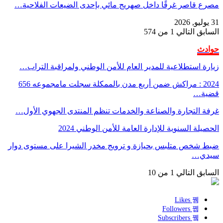
مصرع قاصر غرقًا داخل صهريج مائي بإحدى الضيعات الفلاحية…
31 يوليو, 2026
السابق
التالي
1 من 574
حوادث
زيارة استطلاعية للمدير العام للأمن الوطني ولمراقبة التراب…
2024 : مراكش ضمن أربع مدن بالممكلة سجلت مامجموعه 656
قضية…
غرفة التجارة والصناعة والخدمات تنظم المنتدى الجهوي الأول…
الحصيلة السنوية للإدارة العامة للأمن الوطني 2024
ضبط شخص متلبس بحيازة و ترويج مخدر الشيرا على مستوى دوار
سيدي…
السابق
التالي
1 من 10
Likes
Followers
Subscribers