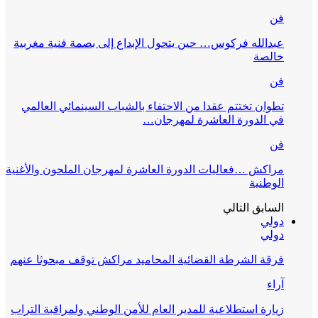
فن
عبدالله فركوس… حين يتحول الإبداع إلى بصمة فنية مغربية
خالصة
فن
تطوان تختتم عقدا من الاحتفاء بالشباب السينمائي العالمي
في الدورة العاشرة لمهرجان…
فن
مراكش …فعاليات الدورة العاشرة لمهرجان الملحون والأغنية
الوطنية
السابق
التالي
دولي
دولي
فرقة الشرطة القضائية المحاميد مراكش توقف مبحوثا عنهم
آراء
زيارة استطلاعية للمدير العام للأمن الوطني ولمراقبة التراب