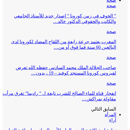
صحة
صحة
” الخوف في زمن كورونا ” إصدار جديد للأستاذ الجامعي
والكاتب والحقوقي الدكتور خالد…
صحة
المغرب يعتمد جرعة رابعة من اللقاح المضاد لكورونا لدى
البالغين 60 سنة فما فوق أو من…
صحة
صاحب الجلالة الملك محمد السادس حفظه الله تعرض
لفيروس كورونا المستجد كوفيد – 19 ، بدون…
صحة
انفجار قناة للماء الصالح للشرب تابعة ل ” راديما” تغرق مرأب
مقاولة بمراكش…
السابق
التالي
المرأة
آراء