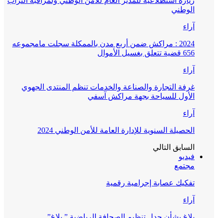
زيارة استطلاعية للمدير العام للأمن الوطني ولمراقبة التراب
الوطني
آراء
2024 : مراكش ضمن أربع مدن بالممكلة سجلت مامجموعه
656 قضية تتعلق بغسيل الأموال
آراء
غرفة التجارة والصناعة والخدمات تنظم المنتدى الجهوي
الأول للسياحة بجهة مراكش آسفي
آراء
الحصيلة السنوية للإدارة العامة للأمن الوطني 2024
السابق
التالي
فيديو
مجتمع
تفكيك عصابة إجرامية رقمية
آراء
بلاغ بشأن جدل تنظيم الصحافة الرياضية ” بلاغ”