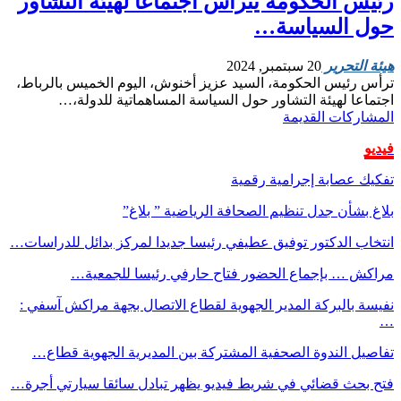
رئيس الحكومة يترأس اجتماعا لهيئة التشاور
حول السياسة…
هيئة التحرير
20 سبتمبر, 2024
ترأس رئيس الحكومة، السيد عزيز أخنوش، اليوم الخميس بالرباط،
اجتماعا لهيئة التشاور حول السياسة المساهماتية للدولة،…
المشاركات القديمة
فيديو
تفكيك عصابة إجرامية رقمية
بلاغ بشأن جدل تنظيم الصحافة الرياضية ” بلاغ”
انتخاب الدكتور توفيق عطيفي رئيسا جديدا لمركز بدائل للدراسات…
مراكش … بإجماع الحضور فتاح حارفي رئيسا للجمعية…
نفيسة بالبركة المدير الجهوية لقطاع الاتصال بجهة مراكش آسفي :
…
تفاصيل الندوة الصحفية المشتركة بين المديرية الجهوية قطاع…
فتح بحث قضائي في شريط فيديو يظهر تبادل سائقا سيارتي أجرة…