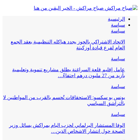
صباح مراكش - الخبر اليقين من هنا
الرئيسية
سياسة
سياسة
الاتحاد الاشتراكي بالحوز يجدد هياكله التنظيمية بعقد الجمع
العام لفرع قيادة أوزكيتة
سياسة
عامل إقليم قلعة السراغنة يطلق مشاريع تنموية وتعليمية
بأزيد من 27 مليون درهم احتفاءً…
سياسة
يونس بو سكسو: الاستحقاقات تُحسم بالقرب من المواطنين لا
بالتراشق السياسي
سياسة
الوفا المستشار البرلماني لحزب البام بمراكش يسائل وزير
الصحة حول انتشار الاشخاص الذين…