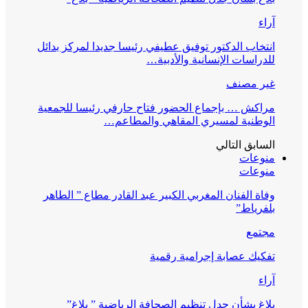
آراء
انتخاب الدكتور توفيق عطيفي رئيسا جديدا لمركز بدائل
للدراسات الإنسانية والأدبية…
غير مصنف
مراكش … بإجماع الحضور فتاح حارفي رئيسا للجمعية
الوطنية لمسيري المقاهي والمطاعم…
السابق
التالي
منوعات
منوعات
وفاة الفنان المغربي الكبير عبد القادر مطاع ” الطاهر
بلفرياط”
مجتمع
تفكيك عصابة إجرامية رقمية
آراء
بلاغ بشأن جدل تنظيم الصحافة الرياضية ” بلاغ”