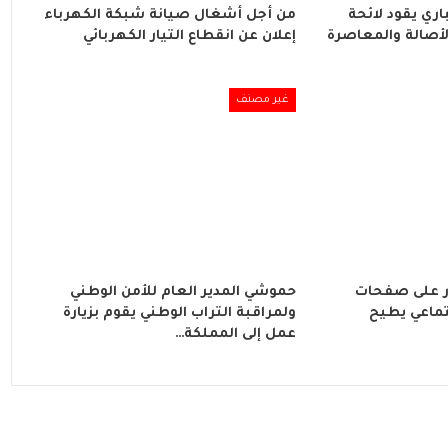
ري يقود لائحة
من أجل أشغال صيانة شبكة الكهرباء
لأصالة والمعاصرة
إعلان عن انقطاع التيار الكهربائي
غير مصنف
 على صفحات
حموشي المدير العام للأمن الوطني
تماعي يطيح
ولمراقبة التراب الوطني يقوم بزيارة
عمل إلى المملكة…