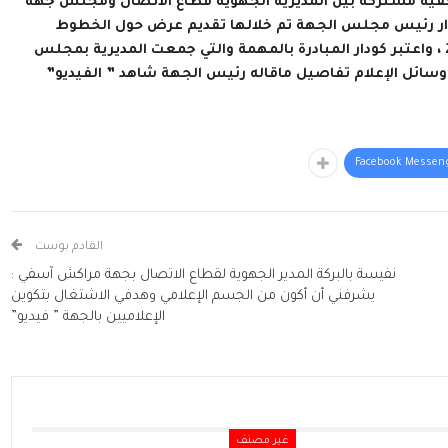
دار المنتخب ندوة صحفية مشتركة بين المديرية الجهوية قطاع الاتصال ومجلس جهة
ار رئيس مجلس الجهة تم خلالها تقديم عرض حول الخطوط
العريضة لبرنامج التنمية الجهوية لجهة مراكش آسفي 2022/2024 ، واعتبر كودار المبادرة بالمهمة والتي جمعت المديرية بمجلس
سائل الإعلام تفاصيل ماقاله رئيس الجهة شاهد ” الفيديو”
Facebook Messen
القادم بوست
نفيسة بالبركة المدير الجهوية لقطاع الاتصال بجهة مراكش آسفي :
يشرفني أن أكون من الجسم الإعلامي وهدفي الاشتغال بتكوين
الإعلاميين بالجهة ” فيديو”
غير مصنف