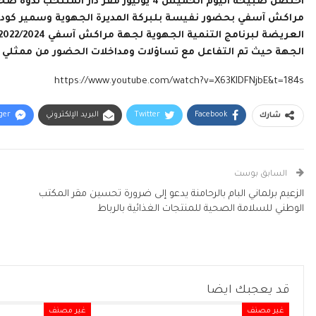
احتضن صبيحة اليوم الخميس 4 يوليوز مقر 
مراكش آسفي بحضور نفيسة بلبركة المديرة الجهوية وسمير كود
الجهة حيث تم التفاعل مع تساؤلات ومداخلات الحضور من ممثلي و
https://www.youtube.com/watch?v=X63KIDFNjbE&t=184s
Facebook
Twitter
البريد الإلكتروني
ger
شارك
السابق بوست
الزعيم برلماني البام بالرحامنة يدعو إلى ضرورة تحسين مقر المكتب
الوطني للسلامة الصحية للمنتجات الغذائية بالرباط
قد يعجبك ايضا
غير مصنف
غير مصنف