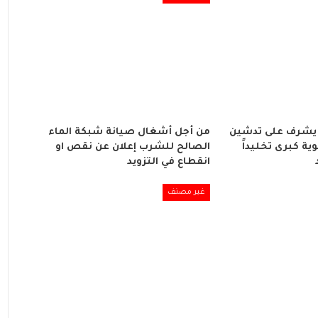
يشرف على تدشين
من أجل أشغال صيانة شبكة الماء
ة كبرى تخليداً
الصالح للشرب إعلان عن نقص او
انقطاع في التزويد
غير مصنف