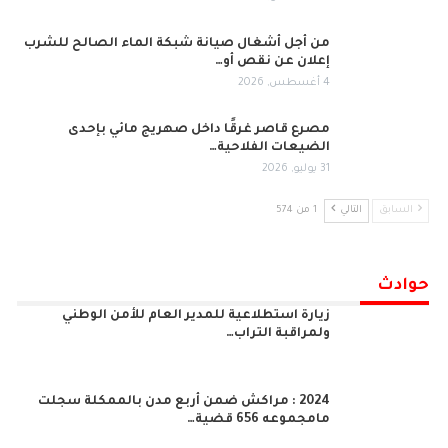
من أجل أشغال صيانة شبكة الماء الصالح للشرب
إعلان عن نقص أو…
4 أغسطس, 2026
مصرع قاصر غرقًا داخل صهريج مائي بإحدى
الضيعات الفلاحية…
31 يوليو, 2026
السابق
التالي
1 من 574
حوادث
زيارة استطلاعية للمدير العام للأمن الوطني
ولمراقبة التراب…
2024 : مراكش ضمن أربع مدن بالممكلة سجلت
مامجموعه 656 قضية…