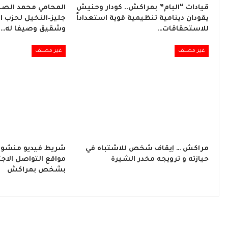
قيادات “البام” بمراكش.. كودار وحنيش
المحامي محمد الصبا
يقودان دينامية تنظيمية قوية استعداداً
جليز–النخيل لحزب ا
للاستحقاقات…
وشقيق وصيفا له…
غير مصنف
غير مصنف
مراكش … إيقاف شخص للاشتباه في
شريط فيديو منشور
حيازته و ترويجه مخدر الشيرة
مواقع التواصل الاج
بشخص بمراكش