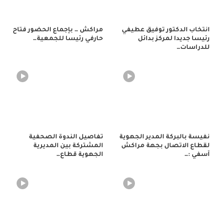
انتخاب الدكتور توفيق عطيفي
مراكش … بإجماع الحضور فتاح
رئيسا جديدا لمركز بدائل
حارفي رئيسا للجمعية…
للدراسات…
نفيسة بالبركة المدير الجهوية
تفاصيل الندوة الصحفية
لقطاع الاتصال بجهة مراكش
المشتركة بين المديرية
آسفي :…
الجهوية قطاع…