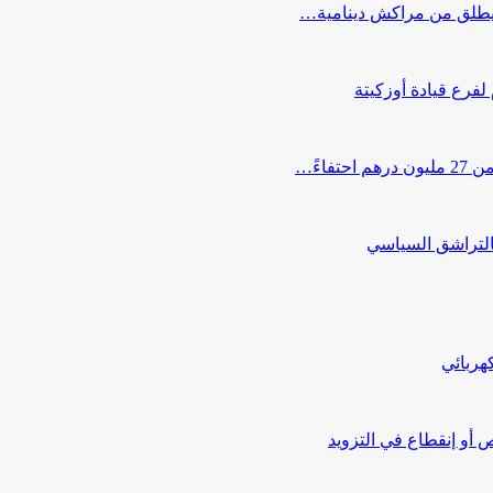
ب يطلق من مراكش دينامية…
 لفرع قيادة أوزكيتة
اءً…
التراشق السياسي
هربائي
أو إنقطاع في التزويد