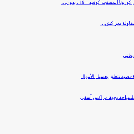
لمستجد كوفيد – 19 ، بدون…
ب مقاولة بمراكش…
لوطني
 للسياحة بجهة مراكش آسفي