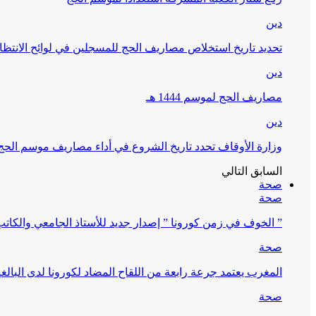
دين
تحديد تاريخ استخلاص مصاريف الحج للمسجلين في لوائح الانتظار (
دين
مصاريف الحج لموسم 1444 هـ
دين
وزارة الأوقاف تحدد تاريخ الشروع في أداء مصاريف موسم الحج لـ 4
السابق
التالي
صحة
صحة
” الخوف في زمن كورونا ” إصدار جديد للأستاذ الجامعي والكات
صحة
المغرب يعتمد جرعة رابعة من اللقاح المضاد لكورونا لدى البالغين 60 سنة فما فوق أو 
صحة