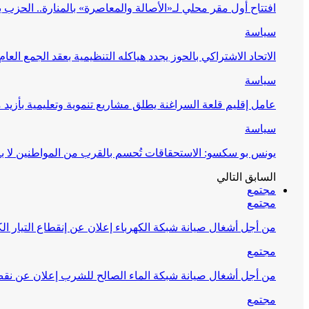
افتتاح أول مقر محلي لـ«الأصالة والمعاصرة» بالمنارة.. الحز
سياسة
الاتحاد الاشتراكي بالحوز يجدد هياكله التنظيمية بعقد الجمع العام
سياسة
عامل إقليم قلعة السراغنة يطلق مشاريع تنموية وتعليمية بأزيد من 27 مليون درهم احتف
سياسة
يونس بو سكسو: الاستحقاقات تُحسم بالقرب من المواطنين لا ب
السابق
التالي
مجتمع
مجتمع
من أجل أشغال صيانة شبكة الكهرباء إعلان عن إنقطاع التيار الك
مجتمع
من أجل أشغال صيانة شبكة الماء الصالح للشرب إعلان عن نقص 
مجتمع