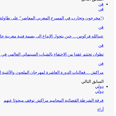
فن
فن
(“مخرجون وتجارب في المسرح المغربي المعاصر” على طاولة 
فن
عبدالله فركوس… حين يتحول الإبداع إلى بصمة فنية مغربية خا
فن
تطوان تختتم عقدا من الاحتفاء بالشباب السينمائي العالمي في
فن
مراكش …فعاليات الدورة العاشرة لمهرجان الملحون والأغنية ا
السابق
التالي
دولي
دولي
فرقة الشرطة القضائية المحاميد مراكش توقف مبحوثا عنهم
آراء