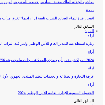
صاحب الجلالة الملك محمد السادس حفظه الله تعرض لفيروس كورونا ا
صحة
انفجار قناة للماء الصالح للشرب تابعة ل ” راديما” تغرق مرأ
السابق
التالي
المرأة
آراء
زيارة استطلاعية للمدير العام للأمن الوطني ولمراقبة التراب ا
آراء
2024 : مراكش ضمن أربع مدن بالممكلة سجلت مامجموعه 656 قضية تتعلق بغسيل الأموال
آراء
غرفة التجارة والصناعة والخدمات تنظم المنتدى الجهوي الأول
آراء
الحصيلة السنوية للإدارة العامة للأمن الوطني 2024
السابق
التالي