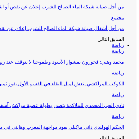
من أجل صيانة شبكة الماء الصالح للشرب إعلان عن نقص أو انق
مجتمع
من أجل أشغال صيانة شبكة الماء الصالح للشرب إعلان عن نقص 
السابق
التالي
رياضة
رياضة
محمد وهبي: فخورون بمشوار الأسود وطموحنا لا يتوقف عند ربع 
رياضة
الكوكب المراكشي ينعش آمال البقاء في القسم الأول بفوز ثمين
رياضة
نادي الحي المحمدي للملاكمة يتصدر بطولة عصبة مراكش-آسف
رياضة
الحكم الهولندي داني ماكيلي يقود مواجهة المغرب وهايتي في مونديا
السابق
التالي