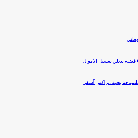
لوطني
 للسياحة بجهة مراكش آسفي