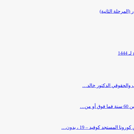
المرحلة الثانية)
144
ب والحقوقي الدكتور خالد…
من…
لمستجد كوفيد – 19 ، بدون…