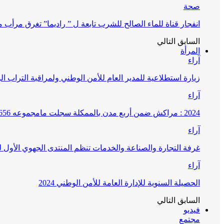
صحة
انفجار قناة للماء الصالح للشرب تابعة ل ” راديما” تغرق مرأ
السابق
التالي
المرأة
آراء
زيارة استطلاعية للمدير العام للأمن الوطني ولمراقبة التراب ا
آراء
2024 : مراكش ضمن أربع مدن بالممكلة سجلت مامجموعه 656 قضية تتعلق بغسيل الأموال
آراء
غرفة التجارة والصناعة والخدمات تنظم المنتدى الجهوي الأول
آراء
الحصيلة السنوية للإدارة العامة للأمن الوطني 2024
السابق
التالي
فيديو
مجتمع