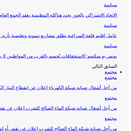
سياسة
الاتحاد الاشتراكي بالحوز يجدد هياكله التنظيمية بعقد الجمع العام
سياسة
عامل إقليم قلعة السراغنة يطلق مشاريع تنموية وتعليمية بأزيد من 27 مليون درهم احتف
سياسة
يونس بو سكسو: الاستحقاقات تُحسم بالقرب من المواطنين لا ب
السابق
التالي
مجتمع
مجتمع
من أجل أشغال صيانة شبكة الكهرباء إعلان عن إنقطاع التيار الك
مجتمع
من أجل أشغال صيانة شبكة الماء الصالح للشرب إعلان عن نقص 
مجتمع
من أجل صيانة شبكة الماء الصالح للشرب إعلان عن نقص أو انق