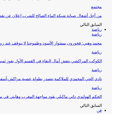
مجتمع
من أجل أشغال صيانة شبكة الماء الصالح للشرب إعلان عن نقص 
السابق
التالي
رياضة
رياضة
محمد وهبي: فخورون بمشوار الأسود وطموحنا لا يتوقف عند ربع 
رياضة
الكوكب المراكشي ينعش آمال البقاء في القسم الأول بفوز ثمين
رياضة
نادي الحي المحمدي للملاكمة يتصدر بطولة عصبة مراكش-آسف
رياضة
الحكم الهولندي داني ماكيلي يقود مواجهة المغرب وهايتي في مونديا
السابق
التالي
فن