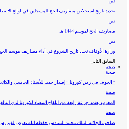
دين
تحديد تاريخ استخلاص مصاريف الحج للمسجلين في لوائح الانتظار (
دين
مصاريف الحج لموسم 1444 هـ
دين
وزارة الأوقاف تحدد تاريخ الشروع في أداء مصاريف موسم الحج لـ 4
السابق
التالي
صحة
صحة
” الخوف في زمن كورونا ” إصدار جديد للأستاذ الجامعي والكات
صحة
المغرب يعتمد جرعة رابعة من اللقاح المضاد لكورونا لدى البالغين 60 سنة فما فوق أو 
صحة
صاحب الجلالة الملك محمد السادس حفظه الله تعرض لفيروس كورونا ا