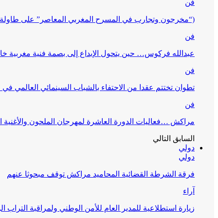
فن
(“مخرجون وتجارب في المسرح المغربي المعاصر” على طاولة 
فن
عبدالله فركوس… حين يتحول الإبداع إلى بصمة فنية مغربية خا
فن
تطوان تختتم عقدا من الاحتفاء بالشباب السينمائي العالمي في
فن
مراكش …فعاليات الدورة العاشرة لمهرجان الملحون والأغنية ا
السابق
التالي
دولي
دولي
فرقة الشرطة القضائية المحاميد مراكش توقف مبحوثا عنهم
آراء
زيارة استطلاعية للمدير العام للأمن الوطني ولمراقبة التراب ا