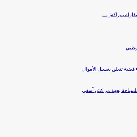
ب مقاولة بمراكش…
لوطني
 للسياحة بجهة مراكش آسفي