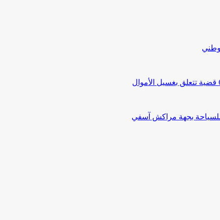
لوطني
 للسياحة بجهة مراكش آسفي