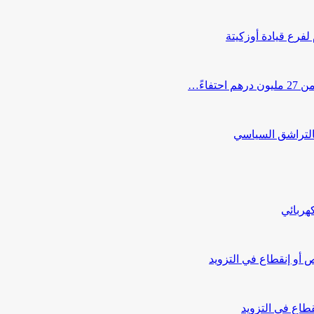
 لفرع قيادة أوزكيتة
اءً…
التراشق السياسي
هربائي
أو إنقطاع في التزويد
طاع في التزويد