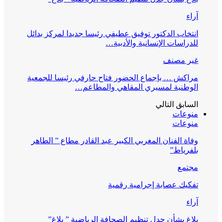
آراء
انتخاب الدكتور توفيق عطيفي رئيسا جديدا لمركز بدائل
للدراسات الإنسانية والأدبية…
غير مصنف
مراكش … بإجماع الحضور فتاح حارفي رئيسا للجمعية
الوطنية لمسيري المقاهي والمطاعم…
السابق
التالي
منوعات
منوعات
وفاة الفنان المغربي الكبير عبد القادر مطاع ” الطاهر
بلفرياط”
مجتمع
تفكيك عصابة إجرامية رقمية
آراء
بلاغ بشأن جدل تنظيم الصحافة الرياضية ” بلاغ”