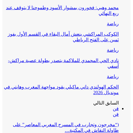
محمد وهبي: فخورون بمشوار الأسود وطموحنا لا يتوقف عند
ربع النهائي
رياضة
الكوكب المراكشي ينعش آمال البقاء في القسم الأول بفوز
ثمين على الفتح الرباطي
رياضة
نادي الحي المحمدي للملاكمة يتصدر بطولة عصبة مراكش-
آسفي
رياضة
الحكم الهولندي داني ماكيلي يقود مواجهة المغرب وهايتي في
مونديال 2026
السابق
التالي
فن
فن
(“مخرجون وتجارب في المسرح المغربي المعاصر” على
طاولة النقاش في المكتبة…