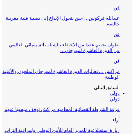
فن
عبدالله فركوس… حين يتحول الإبداع إلى بصمة فنية مغربية
خالصة
فن
تطوان تختتم عقدا من الاحتفاء بالشباب السينمائي العالمي
في الدورة العاشرة لمهرجان…
فن
مراكش …فعاليات الدورة العاشرة لمهرجان الملحون والأغنية
الوطنية
السابق
التالي
دولي
دولي
فرقة الشرطة القضائية المحاميد مراكش توقف مبحوثا عنهم
آراء
زيارة استطلاعية للمدير العام للأمن الوطني ولمراقبة التراب