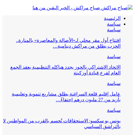
صباح مراكش - الخبر اليقين من هنا
الرئيسية
سياسة
سياسة
افتتاح أول مقر محلي لـ«الأصالة والمعاصرة» بالمنارة..
الحزب يطلق من مراكش دينامية…
سياسة
الاتحاد الاشتراكي بالحوز يجدد هياكله التنظيمية بعقد الجمع
العام لفرع قيادة أوزكيتة
سياسة
عامل إقليم قلعة السراغنة يطلق مشاريع تنموية وتعليمية
بأزيد من 27 مليون درهم احتفاءً…
سياسة
يونس بو سكسو: الاستحقاقات تُحسم بالقرب من المواطنين لا
بالتراشق السياسي