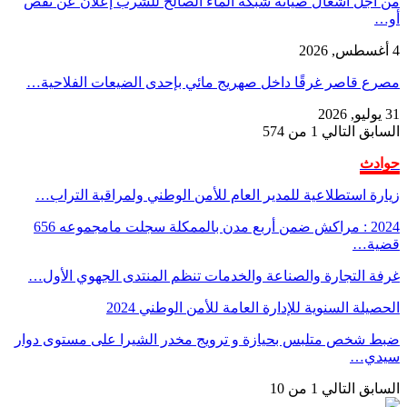
من أجل أشغال صيانة شبكة الماء الصالح للشرب إعلان عن نقص
أو…
4 أغسطس, 2026
مصرع قاصر غرقًا داخل صهريج مائي بإحدى الضيعات الفلاحية…
31 يوليو, 2026
السابق
التالي
1 من 574
حوادث
زيارة استطلاعية للمدير العام للأمن الوطني ولمراقبة التراب…
2024 : مراكش ضمن أربع مدن بالممكلة سجلت مامجموعه 656
قضية…
غرفة التجارة والصناعة والخدمات تنظم المنتدى الجهوي الأول…
الحصيلة السنوية للإدارة العامة للأمن الوطني 2024
ضبط شخص متلبس بحيازة و ترويج مخدر الشيرا على مستوى دوار
سيدي…
السابق
التالي
1 من 10