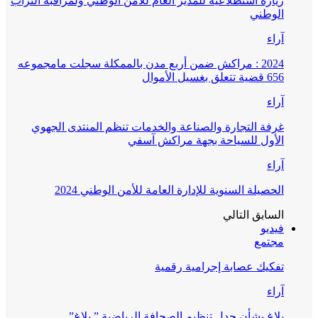
زيارة استطلاعية للمدير العام للأمن الوطني ولمراقبة التراب
الوطني
آراء
2024 : مراكش ضمن أربع مدن بالممكلة سجلت مامجموعه
656 قضية تتعلق بغسيل الأموال
آراء
غرفة التجارة والصناعة والخدمات تنظم المنتدى الجهوي
الأول للسياحة بجهة مراكش آسفي
آراء
الحصيلة السنوية للإدارة العامة للأمن الوطني 2024
السابق
التالي
فيديو
مجتمع
تفكيك عصابة إجرامية رقمية
آراء
بلاغ بشأن جدل تنظيم الصحافة الرياضية ” بلاغ”