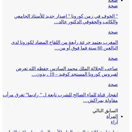
صحة
صحة
” الخوف في زمن كورونا ” إصدار جديد للأستاذ الجامعي
والكاتب والحقوقي الدكتور خالد…
صحة
المغرب يعتمد جرعة رابعة من اللقاح المضاد لكورونا لدى
البالغين 60 سنة فما فوق أو من…
صحة
صاحب الجلالة الملك محمد السادس حفظه الله تعرض
لفيروس كورونا المستجد كوفيد – 19 ، بدون…
صحة
انفجار قناة للماء الصالح للشرب تابعة ل ” راديما” تغرق مرأب
مقاولة بمراكش…
السابق
التالي
المرأة
آراء