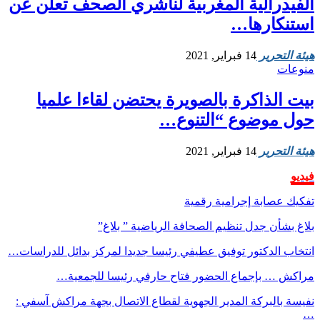
الفيدرالية المغربية لناشري الصحف تعلن عن
استنكارها…
هيئة التحرير
14 فبراير, 2021
منوعات
بيت الذاكرة بالصويرة يحتضن لقاءا علميا
حول موضوع “التنوع…
هيئة التحرير
14 فبراير, 2021
فيديو
تفكيك عصابة إجرامية رقمية
بلاغ بشأن جدل تنظيم الصحافة الرياضية ” بلاغ”
انتخاب الدكتور توفيق عطيفي رئيسا جديدا لمركز بدائل للدراسات…
مراكش … بإجماع الحضور فتاح حارفي رئيسا للجمعية…
نفيسة بالبركة المدير الجهوية لقطاع الاتصال بجهة مراكش آسفي :
…