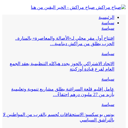
صباح مراكش - الخبر اليقين من هنا
الرئيسية
سياسة
سياسة
افتتاح أول مقر محلي لـ«الأصالة والمعاصرة» بالمنارة..
الحزب يطلق من مراكش دينامية…
سياسة
الاتحاد الاشتراكي بالحوز يجدد هياكله التنظيمية بعقد الجمع
العام لفرع قيادة أوزكيتة
سياسة
عامل إقليم قلعة السراغنة يطلق مشاريع تنموية وتعليمية
بأزيد من 27 مليون درهم احتفاءً…
سياسة
يونس بو سكسو: الاستحقاقات تُحسم بالقرب من المواطنين لا
بالتراشق السياسي