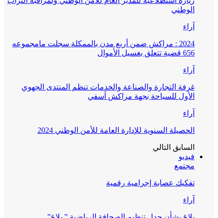
زيارة استطلاعية للمدير العام للأمن الوطني ولمراقبة التراب
الوطني
آراء
2024 : مراكش ضمن أربع مدن بالممكلة سجلت مامجموعه
656 قضية تتعلق بغسيل الأموال
آراء
غرفة التجارة والصناعة والخدمات تنظم المنتدى الجهوي
الأول للسياحة بجهة مراكش آسفي
آراء
الحصيلة السنوية للإدارة العامة للأمن الوطني 2024
السابق
التالي
فيديو
مجتمع
تفكيك عصابة إجرامية رقمية
آراء
بلاغ بشأن جدل تنظيم الصحافة الرياضية ” بلاغ”