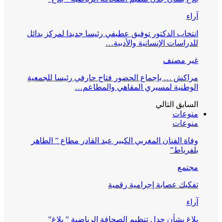
آراء
انتخاب الدكتور توفيق عطيفي رئيسا جديدا لمركز بدائل
للدراسات الإنسانية والأدبية…
غير مصنف
مراكش … بإجماع الحضور فتاح حارفي رئيسا للجمعية
الوطنية لمسيري المقاهي والمطاعم…
السابق
التالي
منوعات
منوعات
وفاة الفنان المغربي الكبير عبد القادر مطاع ” الطاهر
بلفرياط”
مجتمع
تفكيك عصابة إجرامية رقمية
آراء
بلاغ بشأن جدل تنظيم الصحافة الرياضية ” بلاغ”