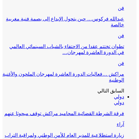
فن
عبدالله فركوس… حين يتحول الإبداع إلى بصمة فنية مغربية
خالصة
فن
تطوان تختتم عقدا من الاحتفاء بالشباب السينمائي العالمي
في الدورة العاشرة لمهرجان…
فن
مراكش …فعاليات الدورة العاشرة لمهرجان الملحون والأغنية
الوطنية
السابق
التالي
دولي
دولي
فرقة الشرطة القضائية المحاميد مراكش توقف مبحوثا عنهم
آراء
زيارة استطلاعية للمدير العام للأمن الوطني ولمراقبة التراب