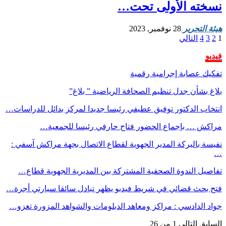
نسخته الأولى تحت…
هيئة التحرير
28 نوفمبر, 2023
1
2
3
4
التالي
فيديو
تفكيك عصابة إجرامية رقمية
بلاغ بشأن جدل تنظيم الصحافة الرياضية ” بلاغ”
انتخاب الدكتور توفيق عطيفي رئيسا جديدا لمركز بدائل للدراسات…
مراكش … بإجماع الحضور فتاح حارفي رئيسا للجمعية…
نفيسة بالبركة المدير الجهوية لقطاع الاتصال بجهة مراكش آسفي :
…
تفاصيل الندوة الصحفية المشتركة بين المديرية الجهوية قطاع…
فتح بحث قضائي في شريط فيديو يظهر تبادل سائقا سيارتي أجرة…
جواد الدادسي : مراكز ومعاهد الدبلومات والشواهد المزورة تغزو…
السابق
التالي
1 من 26