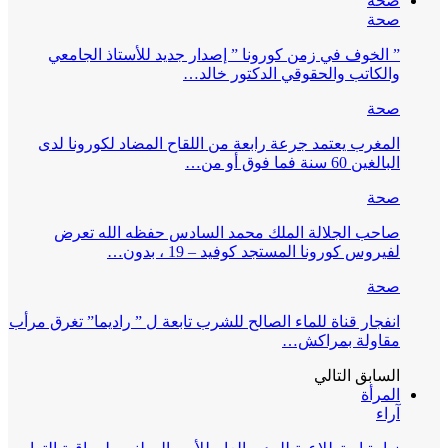
صحة
صحة
” الخوف في زمن كورونا ” إصدار جديد للأستاذ الجامعي
والكاتب والحقوقي الدكتور خالد…
صحة
المغرب يعتمد جرعة رابعة من اللقاح المضاد لكورونا لدى
البالغين 60 سنة فما فوق أو من…
صحة
صاحب الجلالة الملك محمد السادس حفظه الله تعرض
لفيروس كورونا المستجد كوفيد – 19 ، بدون…
صحة
انفجار قناة للماء الصالح للشرب تابعة ل ” راديما” تغرق مرأب
مقاولة بمراكش…
السابق
التالي
المرأة
آراء