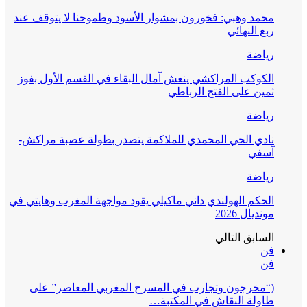
محمد وهبي: فخورون بمشوار الأسود وطموحنا لا يتوقف عند
ربع النهائي
رياضة
الكوكب المراكشي ينعش آمال البقاء في القسم الأول بفوز
ثمين على الفتح الرباطي
رياضة
نادي الحي المحمدي للملاكمة يتصدر بطولة عصبة مراكش-
آسفي
رياضة
الحكم الهولندي داني ماكيلي يقود مواجهة المغرب وهايتي في
مونديال 2026
السابق
التالي
فن
فن
(“مخرجون وتجارب في المسرح المغربي المعاصر” على
طاولة النقاش في المكتبة…