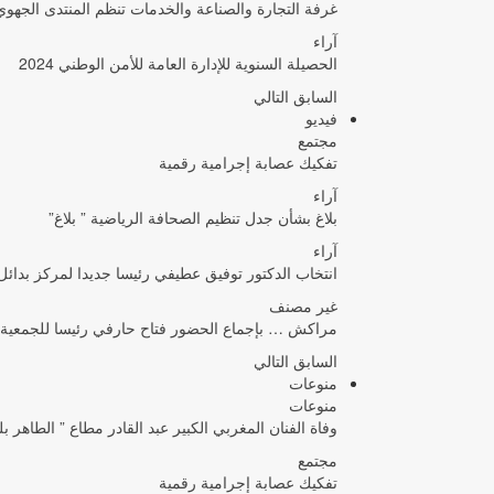
غرفة التجارة والصناعة والخدمات تنظم المنتدى الجه
آراء
الحصيلة السنوية للإدارة العامة للأمن الوطني 2024
السابق
التالي
فيديو
مجتمع
تفكيك عصابة إجرامية رقمية
آراء
بلاغ بشأن جدل تنظيم الصحافة الرياضية ” بلاغ”
آراء
انتخاب الدكتور توفيق عطيفي رئيسا جديدا لمركز بدائل 
غير مصنف
مراكش … بإجماع الحضور فتاح حارفي رئيسا للجمعية
السابق
التالي
منوعات
منوعات
وفاة الفنان المغربي الكبير عبد القادر مطاع ” الطاهر ب
مجتمع
تفكيك عصابة إجرامية رقمية