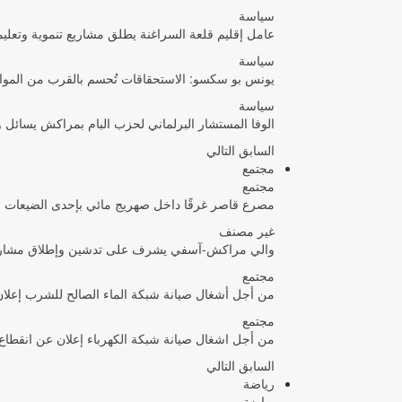
سياسة
عامل إقليم قلعة السراغنة يطلق مشاريع تنموية وتعليمية بأزيد من 27 ملي
سياسة
يونس بو سكسو: الاستحقاقات تُحسم بالقرب من المواط
سياسة
الوفا المستشار البرلماني لحزب البام بمراكش يسائل
السابق
التالي
مجتمع
مجتمع
مصرع قاصر غرقًا داخل صهريج مائي بإحدى الضيعات الف
غير مصنف
والي مراكش-آسفي يشرف على تدشين وإطلاق مشاريع تن
مجتمع
من أجل أشغال صيانة شبكة الماء الصالح للشرب إعلان
مجتمع
من أجل اشغال صيانة شبكة الكهرباء إعلان عن انقطاع ال
السابق
التالي
رياضة
رياضة