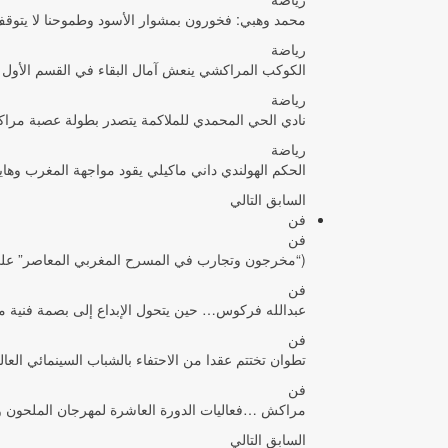
محمد وهبي: فخورون بمشوار الأسود وطموحنا لا يتوقف 
رياضة
الكوكب المراكشي ينعش آمال البقاء في القسم الأول ب
رياضة
نادي الحي المحمدي للملاكمة يتصدر بطولة عصبة مر
رياضة
الحكم الهولندي داني ماكيلي يقود مواجهة المغرب وهايتي 
السابق
التالي
فن
فن
(“مخرجون وتجارب في المسرح المغربي المعاصر” على
فن
عبدالله فركوس… حين يتحول الإبداع إلى بصمة فنية م
فن
تطوان تختتم عقدا من الاحتفاء بالشباب السينمائي ال
فن
مراكش …فعاليات الدورة العاشرة لمهرجان الملحون وال
السابق
التالي