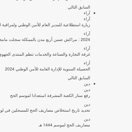
السابق
التالي
آراء
آراء
زيارة استطلاعية للمدير العام للأمن الوطني ولمراقبة 
آراء
2024 : مراكش ضمن أربع مدن بالممكلة سجلت مامجموعه 656 قضية تتعلق بغسيل الأموال
آراء
غرفة التجارة والصناعة والخدمات تنظم المنتدى الجه
آراء
الحصيلة السنوية للإدارة العامة للأمن الوطني 2024
السابق
التالي
دين
دين
رفع ستار الكعبة المشرفة استعدادا لموسم الحج
دين
تحديد تاريخ استخلاص مصاريف الحج للمسجلين في لوائح ا
دين
مصاريف الحج لموسم 1444 هـ