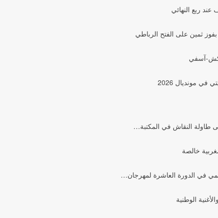
عند ربع النهائي
فوز ثمين على الفتح الرباطي
اكش-آسفي
في مونديال 2026
 طاولة النقاش في المكتبة…
غربية خالصة
عالمي في الدورة العاشرة لمهرجان…
أغنية الوطنية