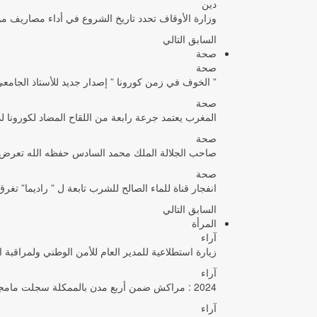
دين
وزارة الأوقاف تحدد تاريخ الشروع في أداء مصاريف موسم 
السابق
التالي
صحة
صحة
” الخوف في زمن كورونا ” إصدار جديد للأستاذ الجامع
صحة
المغرب يعتمد جرعة رابعة من اللقاح المضاد لكورونا لدى البالغين 60 سنة 
صحة
صاحب الجلالة الملك محمد السادس حفظه الله تعرض لفيروس 
صحة
انفجار قناة للماء الصالح للشرب تابعة ل ” راديما” 
السابق
التالي
المرأة
آراء
زيارة استطلاعية للمدير العام للأمن الوطني ولمراقبة 
آراء
2024 : مراكش ضمن أربع مدن بالممكلة سجلت مامجموعه 656 قضية تتعلق بغسيل الأموال
آراء