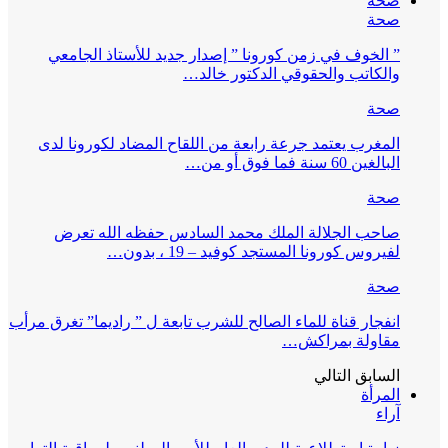
صحة
صحة
” الخوف في زمن كورونا ” إصدار جديد للأستاذ الجامعي
والكاتب والحقوقي الدكتور خالد…
صحة
المغرب يعتمد جرعة رابعة من اللقاح المضاد لكورونا لدى
البالغين 60 سنة فما فوق أو من…
صحة
صاحب الجلالة الملك محمد السادس حفظه الله تعرض
لفيروس كورونا المستجد كوفيد – 19 ، بدون…
صحة
انفجار قناة للماء الصالح للشرب تابعة ل ” راديما” تغرق مرأب
مقاولة بمراكش…
السابق
التالي
المرأة
آراء