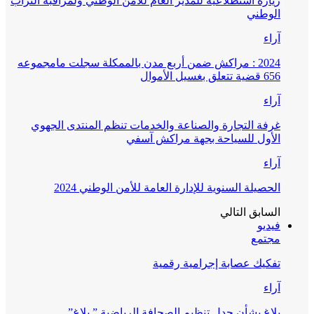
زيارة استطلاعية للمدير العام للأمن الوطني ولمراقبة التراب
الوطني
آراء
2024 : مراكش ضمن أربع مدن بالممكلة سجلت مامجموعه
656 قضية تتعلق بغسيل الأموال
آراء
غرفة التجارة والصناعة والخدمات تنظم المنتدى الجهوي
الأول للسياحة بجهة مراكش آسفي
آراء
الحصيلة السنوية للإدارة العامة للأمن الوطني 2024
السابق
التالي
فيديو
مجتمع
تفكيك عصابة إجرامية رقمية
آراء
بلاغ بشأن جدل تنظيم الصحافة الرياضية ” بلاغ”