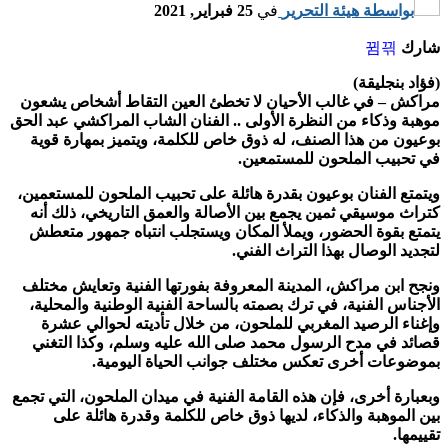
بواسطة
هيئة التحرير
في
25 فبراير, 2021
شارك
(فؤاد بنجليقة)
مراكش – في غالب الأحيان لا تخطئ العين التقاط أشخاص يشعون
موهبة وذكاء من النظرة الأولى .. الفنان الشاب المراكشي عبد الحق
بوعيون من هذا الصنف، له ذوق خاص للكلمة، ويتميز بمهارة قوية
في تحبيب الملحون للمستمعين.
ويتمتع الفنان بوعيون بقدرة هائلة على تحبيب الملحون للمستعمين،
كتراث موسيقي ثمين يجمع بين الأصالة والعمق التاريخي، ذلك أنه
يتمتع بقوة الحضور، ويملأ المكان ويستجلب انتباه جمهور متعطش
لتجديد الوصال بهذا التراث الفني.
ونجح ابن مراكش، المدينة المعروفة بفورتها الفنية وتعايش مختلف
الأجناس الفنية، في ترك بصمته بالساحة الفنية الوطنية والمحلية،
وإغناء الرصيد المغربي للملحون، من خلال تأديته لحوالي عشرة
قصائد في مدح الرسول محمد صلى الله عليه وسلم، وكذا التغني
بموضوعات أخرى تعكس مختلف جوانب الحياة اليومية.
وبعبارة أخرى، فإن هذه القامة الفنية في ميدان الملحون، التي تجمع
بين الموهبة والذكاء، لديها ذوق خاص للكلمة وقدرة هائلة على
تقييمها.