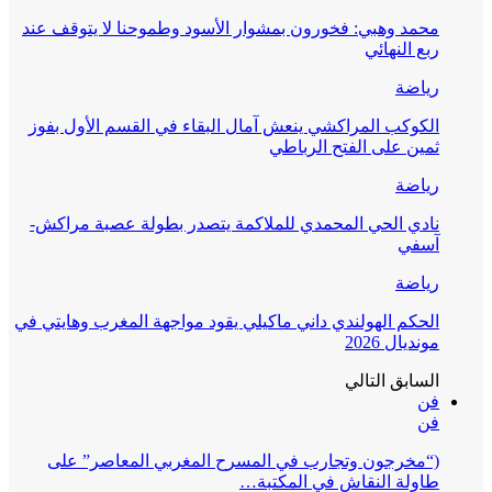
محمد وهبي: فخورون بمشوار الأسود وطموحنا لا يتوقف عند
ربع النهائي
رياضة
الكوكب المراكشي ينعش آمال البقاء في القسم الأول بفوز
ثمين على الفتح الرباطي
رياضة
نادي الحي المحمدي للملاكمة يتصدر بطولة عصبة مراكش-
آسفي
رياضة
الحكم الهولندي داني ماكيلي يقود مواجهة المغرب وهايتي في
مونديال 2026
السابق
التالي
فن
فن
(“مخرجون وتجارب في المسرح المغربي المعاصر” على
طاولة النقاش في المكتبة…