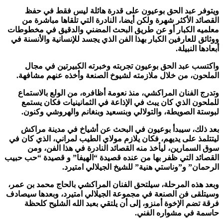
ويتوفر عبد الحق بوعيون على قدرة هائلة ليس فقط في حفظ
القصائد الأكثر شهرة ولكن أيضا، النادرة التي تلقاها مباشرة من
معلميه الكبار أو عن طريق البحث المضني والدقيق في مخطوطات
ووثائق للعارفين الكبار بهذا الفن الذي يجسد للإنسانية والأنسنة في
أبعادها النبيلة.
واكتسب عبد الحق بوعيون تجربته وخبرته الكبيرتين في مجال
الملحون، من خلال ملازمته لشيوخ الصنعة وأخذه عنهم مشافهة.
وتدرج الفنان المراكشي، منذ نعومة أظافره، من الولع بالاستماع
للملحون الذي كان يبث في الإذاعة في الثمانينيات فكان يستمع
لبوستة الصويطة، والتولالي وبنسعيد وبنغانم والهروشي وكنون.
بعد ذلك، سيبدأ بوعيون في البحث عن أشياخ في مدينة مراكش
ليتتلمذ على يديهم، فكان يلازم مولاي الطيب لمراني، الذي كان في
سوق السمارين، ليأخذ منه القصائد النادرة في هذا الفن، ومن
القصائد التي ظفر بها من عنده قصيدة “الهيفا” و قصيدة “حب حبيب
الرحمان” و”وناستي هنية” للشيخ الجيلالي امتيرد.
وبعد هذه المرحلة، سيلتحق الفنان المراكشي بالحاج محمد بن عمر،
وسيتلقى فن الصنعة في مجموعة الجيلالي امتيرد، وبعدها سيصادف
فرقة تضم الإخوة أمنزو، إلى أن يلتقي بعبد الله الشليح كلحظة
حاسمة في مشواره الفني.