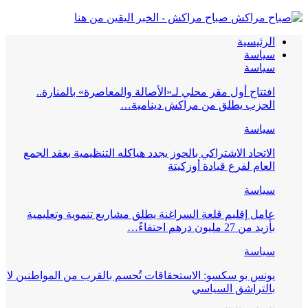
صباح مراكش - الخبر اليقين من هنا
الرئيسية
سياسة
سياسة
افتتاح أول مقر محلي لـ«الأصالة والمعاصرة» بالمنارة..
الحزب يطلق من مراكش دينامية…
سياسة
الاتحاد الاشتراكي بالحوز يجدد هياكله التنظيمية بعقد الجمع
العام لفرع قيادة أوزكيتة
سياسة
عامل إقليم قلعة السراغنة يطلق مشاريع تنموية وتعليمية
بأزيد من 27 مليون درهم احتفاءً…
سياسة
يونس بو سكسو: الاستحقاقات تُحسم بالقرب من المواطنين لا
بالتراشق السياسي