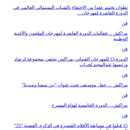
تطوان تختتم عقدا من الاحتفاء بالشباب السينمائي العالمي في
الدورة العاشرة لمهرجان…
فن
مراكش …فعاليات الدورة العاشرة لمهرجان الملحون والأغنية
الوطنية
فن
الدورة 13 للمهرجان الغيواني بمراكش يحتفي بمجموعة لرصاد
ورئيسها عبدالمجيد لحراب
فن
مراكش … حفل موسيقي تحت عنوان “بين ميسا وميدينا”
فن
مراكش… الدورة الخامسة لهواة المسرح
فن
15 فيلما في مسابقة الأفلام القصيرة في الذكرى الفضية “25”