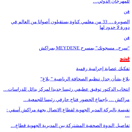
للمهرجان الدولي…
فن
الصويرة … 33 من معلمي كناوة يستقبلون أصواتا من العالم في
دورة لا حدود لها
فن
“سرح.. مسجونك” بمسرح MEYDENE بمراكش
فيديو
تفكيك عصابة إجرامية رقمية
بلاغ بشأن جدل تنظيم الصحافة الرياضية ” بلاغ”
انتخاب الدكتور توفيق عطيفي رئيسا جديدا لمركز بدائل للدراسات…
مراكش … بإجماع الحضور فتاح حارفي رئيسا للجمعية…
نفيسة بالبركة المدير الجهوية لقطاع الاتصال بجهة مراكش آسفي :
…
تفاصيل الندوة الصحفية المشتركة بين المديرية الجهوية قطاع…