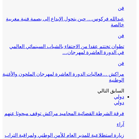
فن
عبدالله فركوس… حين يتحول الإبداع إلى بصمة فنية مغربية
خالصة
فن
تطوان تختتم عقدا من الاحتفاء بالشباب السينمائي العالمي
في الدورة العاشرة لمهرجان…
فن
مراكش …فعاليات الدورة العاشرة لمهرجان الملحون والأغنية
الوطنية
السابق
التالي
دولي
دولي
فرقة الشرطة القضائية المحاميد مراكش توقف مبحوثا عنهم
آراء
زيارة استطلاعية للمدير العام للأمن الوطني ولمراقبة التراب