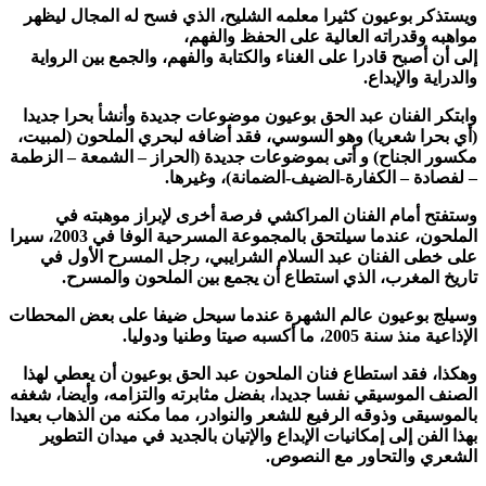
ويستذكر بوعيون كثيرا معلمه الشليح، الذي فسح له المجال ليظهر
مواهبه وقدراته العالية على الحفظ والفهم،
إلى أن أصبح قادرا على الغناء والكتابة والفهم، والجمع بين الرواية
والدراية والإبداع.
وابتكر الفنان عبد الحق بوعيون موضوعات جديدة وأنشأ بحرا جديدا
(أي بحرا شعريا) وهو السوسي، فقد أضافه لبحري الملحون (لمبيت،
مكسور الجناح) و أتى بموضوعات جديدة (الحراز – الشمعة – الزطمة
– لفصادة – الكفارة-الضيف-الضمانة)، وغيرها.
وستفتح أمام الفنان المراكشي فرصة أخرى لإبراز موهبته في
الملحون، عندما سيلتحق بالمجموعة المسرحية الوفا في 2003، سيرا
على خطى الفنان عبد السلام الشرايبي، رجل المسرح الأول في
تاريخ المغرب، الذي استطاع أن يجمع بين الملحون والمسرح.
وسيلج بوعيون عالم الشهرة عندما سيحل ضيفا على بعض المحطات
الإذاعية منذ سنة 2005، ما أكسبه صيتا وطنيا ودوليا.
وهكذا، فقد استطاع فنان الملحون عبد الحق بوعيون أن يعطي لهذا
الصنف الموسيقي نفسا جديدا، بفضل مثابرته والتزامه، وأيضا، شغفه
بالموسيقى وذوقه الرفيع للشعر والنوادر، مما مكنه من الذهاب بعيدا
بهذا الفن إلى إمكانيات الإبداع والإتيان بالجديد في ميدان التطوير
الشعري والتحاور مع النصوص.