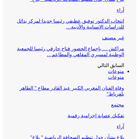
آراء
انتخاب الدكتور توفيق عطيفي رئيسا جديدا لمركز بدائل
للدراسات الإنسانية والأدبية…
غير مصنف
مراكش … بإجماع الحضور فتاح حارفي رئيسا للجمعية
الوطنية لمسيري المقاهي والمطاعم…
السابق
التالي
منوعات
منوعات
وفاة الفنان المغربي الكبير عبد القادر مطاع ” الطاهر
بلفرياط”
مجتمع
تفكيك عصابة إجرامية رقمية
آراء
بلاغ بشأن جدل تنظيم الصحافة الرياضية ” بلاغ”