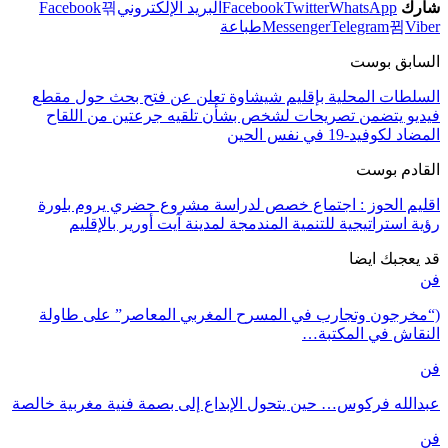
شارك
WhatsApp
Twitter
Facebook
البريد الإلكتروني
Facebook
Viber
Telegram
Messenger
طباعة
السابق بوست
السلطات المحلية بإقليم شيشاوة تعلن عن فتح بحث حول مقطع
فيديو يتضمن تصريحات لشخص بشأن تلقيه جرعتين من اللقاح
المضاد لكوفيد-19 في نفس الحين
القادم بوست
اقليم الحوز : اجتماع خصص لدراسة مشروع حضري يروم بلورة
رؤية استراتيجية للتنمية المندمجة لمدينة آيت أورير بالإقليم
قد يعجبك ايضا
فن
(“مخرجون وتجارب في المسرح المغربي المعاصر” على طاولة
النقاش في المكتبة…
فن
عبدالله فركوس… حين يتحول الإبداع إلى بصمة فنية مغربية خالصة
فن