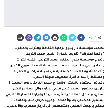
شارك
نظمت مؤسسة دار بلارج لرعاية الثقافة والتراث بالمغرب
“وقفة اعتراف” تكريما للمؤرخ الكبير حميد التريكي.
وتكرم مؤسسة بلارج الدكتور حميد التريكي، فقيه التراث
والذاكرة، في تظاهرة منظمة بمعية عائلة هذا المؤرخ الكبير
وأصدقائه وفعاليات مجتمعية من مدينة مراكش الحمراء،
ومسقط رأسه حاضرة المحيط، مدينة أسفي.
وقد تم الاحتفاء بالدكتور والمؤرخ حميد التريكي، يوم السبت 4
مارس، بحضور السيد كريم قسي لحلو ، والي جهة مراكش
أسفي، و عامل عمالة مراكش، تشريفا وإبرازا للمسار الأكاديمي
المتميز للمحتفى به، ولأعماله الوفيرة كرجل علم وثقافة ،
مهتم بالبحث العلمي ومتخصص في تاريخ المغرب والأندلس.