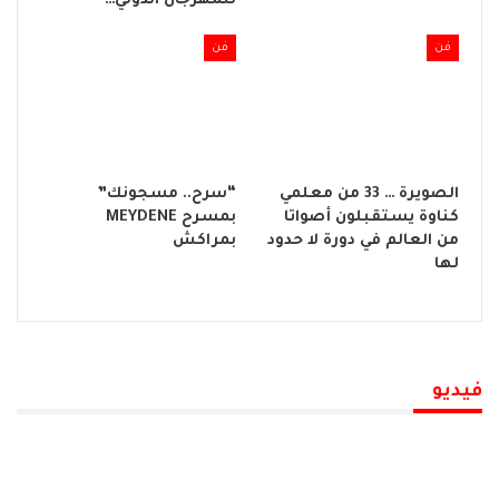
للمهرجان الدولي…
فن
فن
الصويرة … 33 من معلمي
“سرح.. مسجونك”
كناوة يستقبلون أصواتا
بمسرح MEYDENE
من العالم في دورة لا حدود
بمراكش
لها
فيديو