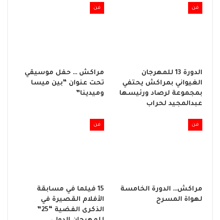
فن
فن
الدورة 13 للمهرجان
مراكش … حفل موسيقي
الغيواني بمراكش يحتفي
تحت عنوان “بين ميسا
بمجموعة لرصاد ورئيسها
وميدينا”
عبدالمجيد لحراب
فن
فن
مراكش… الدورة الخامسة
15 فيلما في مسابقة
لهواة المسرح
الأفلام القصيرة في
الذكرى الفضية “25”