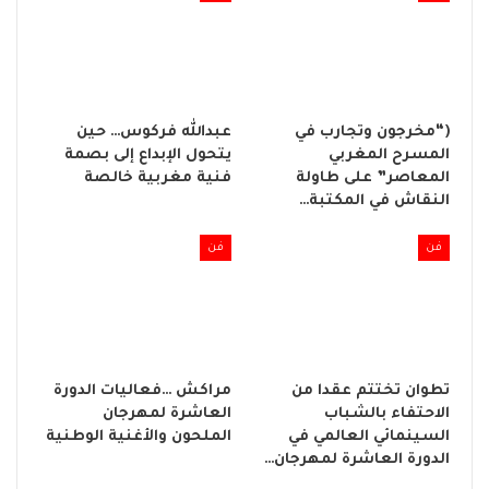
(“مخرجون وتجارب في
عبدالله فركوس… حين
المسرح المغربي
يتحول الإبداع إلى بصمة
المعاصر” على طاولة
فنية مغربية خالصة
النقاش في المكتبة…
فن
فن
تطوان تختتم عقدا من
مراكش …فعاليات الدورة
الاحتفاء بالشباب
العاشرة لمهرجان
السينمائي العالمي في
الملحون والأغنية الوطنية
الدورة العاشرة لمهرجان…