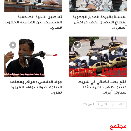
نفيسة بالبركة المدير الجهوية
تفاصيل الندوة الصحفية
لقطاع الاتصال بجهة مراكش
المشتركة بين المديرية الجهوية
آسفي :…
قطاع…
فتح بحث قضائي في شريط
جواد الدادسي : مراكز ومعاهد
فيديو يظهر تبادل سائقا
الدبلومات والشواهد المزورة
سيارتي أجرة…
تغزو…
السابق
التالي
1 من 26
مجتمع