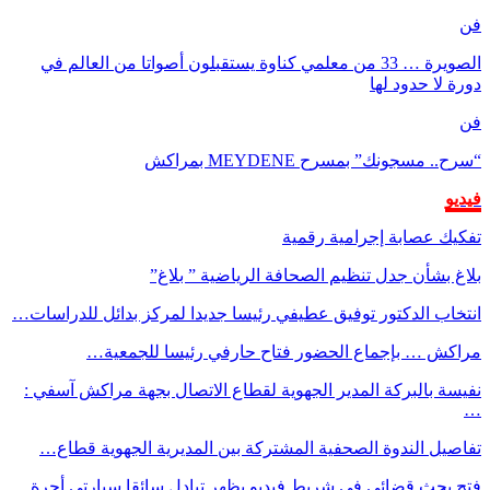
فن
الصويرة … 33 من معلمي كناوة يستقبلون أصواتا من العالم في
دورة لا حدود لها
فن
“سرح.. مسجونك” بمسرح MEYDENE بمراكش
فيديو
تفكيك عصابة إجرامية رقمية
بلاغ بشأن جدل تنظيم الصحافة الرياضية ” بلاغ”
انتخاب الدكتور توفيق عطيفي رئيسا جديدا لمركز بدائل للدراسات…
مراكش … بإجماع الحضور فتاح حارفي رئيسا للجمعية…
نفيسة بالبركة المدير الجهوية لقطاع الاتصال بجهة مراكش آسفي :
…
تفاصيل الندوة الصحفية المشتركة بين المديرية الجهوية قطاع…
فتح بحث قضائي في شريط فيديو يظهر تبادل سائقا سيارتي أجرة…