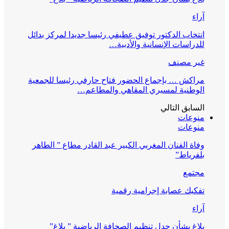
آراء
انتخاب الدكتور توفيق عطيفي رئيسا جديدا لمركز بدائل
للدراسات الإنسانية والأدبية…
غير مصنف
مراكش … بإجماع الحضور فتاح حارفي رئيسا للجمعية
الوطنية لمسيري المقاهي والمطاعم…
السابق
التالي
منوعات
منوعات
وفاة الفنان المغربي الكبير عبد القادر مطاع ” الطاهر
بلفرياط”
مجتمع
تفكيك عصابة إجرامية رقمية
آراء
بلاغ بشأن جدل تنظيم الصحافة الرياضية ” بلاغ”