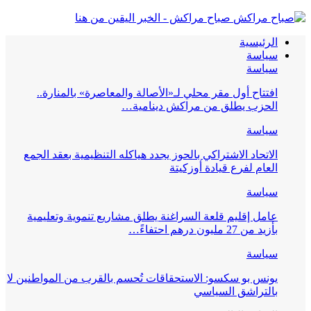
صباح مراكش - الخبر اليقين من هنا
الرئيسية
سياسة
سياسة
افتتاح أول مقر محلي لـ«الأصالة والمعاصرة» بالمنارة..
الحزب يطلق من مراكش دينامية…
سياسة
الاتحاد الاشتراكي بالحوز يجدد هياكله التنظيمية بعقد الجمع
العام لفرع قيادة أوزكيتة
سياسة
عامل إقليم قلعة السراغنة يطلق مشاريع تنموية وتعليمية
بأزيد من 27 مليون درهم احتفاءً…
سياسة
يونس بو سكسو: الاستحقاقات تُحسم بالقرب من المواطنين لا
بالتراشق السياسي