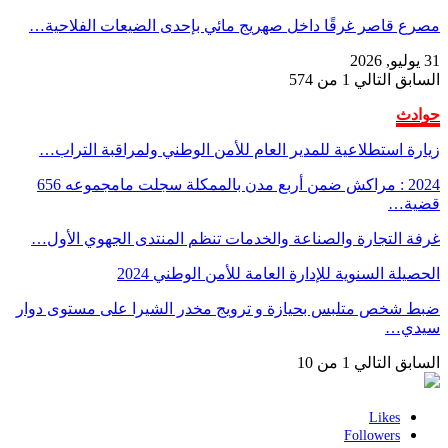
مصرع قاصر غرقًا داخل صهريج مائي بإحدى الضيعات الفلاحية…
31 يوليو, 2026
السابق
التالي
1 من 574
حوادث
زيارة استطلاعية للمدير العام للأمن الوطني ولمراقبة التراب…
2024 : مراكش ضمن أربع مدن بالممكلة سجلت مامجموعه 656
قضية…
غرفة التجارة والصناعة والخدمات تنظم المنتدى الجهوي الأول…
الحصيلة السنوية للإدارة العامة للأمن الوطني 2024
ضبط شخص متلبس بحيازة و ترويج مخدر الشيرا على مستوى دوار
سيدي…
السابق
التالي
1 من 10
Likes
Followers