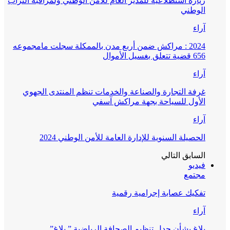
زيارة استطلاعية للمدير العام للأمن الوطني ولمراقبة التراب
الوطني
آراء
2024 : مراكش ضمن أربع مدن بالممكلة سجلت مامجموعه
656 قضية تتعلق بغسيل الأموال
آراء
غرفة التجارة والصناعة والخدمات تنظم المنتدى الجهوي
الأول للسياحة بجهة مراكش آسفي
آراء
الحصيلة السنوية للإدارة العامة للأمن الوطني 2024
السابق
التالي
فيديو
مجتمع
تفكيك عصابة إجرامية رقمية
آراء
بلاغ بشأن جدل تنظيم الصحافة الرياضية ” بلاغ”