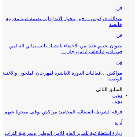
فن
عبدالله فركوس… حين يتحول الإبداع إلى بصمة فنية مغربية
خالصة
فن
تطوان تختتم عقدا من الاحتفاء بالشباب السينمائي العالمي
في الدورة العاشرة لمهرجان…
فن
مراكش …فعاليات الدورة العاشرة لمهرجان الملحون والأغنية
الوطنية
السابق
التالي
دولي
دولي
فرقة الشرطة القضائية المحاميد مراكش توقف مبحوثا عنهم
آراء
زيارة استطلاعية للمدير العام للأمن الوطني ولمراقبة التراب