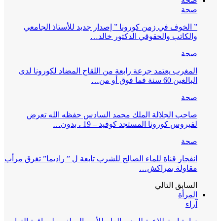
صحة
صحة
” الخوف في زمن كورونا ” إصدار جديد للأستاذ الجامعي
والكاتب والحقوقي الدكتور خالد…
صحة
المغرب يعتمد جرعة رابعة من اللقاح المضاد لكورونا لدى
البالغين 60 سنة فما فوق أو من…
صحة
صاحب الجلالة الملك محمد السادس حفظه الله تعرض
لفيروس كورونا المستجد كوفيد – 19 ، بدون…
صحة
انفجار قناة للماء الصالح للشرب تابعة ل ” راديما” تغرق مرأب
مقاولة بمراكش…
السابق
التالي
المرأة
آراء