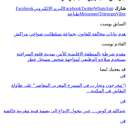
شارك
WhatsApp
Twitter
Facebook
البريد الإلكتروني
Facebook
Viber
Telegram
Messenger
طباعة
السابق بوست
هدم بنايات مخالفة للقانون بجماعة تسلطانت ضواحي مراكش
القادم بوست
مقدم شرطة بالمنطقة الاقليمية للأمن بمدينة قلعة السراغنة
يستخدم سلاحه الوظيفي لمواجهة شخص مسجل خطر
قد يعجبك ايضا
فن
(“مخرجون وتجارب في المسرح المغربي المعاصر” على طاولة
النقاش في المكتبة…
فن
عبدالله فركوس… حين يتحول الإبداع إلى بصمة فنية مغربية خالصة
فن