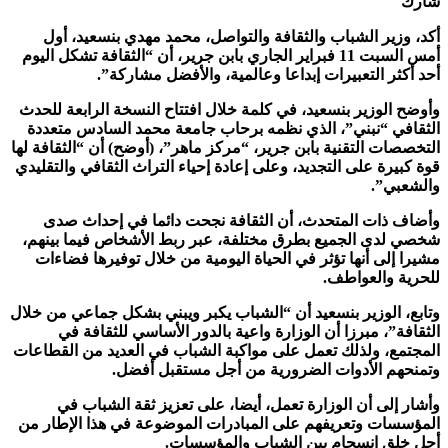
شارك
أكد، وزير الشباب والثقافة والتواصل، محمد مهدي بنسعيد، أول
أمس السبت 11 فبراير الجاري بابن جرير، أن “الثقافة تشكل اليوم
أحد أكثر التعبيرات إبداعا وعالمية، والأفضل مشاركة”.
وأوضح الوزير بنسعيد، في كلمة خلال افتتاح النسخة الرابعة للحدث
الثقافي “نبني”، الذي نظمه برحاب جامعة محمد السادس متعددة
التخصصات التقنية بابن جرير، “مركز ماهر”، (أوضح) أن “الثقافة لها
قوة كبيرة على التجديد، وعلى إعادة إحياء التراث الثقافي والتقليدي
والشعبي”.
وأضاف ذات المتحدث، أن الثقافة نجحت دائما في إحداث صدى
شخصي لدى الجميع بطرق مختلفة، عبر ربط الأشخاص فيما بينهم،
مشيرا إلى أنها تؤثر في الحياة اليومية من خلال توفيرها فضاءات
للحرية والعواطف.
وتابع، الوزير بنسعيد أن “الشباب يكبر ويبني بشكل جماعي من خلال
الثقافة”، مبرزا أن الوزارة واعية بالدور الأساسي للثقافة في
المجتمع، ولذلك تعمل على مواكبة الشباب في العديد من القطاعات
وتمنحهم الأدوات الضرورية من أجل مستقبل أفضل.
وأشار إلى أن الوزارة تعمل، أيضا، على تعزيز ثقة الشباب في
المؤسسات وتعريفهم على المبادرات الموضوعة في هذا الإطار من
أجل خلق انسجام بين الشباب والمؤسسات.