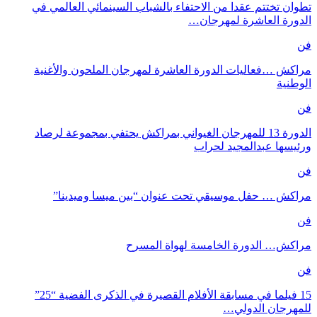
تطوان تختتم عقدا من الاحتفاء بالشباب السينمائي العالمي في
الدورة العاشرة لمهرجان…
فن
مراكش …فعاليات الدورة العاشرة لمهرجان الملحون والأغنية
الوطنية
فن
الدورة 13 للمهرجان الغيواني بمراكش يحتفي بمجموعة لرصاد
ورئيسها عبدالمجيد لحراب
فن
مراكش … حفل موسيقي تحت عنوان “بين ميسا وميدينا”
فن
مراكش… الدورة الخامسة لهواة المسرح
فن
15 فيلما في مسابقة الأفلام القصيرة في الذكرى الفضية “25”
للمهرجان الدولي…