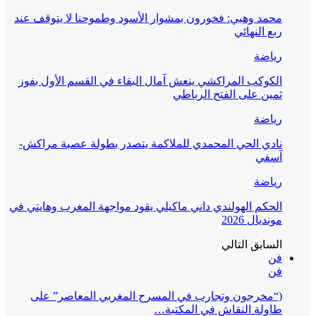
محمد وهبي: فخورون بمشوار الأسود وطموحنا لا يتوقف عند
ربع النهائي
رياضة
الكوكب المراكشي ينعش آمال البقاء في القسم الأول بفوز
ثمين على الفتح الرباطي
رياضة
نادي الحي المحمدي للملاكمة يتصدر بطولة عصبة مراكش-
آسفي
رياضة
الحكم الهولندي داني ماكيلي يقود مواجهة المغرب وهايتي في
مونديال 2026
السابق
التالي
فن
فن
(“مخرجون وتجارب في المسرح المغربي المعاصر” على
طاولة النقاش في المكتبة…