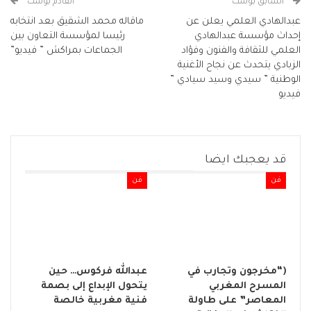
السابق بوست
القادم بوست
عبدالهادي العلمي يعلن عن
ماقاله محمد الشقيق بعد انتخابه
إحداث مؤسسة عبدالهادي
رئيسا لمؤسسة التعاون بين
العلمي للثقافة والفنون وفؤاد
الجماعات بمراكش ” فيديو”
الزبادي يتحدث عن نجاح الأغنية
الوطنية ” سيدي وسيد سيادي ”
فيديو
قد يعجبك ايضا
فن
فن
(“مخرجون وتجارب في
عبدالله فركوس… حين
المسرح المغربي
يتحول الإبداع إلى بصمة
المعاصر” على طاولة
فنية مغربية خالصة