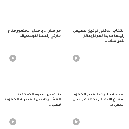
انتخاب الدكتور توفيق عطيفي
مراكش … بإجماع الحضور فتاح
رئيسا جديدا لمركز بدائل
حارفي رئيسا للجمعية…
للدراسات…
نفيسة بالبركة المدير الجهوية
تفاصيل الندوة الصحفية
لقطاع الاتصال بجهة مراكش
المشتركة بين المديرية الجهوية
آسفي :…
قطاع…