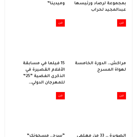
بمجموعة لرصاد ورئيسها
وميدينا”
عبدالمجيد لحراب
فن
فن
مراكش… الدورة الخامسة
15 فيلما في مسابقة
لهواة المسرح
الأفلام القصيرة في
الذكرى الفضية “25”
للمهرجان الدولي…
فن
فن
الصويرة … 33 من معلمي
“سرح.. مسجونك”