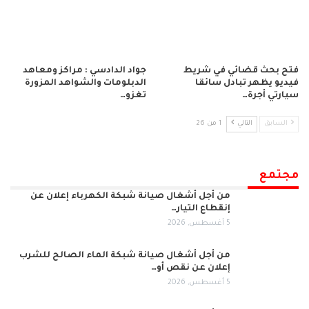
فتح بحث قضائي في شريط
جواد الدادسي : مراكز ومعاهد
فيديو يظهر تبادل سائقا
الدبلومات والشواهد المزورة
سيارتي أجرة…
تغزو…
السابق
التالي
1 من 26
مجتمع
من أجل أشغال صيانة شبكة الكهرباء إعلان عن
إنقطاع التيار…
5 أغسطس, 2026
من أجل أشغال صيانة شبكة الماء الصالح للشرب
إعلان عن نقص أو…
5 أغسطس, 2026