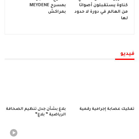
كناوة يستقبلون أصواتا
بمسرح MEYDENE
من العالم في دورة لا حدود
بمراكش
لها
فيديو
تفكيك عصابة إجرامية رقمية
بلاغ بشأن جدل تنظيم الصحافة
الرياضية ” بلاغ”