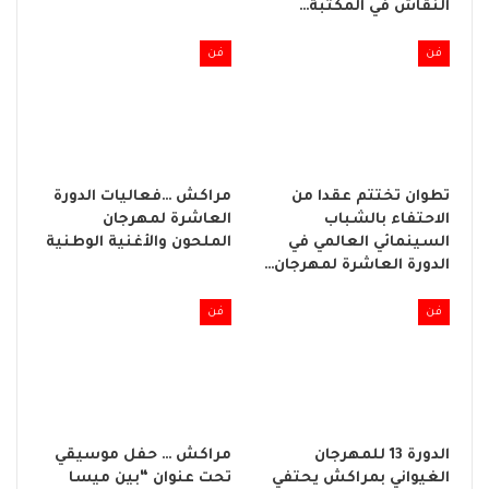
النقاش في المكتبة…
فن
فن
تطوان تختتم عقدا من
مراكش …فعاليات الدورة
الاحتفاء بالشباب
العاشرة لمهرجان
السينمائي العالمي في
الملحون والأغنية الوطنية
الدورة العاشرة لمهرجان…
فن
فن
الدورة 13 للمهرجان
مراكش … حفل موسيقي
الغيواني بمراكش يحتفي
تحت عنوان “بين ميسا