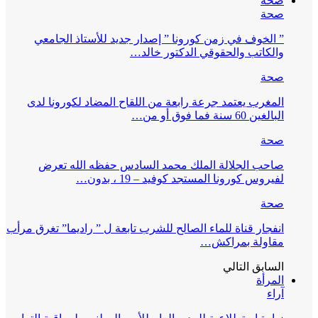
صحة
صحة
” الخوف في زمن كورونا ” إصدار جديد للأستاذ الجامعي
والكاتب والحقوقي الدكتور خالد…
صحة
المغرب يعتمد جرعة رابعة من اللقاح المضاد لكورونا لدى
البالغين 60 سنة فما فوق أو من…
صحة
صاحب الجلالة الملك محمد السادس حفظه الله تعرض
لفيروس كورونا المستجد كوفيد – 19 ، بدون…
صحة
انفجار قناة للماء الصالح للشرب تابعة ل ” راديما” تغرق مرأب
مقاولة بمراكش…
السابق
التالي
المرأة
آراء