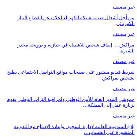
غير مصنف
من أجل أشغال صيانة شبكة الكهرباء إعلان عن انقطاع التيار
الكهربائي
غير مصنف
مراكش … إيقاف شخص للاشتباه في حيازته و ترويجه مخدر
الشيرة
غير مصنف
شريط فيديو منشور على صفحات مواقع التواصل الاجتماعي يطيح
بشخص بمراكش
غير مصنف
حموشي المدير العام للأمن الوطني ولمراقبة التراب الوطني يقوم
بزيارة عمل إلى المملكة…
غير مصنف
بلاغ المندوبية العامة لإدارة السجون وإعادة الإدماج مع التدوينة
المنشورة على الحساب…