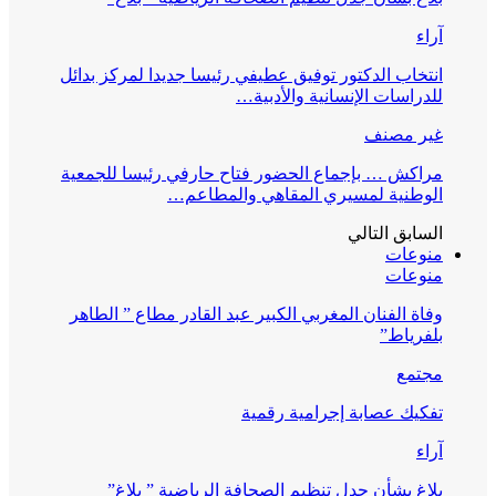
آراء
انتخاب الدكتور توفيق عطيفي رئيسا جديدا لمركز بدائل
للدراسات الإنسانية والأدبية…
غير مصنف
مراكش … بإجماع الحضور فتاح حارفي رئيسا للجمعية
الوطنية لمسيري المقاهي والمطاعم…
السابق
التالي
منوعات
منوعات
وفاة الفنان المغربي الكبير عبد القادر مطاع ” الطاهر
بلفرياط”
مجتمع
تفكيك عصابة إجرامية رقمية
آراء
بلاغ بشأن جدل تنظيم الصحافة الرياضية ” بلاغ”