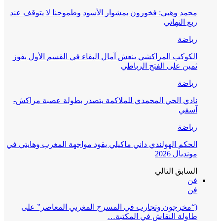
محمد وهبي: فخورون بمشوار الأسود وطموحنا لا يتوقف عند
ربع النهائي
رياضة
الكوكب المراكشي ينعش آمال البقاء في القسم الأول بفوز
ثمين على الفتح الرباطي
رياضة
نادي الحي المحمدي للملاكمة يتصدر بطولة عصبة مراكش-
آسفي
رياضة
الحكم الهولندي داني ماكيلي يقود مواجهة المغرب وهايتي في
مونديال 2026
السابق
التالي
فن
فن
(“مخرجون وتجارب في المسرح المغربي المعاصر” على
طاولة النقاش في المكتبة…