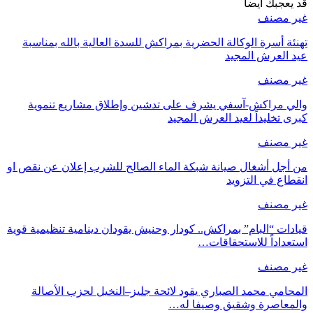
قد يعجبك ايضا
غير مصنف
تهنئة أسرة الوكالة الحضرية بمراكش للسدة العالية بالله بمناسبة
عيد العرش المجيد
غير مصنف
والي مراكش-آسفي يشرف على تدشين وإطلاق مشاريع تنموية
كبرى تخليداً لعيد العرش المجيد
غير مصنف
من أجل أشغال صيانة شبكة الماء الصالح للشرب إعلان عن نقص او
انقطاع في التزويد
غير مصنف
قيادات “البام” بمراكش.. كودار وحنيش يقودان دينامية تنظيمية قوية
استعداداً للاستحقاقات…
غير مصنف
المحامي محمد الصباري يقود لائحة جليز–النخيل لحزب الأصالة
والمعاصرة وشقيق وصيفا له…