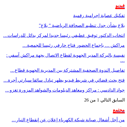
فيديو
تفكيك عصابة إجرامية رقمية
بلاغ بشأن جدل تنظيم الصحافة الرياضية ” بلاغ”
انتخاب الدكتور توفيق عطيفي رئيسا جديدا لمركز بدائل للدراسات…
مراكش … بإجماع الحضور فتاح حارفي رئيسا للجمعية…
نفيسة بالبركة المدير الجهوية لقطاع الاتصال بجهة مراكش آسفي :
…
تفاصيل الندوة الصحفية المشتركة بين المديرية الجهوية قطاع…
فتح بحث قضائي في شريط فيديو يظهر تبادل سائقا سيارتي أجرة…
جواد الدادسي : مراكز ومعاهد الدبلومات والشواهد المزورة تغزو…
السابق
التالي
1 من 26
مجتمع
من أجل أشغال صيانة شبكة الكهرباء إعلان عن إنقطاع التيار…