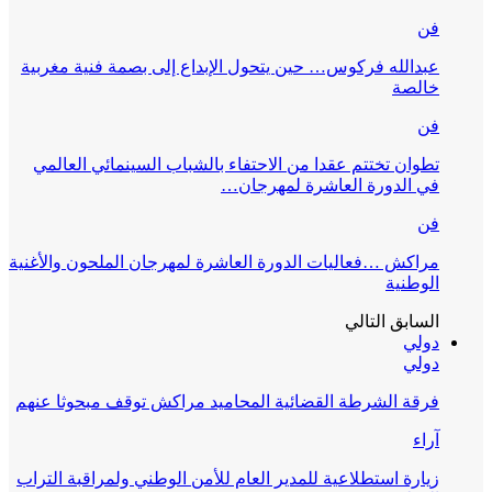
فن
عبدالله فركوس… حين يتحول الإبداع إلى بصمة فنية مغربية
خالصة
فن
تطوان تختتم عقدا من الاحتفاء بالشباب السينمائي العالمي
في الدورة العاشرة لمهرجان…
فن
مراكش …فعاليات الدورة العاشرة لمهرجان الملحون والأغنية
الوطنية
السابق
التالي
دولي
دولي
فرقة الشرطة القضائية المحاميد مراكش توقف مبحوثا عنهم
آراء
زيارة استطلاعية للمدير العام للأمن الوطني ولمراقبة التراب