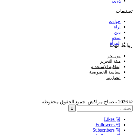
دولي
تصنيفات
حوادث
اراء
دين
صحة
المرأة
روابط مهمة
من نحن
هيئة التحرير
إتفاقية الإستخدام
سياسة الخصوصية
اتصل بنا
© 2026 - صباح مراكش. جميع الحقوق محفوظة.
Likes
Followers
Subscribers