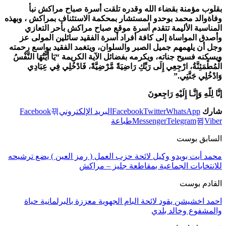
بقلوب مؤمنة بقضاء الله وقدره تلقت أسرة صباح مراكش نبأ
وفاةوالد محمد بوحدو المستشار بمحكمة الاستئناف بمراكش ، وبهذه
المناسبة الأليمة تتقدم أسرة موقع صباح مراكش بأحر التعازي
وأصدق المواساة إلى كافة أفراد أسرة الفقيد سا
ئلين المولى عز
وجل أن يلهمهم جميل الصبر والسلوان، ويتغمد الفقيد بواسع رحمته
ويسكنه فسيح جناته، ويكرمه بفضائل الآية الكريمة “يَا أَيَّتُهَا النَّفْسُ
الْمُطْمَئِنَّةُ، ارْجِعِي إِلَى رَبِّكِ رَاضِيَةً مَّرْضِيَّةً، فَادْخُلِي فِي عِبَادِي
وَادْخُلِي جَنَّتِي.”
إنَّا لِلّهِ وَإِنَّـا إِلَيْهِ رَاجِعونَ
شارك
WhatsApp
Twitter
Facebook
البريد الإلكتروني
Facebook
Viber
Telegram
Messenger
طباعة
السابق بوست
محمد أيت بويدو وكيل لائحة حزب العمل ( رمز العين ) يضع ترشيحه
للانتخابات الجماعية بمقاطعة جليز – مراكش
القادم بوست
احمد اخشيشن يقود لائحة البام الجهوية معززة بالبرلمانية حياة
والمشفوع وخالد بلدي