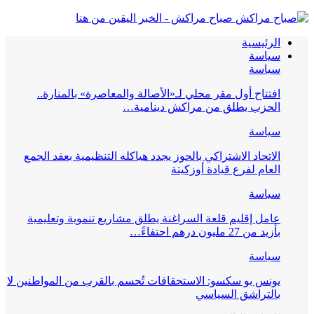
صباح مراكش - الخبر اليقين من هنا
الرئيسية
سياسة
سياسة
افتتاح أول مقر محلي لـ«الأصالة والمعاصرة» بالمنارة..
الحزب يطلق من مراكش دينامية…
سياسة
الاتحاد الاشتراكي بالحوز يجدد هياكله التنظيمية بعقد الجمع
العام لفرع قيادة أوزكيتة
سياسة
عامل إقليم قلعة السراغنة يطلق مشاريع تنموية وتعليمية
بأزيد من 27 مليون درهم احتفاءً…
سياسة
يونس بو سكسو: الاستحقاقات تُحسم بالقرب من المواطنين لا
بالتراشق السياسي