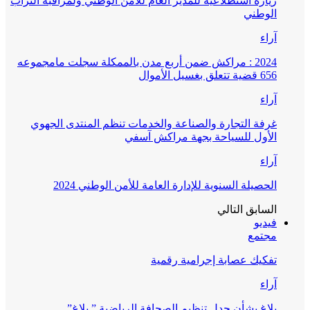
زيارة استطلاعية للمدير العام للأمن الوطني ولمراقبة التراب
الوطني
آراء
2024 : مراكش ضمن أربع مدن بالممكلة سجلت مامجموعه
656 قضية تتعلق بغسيل الأموال
آراء
غرفة التجارة والصناعة والخدمات تنظم المنتدى الجهوي
الأول للسياحة بجهة مراكش آسفي
آراء
الحصيلة السنوية للإدارة العامة للأمن الوطني 2024
السابق
التالي
فيديو
مجتمع
تفكيك عصابة إجرامية رقمية
آراء
بلاغ بشأن جدل تنظيم الصحافة الرياضية ” بلاغ”