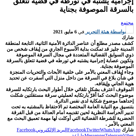
إجرامية يشتبه في تورطه في قضية تتعلق
بالسرقة الموصوفة بجناية
مجتمع
بواسطة
هيئة التحرير
في
6 مايو, 2021
شارك
كشف مصدر مطلع أن عناصر الدائرة الأمنية الثانية، التابعة لمنطقة
المدينة جليز قد تمكنت بداية الأسبوع الجاري من إيقاف شخص من
ذوي السوابق القضائية المتعددة في مجال السرقة الموصوفة
وتكوين عصابة إجرامية يشتبه في تورطه في قضية تتعلق بالسرقة
الموصوفة بجناية.
وجاء إيقاف المعني بالأمر على خلفية الأبحاث والتحريات المنجزة
في شأن بلاغ في السرقة من داخل منزل التي أسفرت عن تحديد
هوية الجاني وإيقافه.
الموقوف اعترف بشكلٍ تلقائي خلال أطوار البحث بارتكابه للسرقة
موضوع البحث كما أقرّ بارتكابه لعمليتي سرقة مستقلتين شكلت
إحداهما موضوع شكاية لدى نفس الدائرة.
بتنسيق مع النيابة العامة المختصة تم الاحتفاظ بالمشتبه به تحت
تدبير الحراسة النظرية لحين تقديمه امام العدالة من قبل الفرقة
الحضرية للشرطة القضائية التي أوكلت لها مهمة تعميق البحث مع
المعني بالأمر .
شارك
WhatsApp
Twitter
Facebook
البريد الإلكتروني
Facebook
Viber
Telegram
Messenger
طباعة