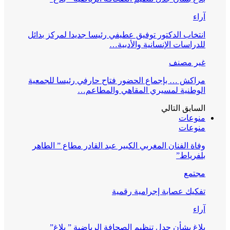
آراء
انتخاب الدكتور توفيق عطيفي رئيسا جديدا لمركز بدائل
للدراسات الإنسانية والأدبية…
غير مصنف
مراكش … بإجماع الحضور فتاح حارفي رئيسا للجمعية
الوطنية لمسيري المقاهي والمطاعم…
السابق
التالي
منوعات
منوعات
وفاة الفنان المغربي الكبير عبد القادر مطاع ” الطاهر
بلفرياط”
مجتمع
تفكيك عصابة إجرامية رقمية
آراء
بلاغ بشأن جدل تنظيم الصحافة الرياضية ” بلاغ”