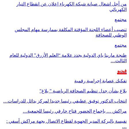
من أجل اشغال صيانة شبكة الكهرباء إعلان عن انقطاع التيار
الكهربائي
مجتمع
تنصيب أعضاء اللجنة المؤقتة المكلفة بممارسة مهام المجلس
الوطني للصحافة
مجتمع
طنجة مارينا باي الدولية يجدد علامة “العلم الأزرق” الدولية للعام
الثالث…
فيديو
تفكيك عصابة إجرامية رقمية
بلاغ بشأن جدل تنظيم الصحافة الرياضية ” بلاغ”
انتخاب الدكتور توفيق عطيفي رئيسا جديدا لمركز بدائل للدراسات…
مراكش … بإجماع الحضور فتاح حارفي رئيسا للجمعية…
نفيسة بالبركة المدير الجهوية لقطاع الاتصال بجهة مراكش آسفي :
…