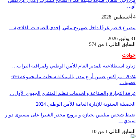
من أجل أشغال صيانة شبكة الماء الصالح للشرب إعلان عن نقص
أو…
4 أغسطس, 2026
مصرع قاصر غرقًا داخل صهريج مائي بإحدى الضيعات الفلاحية…
31 يوليو, 2026
السابق
التالي
1 من 574
حوادث
زيارة استطلاعية للمدير العام للأمن الوطني ولمراقبة التراب…
2024 : مراكش ضمن أربع مدن بالممكلة سجلت مامجموعه 656
قضية…
غرفة التجارة والصناعة والخدمات تنظم المنتدى الجهوي الأول…
الحصيلة السنوية للإدارة العامة للأمن الوطني 2024
ضبط شخص متلبس بحيازة و ترويج مخدر الشيرا على مستوى دوار
سيدي…
السابق
التالي
1 من 10