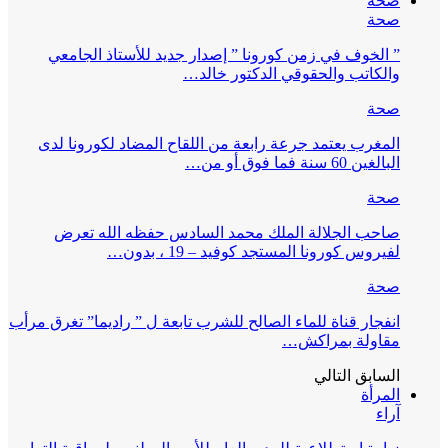
صحة
صحة
” الخوف في زمن كورونا ” إصدار جديد للأستاذ الجامعي
والكاتب والحقوقي الدكتور خالد…
صحة
المغرب يعتمد جرعة رابعة من اللقاح المضاد لكورونا لدى
البالغين 60 سنة فما فوق أو من…
صحة
صاحب الجلالة الملك محمد السادس حفظه الله تعرض
لفيروس كورونا المستجد كوفيد – 19 ، بدون…
صحة
انفجار قناة للماء الصالح للشرب تابعة ل ” راديما” تغرق مرأب
مقاولة بمراكش…
السابق
التالي
المرأة
آراء