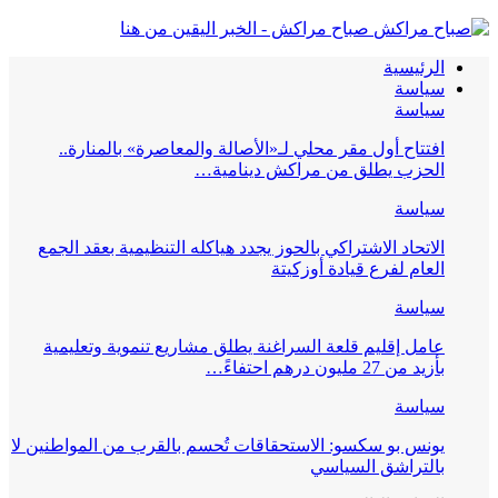
صباح مراكش - الخبر اليقين من هنا
الرئيسية
سياسة
سياسة
افتتاح أول مقر محلي لـ«الأصالة والمعاصرة» بالمنارة..
الحزب يطلق من مراكش دينامية…
سياسة
الاتحاد الاشتراكي بالحوز يجدد هياكله التنظيمية بعقد الجمع
العام لفرع قيادة أوزكيتة
سياسة
عامل إقليم قلعة السراغنة يطلق مشاريع تنموية وتعليمية
بأزيد من 27 مليون درهم احتفاءً…
سياسة
يونس بو سكسو: الاستحقاقات تُحسم بالقرب من المواطنين لا
بالتراشق السياسي