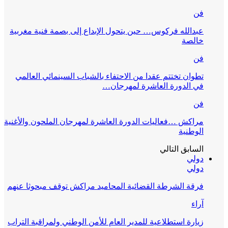
فن
عبدالله فركوس… حين يتحول الإبداع إلى بصمة فنية مغربية
خالصة
فن
تطوان تختتم عقدا من الاحتفاء بالشباب السينمائي العالمي
في الدورة العاشرة لمهرجان…
فن
مراكش …فعاليات الدورة العاشرة لمهرجان الملحون والأغنية
الوطنية
السابق
التالي
دولي
دولي
فرقة الشرطة القضائية المحاميد مراكش توقف مبحوثا عنهم
آراء
زيارة استطلاعية للمدير العام للأمن الوطني ولمراقبة التراب