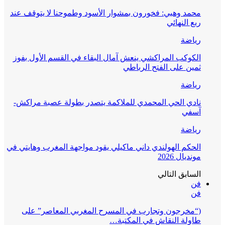
محمد وهبي: فخورون بمشوار الأسود وطموحنا لا يتوقف عند
ربع النهائي
رياضة
الكوكب المراكشي ينعش آمال البقاء في القسم الأول بفوز
ثمين على الفتح الرباطي
رياضة
نادي الحي المحمدي للملاكمة يتصدر بطولة عصبة مراكش-
آسفي
رياضة
الحكم الهولندي داني ماكيلي يقود مواجهة المغرب وهايتي في
مونديال 2026
السابق
التالي
فن
فن
(“مخرجون وتجارب في المسرح المغربي المعاصر” على
طاولة النقاش في المكتبة…