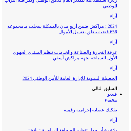
زيارة استطلاعية للمدير العام للأمن الوطني ولمراقبة التراب
الوطني
آراء
2024 : مراكش ضمن أربع مدن بالممكلة سجلت مامجموعه
656 قضية تتعلق بغسيل الأموال
آراء
غرفة التجارة والصناعة والخدمات تنظم المنتدى الجهوي
الأول للسياحة بجهة مراكش آسفي
آراء
الحصيلة السنوية للإدارة العامة للأمن الوطني 2024
السابق
التالي
فيديو
مجتمع
تفكيك عصابة إجرامية رقمية
آراء
بلاغ بشأن جدل تنظيم الصحافة الرياضية ” بلاغ”