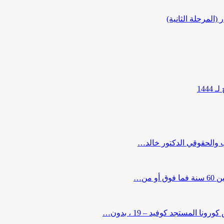
المرحلة الثانية)
144
ب والحقوقي الدكتور خالد…
من…
لمستجد كوفيد – 19 ، بدون…