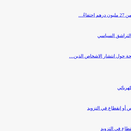
اءً…
التراشق السياسي
صحة حول انتشار الاشخاص الذين…
هربائي
أو إنقطاع في التزويد
طاع في التزويد