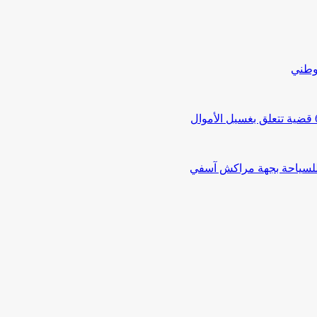
لوطني
 للسياحة بجهة مراكش آسفي