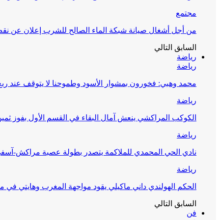
مجتمع
من أجل أشغال صيانة شبكة الماء الصالح للشرب إعلان عن نقص 
السابق
التالي
رياضة
رياضة
محمد وهبي: فخورون بمشوار الأسود وطموحنا لا يتوقف عند ربع 
رياضة
الكوكب المراكشي ينعش آمال البقاء في القسم الأول بفوز ثمين
رياضة
نادي الحي المحمدي للملاكمة يتصدر بطولة عصبة مراكش-آسف
رياضة
الحكم الهولندي داني ماكيلي يقود مواجهة المغرب وهايتي في مونديا
السابق
التالي
فن