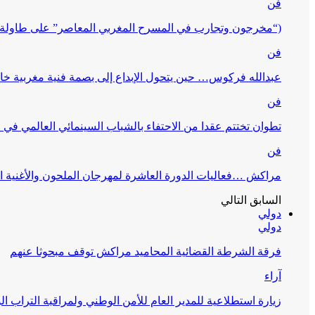
فن
(“مخرجون وتجارب في المسرح المغربي المعاصر” على طاولة 
فن
عبدالله فركوس… حين يتحول الإبداع إلى بصمة فنية مغربية خا
فن
تطوان تختتم عقدا من الاحتفاء بالشباب السينمائي العالمي في
فن
مراكش …فعاليات الدورة العاشرة لمهرجان الملحون والأغنية ا
السابق
التالي
دولي
دولي
فرقة الشرطة القضائية المحاميد مراكش توقف مبحوثا عنهم
آراء
زيارة استطلاعية للمدير العام للأمن الوطني ولمراقبة التراب ا