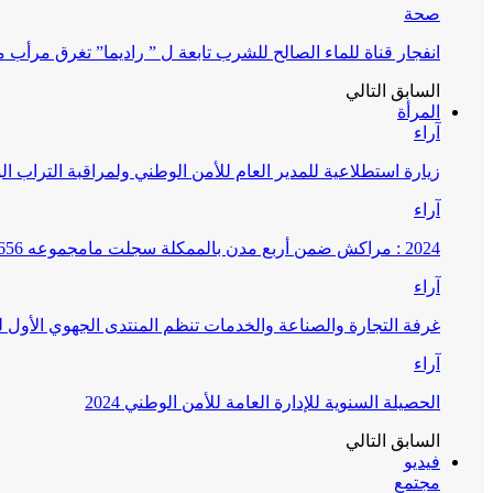
صحة
انفجار قناة للماء الصالح للشرب تابعة ل ” راديما” تغرق مرأ
السابق
التالي
المرأة
آراء
زيارة استطلاعية للمدير العام للأمن الوطني ولمراقبة التراب ا
آراء
2024 : مراكش ضمن أربع مدن بالممكلة سجلت مامجموعه 656 قضية تتعلق بغسيل الأموال
آراء
غرفة التجارة والصناعة والخدمات تنظم المنتدى الجهوي الأول
آراء
الحصيلة السنوية للإدارة العامة للأمن الوطني 2024
السابق
التالي
فيديو
مجتمع