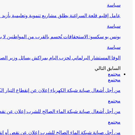
سياسة
عامل إقليم قلعة السراغنة يطلق مشاريع تنموية وتعليمية بأزيد من 27 مليون درهم احتف
سياسة
يونس بو سكسو: الاستحقاقات تُحسم بالقرب من المواطنين لا ب
سياسة
الوفا المستشار البرلماني لحزب البام بمراكش يسائل وزير ال
السابق
التالي
مجتمع
مجتمع
من أجل أشغال صيانة شبكة الكهرباء إعلان عن إنقطاع التيار الك
مجتمع
من أجل أشغال صيانة شبكة الماء الصالح للشرب إعلان عن نقص 
مجتمع
من أجل صيانة شبكة الماء الصالح للشرب إعلان عن نقص أو انق