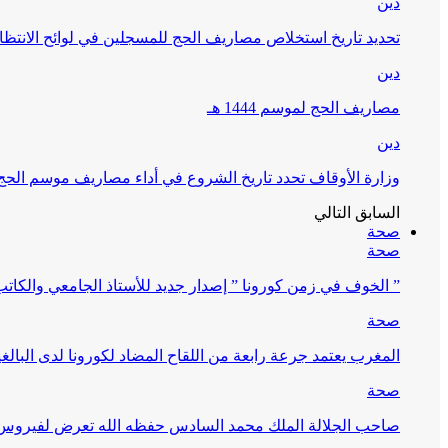
دين
تحديد تاريخ استخلاص مصاريف الحج للمسجلين في لوائح الانتظار (
دين
مصاريف الحج لموسم 1444 هـ
دين
وزارة الأوقاف تحدد تاريخ الشروع في أداء مصاريف موسم الحج لـ 4
السابق
التالي
صحة
صحة
” الخوف في زمن كورونا ” إصدار جديد للأستاذ الجامعي والكات
صحة
المغرب يعتمد جرعة رابعة من اللقاح المضاد لكورونا لدى البالغين 60 سنة فما فوق أو 
صحة
صاحب الجلالة الملك محمد السادس حفظه الله تعرض لفيروس كورونا ا