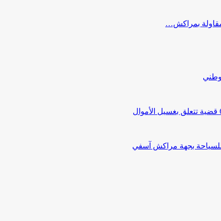
ب مقاولة بمراكش…
لوطني
 للسياحة بجهة مراكش آسفي