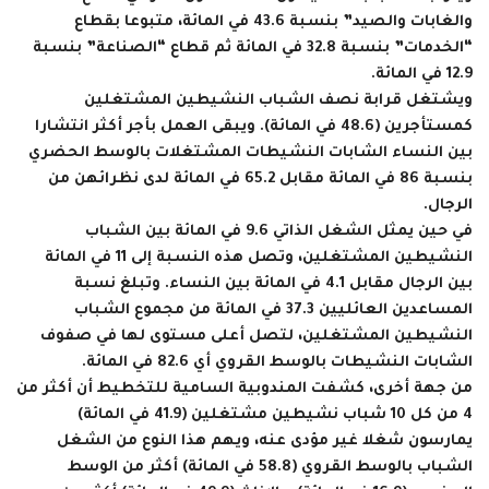
والغابات والصيد” بنسبة 43.6 في المائة، متبوعا بقطاع
“الخدمات” بنسبة 32.8 في المائة ثم قطاع “الصناعة” بنسبة
12.9 في المائة.
ويشتغل قرابة نصف الشباب النشيطين المشتغلين
كمستأجرين (48.6 في المائة). ويبقى العمل بأجر أكثر انتشارا
بين النساء الشابات النشيطات المشتغلات بالوسط الحضري
بنسبة 86 في المائة مقابل 65.2 في المائة لدى نظرائهن من
الرجال.
في حين يمثل الشغل الذاتي 9.6 في المائة بين الشباب
النشيطين المشتغلين، وتصل هذه النسبة إلى 11 في المائة
بين الرجال مقابل 4.1 في المائة بين النساء. وتبلغ نسبة
المساعدين العائليين 37.3 في المائة من مجموع الشباب
النشيطين المشتغلين، لتصل أعلى مستوى لها في صفوف
الشابات النشيطات بالوسط القروي أي 82.6 في المائة.
من جهة أخرى، كشفت المندوبية السامية للتخطيط أن أكثر من
4 من كل 10 شباب نشيطين مشتغلين (41.9 في المائة)
يمارسون شغلا غير مؤدى عنه، ويهم هذا النوع من الشغل
الشباب بالوسط القروي (58.8 في المائة) أكثر من الوسط