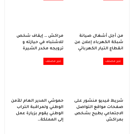
من أجل أشغال صيانة
مراكش … إيقاف شخص
شبكة الكهرباء إعلان عن
للاشتباه في حيازته و
انقطاع التيار الكهربائي
ترويجه مخدر الشيرة
غير مصنف
غير مصنف
شريط فيديو منشور على
حموشي المدير العام للأمن
صفحات مواقع التواصل
الوطني ولمراقبة التراب
الاجتماعي يطيح بشخص
الوطني يقوم بزيارة عمل
بمراكش
إلى المملكة…