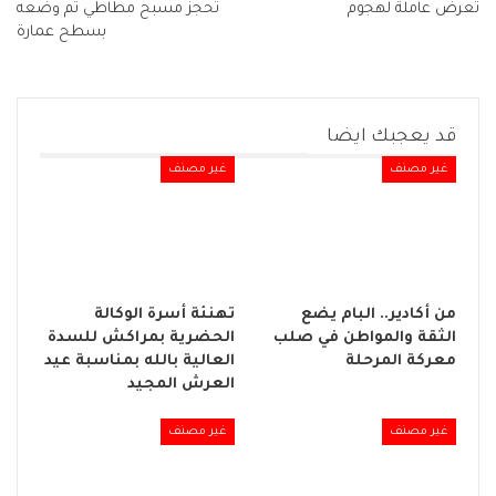
تعرض عاملة لهجوم
تحجز مسبح مطاطي تم وضعه
بسطح عمارة
قد يعجبك ايضا
غير مصنف
غير مصنف
من أكادير.. البام يضع
تهنئة أسرة الوكالة
الثقة والمواطن في صلب
الحضرية بمراكش للسدة
معركة المرحلة
العالية بالله بمناسبة عيد
العرش المجيد
غير مصنف
غير مصنف