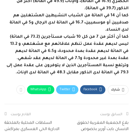
الحضري (16.9 في المائة)، والإناث (49.9 في المائة) أكثر من
الذكور (39.7 في المائة).
كما أن 14 في المائة من الشباب النشيطين المشتغلين هم
صدفيين أو موسميين، 16.7 في المائة لدى الرجال و5 في المائة
لدى النساء.
كما أن أكثر من 7 من كل 10 شباب مستأجرين (73.2 في المائة)
ليس لديهم عقدة عمل تنظم علاقاتهم مع مشغلهم، و 13.2
في المائة لديهم عقدة بمدة محدودة، و6.5 في المائة لديهم
عقدة بمدة غير محدودة و7.1 في المائة لديهم عقد شفهي.
وترتفع نسبة المستأجرين الذين لا يتوفرون على عقدة عمل إلى
79.3 في المائة لدى الذكور مقابل 48.3 في المائة لدى الإناث.
WhatsApp
Twitter
Facebook
شارك
السابق بوست
القادم بوست
بلاغ الجمعية المغربية لحقوق
السلطات المحلية بالملحقة
الانسان بايت أورير بخصوص
الادارية الحي العسكري بمراكش