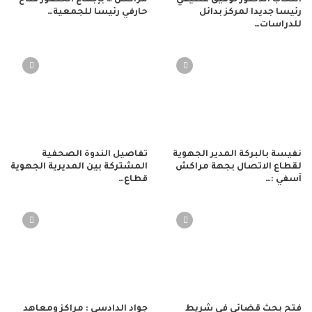
انتخاب الدكتور توفيق عطيفي
مراكش … بإجماع الحضور فتاح
رئيسا جديدا لمركز بدائل
حارفي رئيسا للجمعية…
للدراسات…
نفيسة بالبركة المدير الجهوية
تفاصيل الندوة الصحفية
لقطاع الاتصال بجهة مراكش
المشتركة بين المديرية الجهوية
آسفي :…
قطاع…
فتح بحث قضائي في شريط
جواد الدادسي : مراكز ومعاهد