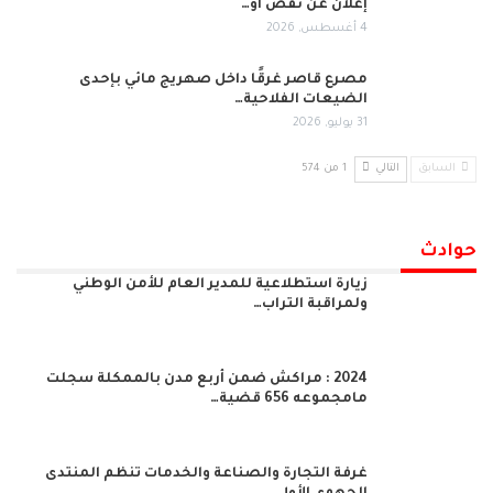
إعلان عن نقص أو…
4 أغسطس, 2026
مصرع قاصر غرقًا داخل صهريج مائي بإحدى
الضيعات الفلاحية…
31 يوليو, 2026
السابق
التالي
1 من 574
حوادث
زيارة استطلاعية للمدير العام للأمن الوطني
ولمراقبة التراب…
2024 : مراكش ضمن أربع مدن بالممكلة سجلت
مامجموعه 656 قضية…
غرفة التجارة والصناعة والخدمات تنظم المنتدى