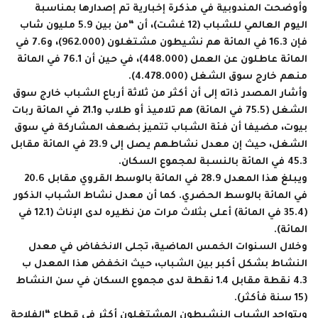
وأوضحت المندوبية في مذكرة إخبارية تم إصدارها بمناسبة
اليوم العالمي للشباب (12 غشت)، أن “من بين 5.9 مليون شاب
فإن 16.3 في المائة هم نشيطون مشتغلون (962.000)، و7.6 في
المائة عاطلون عن العمل (448.000)، في حين أن 76.1 في المائة
منهم خارج سوق الشغل (4.478.000).
وأشار المصدر ذاته إلى أن أكثر من ثلاثة أرباع الشباب خارج سوق
الشغل (75.5 في المائة) هم تلاميذ أو طلاب و21.1 في المائة ربات
بيوت، مضيفا أن فئة الشباب تتميز بضعف المشاركة في سوق
الشغل، حيث إن معدل نشاطهم يصل إلى 23.9 في المائة مقابل
45.3 في المائة بالنسبة لمجموع السكان.
ويبلغ هذا المعدل 28.9 في المائة بالوسط القروي مقابل 20.6
في المائة بالوسط الحضري. كما أن معدل نشاط الشباب الذكور
(35.4 في المائة) أعلى بثلاث مرات من نظيره لدى الإناث (12.1 في
المائة).
وخلال السنوات الخمس الماضية، تجلى الانخفاض في معدل
النشاط بشكل أكبر بين الشباب، حيث انخفض هذا المعدل ب
4.3 نقطة مقابل 1.4 نقطة لدى مجموع السكان في سن النشاط
(15 سنة فأكثر).
ويتواجد الشباب النشيطون المشتغلون أكثر في قطاع “الفلاحة