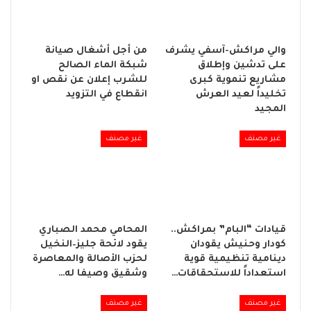
والي مراكش-آسفي يشرف
من أجل أشغال صيانة
على تدشين وإطلاق
شبكة الماء الصالح
مشاريع تنموية كبرى
للشرب إعلان عن نقص او
تخليداً لعيد العرش
انقطاع في التزويد
المجيد
غير مصنف
غير مصنف
قيادات “البام” بمراكش..
المحامي محمد الصباري
كودار وحنيش يقودان
يقود لائحة جليز–النخيل
دينامية تنظيمية قوية
لحزب الأصالة والمعاصرة
استعداداً للاستحقاقات…
وشقيق وصيفا له…
غير مصنف
غير مصنف