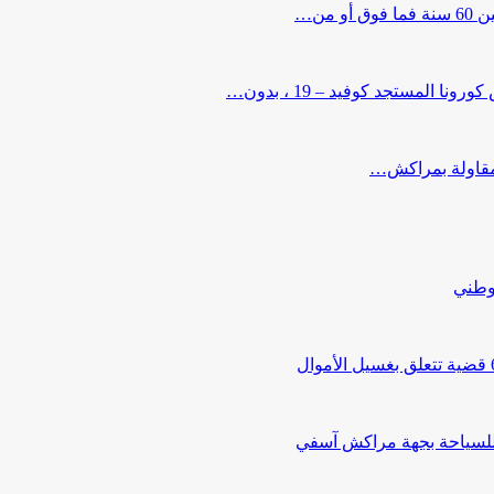
من…
لمستجد كوفيد – 19 ، بدون…
ب مقاولة بمراكش…
لوطني
 للسياحة بجهة مراكش آسفي