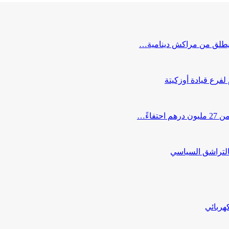
ب يطلق من مراكش دينامية…
 لفرع قيادة أوزكيتة
اءً…
التراشق السياسي
هربائي