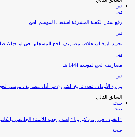
دين
دين
رفع ستار الكعبة المشرفة استعدادا لموسم الحج
دين
تحديد تاريخ استخلاص مصاريف الحج للمسجلين في لوائح الانتظار (
دين
مصاريف الحج لموسم 1444 هـ
دين
وزارة الأوقاف تحدد تاريخ الشروع في أداء مصاريف موسم الحج لـ 4
السابق
التالي
صحة
صحة
” الخوف في زمن كورونا ” إصدار جديد للأستاذ الجامعي والكات
صحة