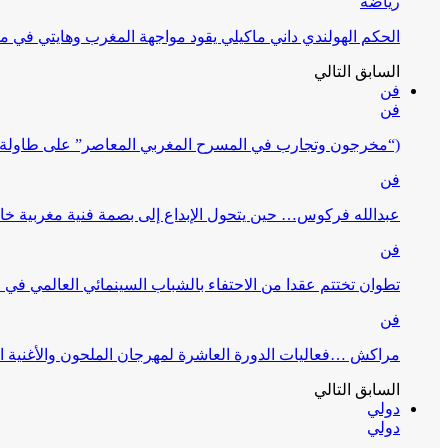
رياضة
الحكم الهولندي داني ماكيلي يقود مواجهة المغرب وهايتي في مونديا
السابق
التالي
فن
فن
(“مخرجون وتجارب في المسرح المغربي المعاصر” على طاولة 
فن
عبدالله فركوس… حين يتحول الإبداع إلى بصمة فنية مغربية خا
فن
تطوان تختتم عقدا من الاحتفاء بالشباب السينمائي العالمي في
فن
مراكش …فعاليات الدورة العاشرة لمهرجان الملحون والأغنية ا
السابق
التالي
دولي
دولي