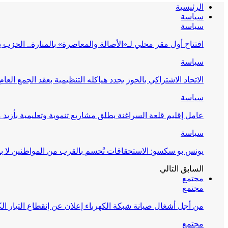
الرئيسية
سياسة
سياسة
افتتاح أول مقر محلي لـ«الأصالة والمعاصرة» بالمنارة.. الحز
سياسة
الاتحاد الاشتراكي بالحوز يجدد هياكله التنظيمية بعقد الجمع العام
سياسة
عامل إقليم قلعة السراغنة يطلق مشاريع تنموية وتعليمية بأزيد من 27 مليون درهم احتف
سياسة
يونس بو سكسو: الاستحقاقات تُحسم بالقرب من المواطنين لا ب
السابق
التالي
مجتمع
مجتمع
من أجل أشغال صيانة شبكة الكهرباء إعلان عن إنقطاع التيار الك
مجتمع