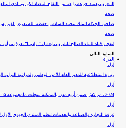
المغرب يعتمد جرعة رابعة من اللقاح المضاد لكورونا لدى البالغين 60 سنة فما فوق أو 
صحة
صاحب الجلالة الملك محمد السادس حفظه الله تعرض لفيروس كورونا ا
صحة
انفجار قناة للماء الصالح للشرب تابعة ل ” راديما” تغرق مرأ
السابق
التالي
المرأة
آراء
زيارة استطلاعية للمدير العام للأمن الوطني ولمراقبة التراب ا
آراء
2024 : مراكش ضمن أربع مدن بالممكلة سجلت مامجموعه 656 قضية تتعلق بغسيل الأموال
آراء
غرفة التجارة والصناعة والخدمات تنظم المنتدى الجهوي الأول
آراء