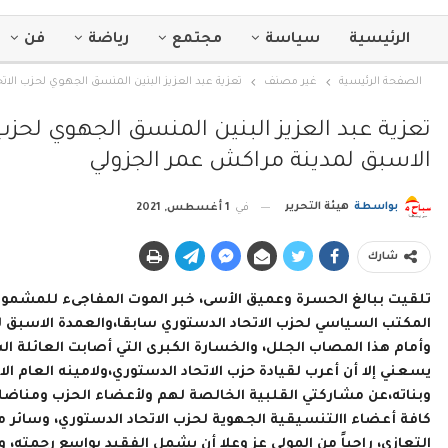
الرئيسية
سياسة
مجتمع
رياضة
فن
الصفحة الرئيسية
غير مصنف
تعزية عبد العزيز البنين المنسق الجهوي لحزب الا
تعزية عبد العزيز البنين المنسق الجهوي لحزب
الاسبق لمدينة مراكش عمر الجزولي
بواسطة
هيئة التحرير
في
1 أغسطس, 2021
شارك
تلقيت ببالغ الحسرة وعميق الأسى، خبر الموت المفاجىء للمشمول 
المكتب السياسي لحزب الاتحاد الدستوري سابقا،والعمدة الاسبق 
وأمام هذا المصاب الجلل، والخسارة الكبرى التي أصابت العائلة ال
يسعني إلا أن أعرب لقيادة حزب الاتحاد الدستوري،ولامينه العام ال
وبناته،عن مشاركتي القلبية الخالصة لهم ولأعضاء الحزب ومناضلي
كافة أعضاء االتنسيقية الجهوية لحزب الاتحاد الدستوري، وسائ
التعازي، راجياً من المولى عز وعلا أن يشمل الفقيد بواسع رحمته