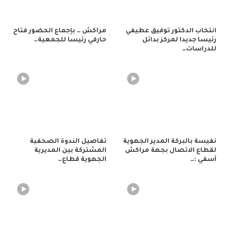
انتخاب الدكتور توفيق عطيفي
مراكش … بإجماع الحضور فتاح
رئيسا جديدا لمركز بدائل
حارفي رئيسا للجمعية…
للدراسات…
نفيسة بالبركة المدير الجهوية
تفاصيل الندوة الصحفية
لقطاع الاتصال بجهة مراكش
المشتركة بين المديرية
آسفي :…
الجهوية قطاع…