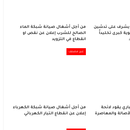
يشرف على تدشين
من أجل أشغال صيانة شبكة الماء
ة كبرى تخليداً
الصالح للشرب إعلان عن نقص او
انقطاع في التزويد
غير مصنف
ري يقود لائحة
من أجل أشغال صيانة شبكة الكهرباء
لأصالة والمعاصرة
إعلان عن انقطاع التيار الكهربائي