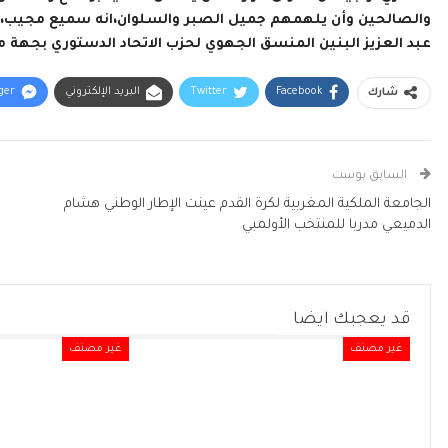
والصالحين وأن يلهمهم جميل الصبر والسلوان،انه سميع مجيب،وانا 
عبد العزيز البنين المنسق الجهوي لحزب الاتحاد الدستوري بجهة
Facebook
Twitter
البريد الإلكتروني
ger
شارك
السابق بوست
الجامعة الملكية المغربية لكرة القدم عينت الإطار الوطني هشام
الدميعي مدربا للمنتخب الأولمبي
قد يعجبك ايضا
غير مصنف
غير مصنف