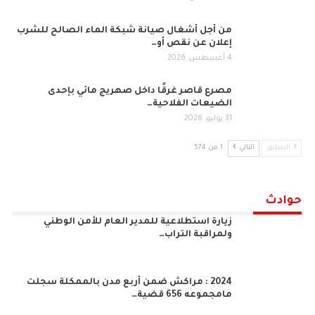
من أجل أشغال صيانة شبكة الماء الصالح للشرب
إعلان عن نقص أو…
4 أغسطس, 2026
مصرع قاصر غرقًا داخل صهريج مائي بإحدى
الضيعات الفلاحية…
31 يوليو, 2026
السابق
التالي
1 من 574
حوادث
زيارة استطلاعية للمدير العام للأمن الوطني
ولمراقبة التراب…
2024 : مراكش ضمن أربع مدن بالممكلة سجلت
مامجموعه 656 قضية…