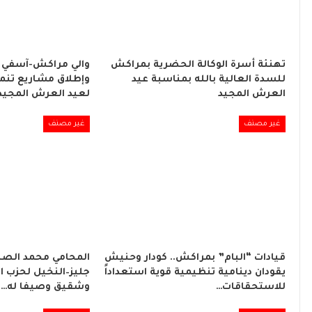
تهنئة أسرة الوكالة الحضرية بمراكش
والي مراكش-آسفي 
للسدة العالية بالله بمناسبة عيد
وإطلاق مشاريع تنموي
العرش المجيد
لعيد العرش المجيد
غير مصنف
غير مصنف
قيادات “البام” بمراكش.. كودار وحنيش
المحامي محمد الصبا
يقودان دينامية تنظيمية قوية استعداداً
جليز–النخيل لحزب ا
للاستحقاقات…
وشقيق وصيفا له…