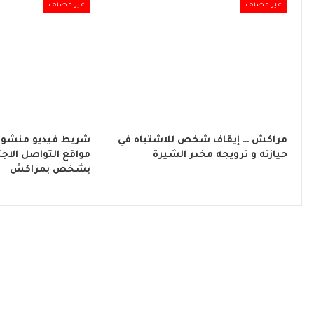
غير مصنف
غير مصنف
مراكش … إيقاف شخص للاشتباه في
شريط فيديو منشور
حيازته و ترويجه مخدر الشيرة
مواقع التواصل الاج
بشخص بمراكش