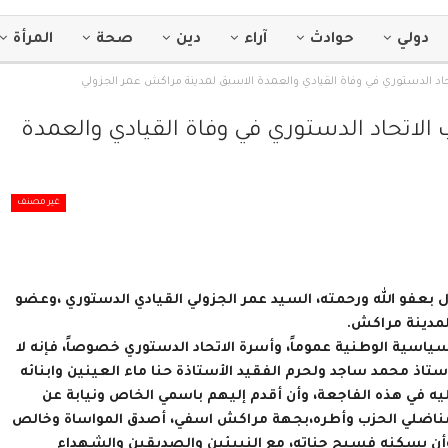
دولي
حوادث
آراء
دين
صحة
المرأة
تحاد الدستوري في وفاة القيادي والعمدة الاسبق لمدينة مراكش عمر الجزولي
 الاتحاد الدستوري في وفاة القيادي والعمدة
غير مصنف
بعفو الله ورحمته، السيد عمر الجزولي القيادي الدستوري ،وعضو
لمدينة مراكش.
سياسية الوطنية عموماً، وأسرة الاتحاد الدستوري خصوصاً، فإنه لا
استاذ محمد ساجد ولحرم الفقيد الأستاذة حنا ماء العينين وابنائه
ه في هذه الفاجعة، وأن أقدم إليهم باسمي الخاص ونيابة عن
ر مناضلي الحزب وأطره،بجهة مراكش اسفي، أصدق المواساة وخالص
، وأن يسكنه فسيح جناته، مع النبيئين والصديقين والشهداء