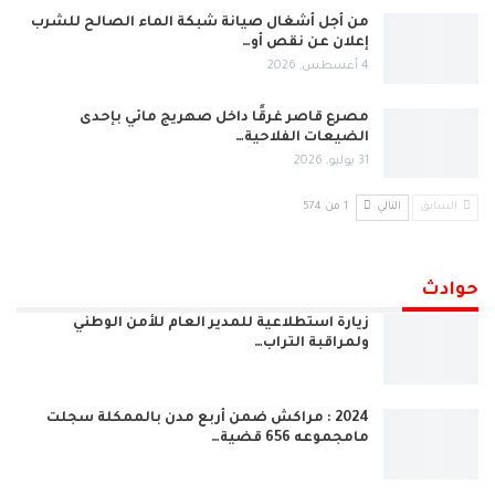
من أجل أشغال صيانة شبكة الماء الصالح للشرب
إعلان عن نقص أو…
4 أغسطس, 2026
مصرع قاصر غرقًا داخل صهريج مائي بإحدى
الضيعات الفلاحية…
31 يوليو, 2026
السابق
التالي
1 من 574
حوادث
زيارة استطلاعية للمدير العام للأمن الوطني
ولمراقبة التراب…
2024 : مراكش ضمن أربع مدن بالممكلة سجلت
مامجموعه 656 قضية…