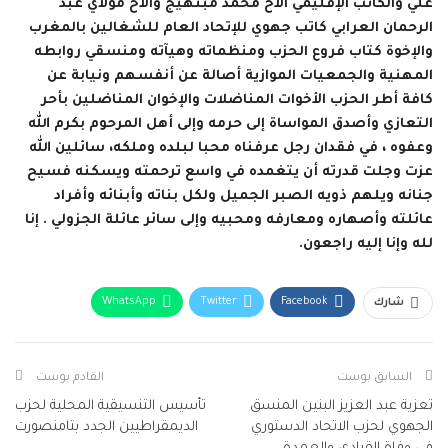
علي والكاتب الإقليمي الأخ محمد مبتهيج والأخ مولاي عبد
الرحمان العرابي كاتب جهوي للإتحاد العام للشغالين بالمغرب
والإخوة كتاب فروع الحزب ومنظماته وهيآته ومنسقي روابطه
المهنية والجمعيات الموازية أصالة عن أنفسهم ونيابة عن
كافة أطر الحزب الأخوات المناضلات والإخوان المناضلين بأحر
التعازي وأصدق المواساة إلى حرمه وإلى أهل المرحوم بكرم الله
وعفوه ، في فقدان رجل عرفناه محبا لبلده وملكه، سائلين الله
عزت وجلت قدرته أن يتغمده في واسع ترحمته ويسكنه فسيح
جنانه ويلهم ذويه الصبر الجميل ولكل بناته وأبنائه وأفراد
عائلته وأصهاره ومعارفه ومحبيه وإلى سائر عائلة الجزولي . إنا
لله وإنا إليه راجعون.
WhatsApp
Twitter
Facebook
شارك
البريد الإلكتروني
Facebook Messenger
Telegram
Viber
طباعة
السابق بوست
القادم بوست
تعزية عبد العزيز البنين المنسق
تأسيس التنسيقية المحلية لحزب
الجهوي لحزب الاتحاد الدستوري
الديمقراطيين الجدد بتامنصورت