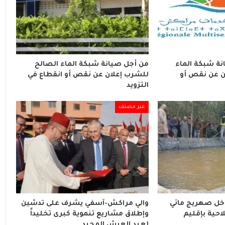
ة شبكة الماء
من أجل صيانة شبكة الماء الصالح
ن عن نقص أو
للشرب إعلان عن نقص أو انقطاع في
التزويد
غير مصنف
اخل صهريج مائي
والي مراكش-آسفي يشرف على تدشين
احية بإقليم
وإطلاق مشاريع تنموية كبرى تخليداً
لعيد العرش المجيد