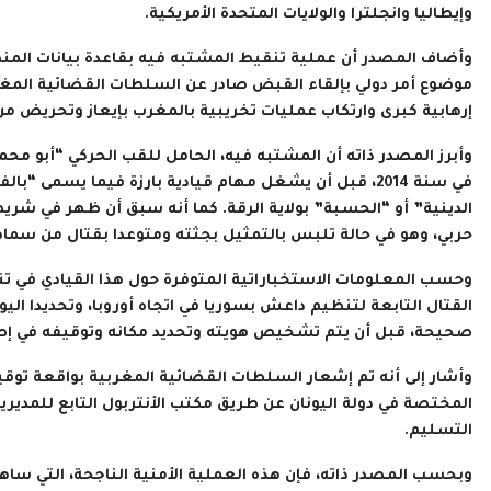
وإيطاليا وانجلترا والولايات المتحدة الأمريكية.
وأضاف المصدر أن عملية تنقيط المشتبه فيه بقاعدة بيانات المنظم
موضوع أمر دولي بإلقاء القبض صادر عن السلطات القضائية المغرب
إرهابية كبرى وارتكاب عمليات تخريبية بالمغرب بإيعاز وتحريض م
وأبرز المصدر ذاته أن المشتبه فيه، الحامل للقب الحركي “أبو مح
في سنة 2014، قبل أن يشغل مهام قيادية بارزة فيما يسمى
الدينية” أو “الحسبة” بولاية الرقة. كما أنه سبق أن ظهر في 
حربي، وهو في حالة تلبس بالتمثيل بجثته ومتوعدا بقتال من سماهم
وحسب المعلومات الاستخباراتية المتوفرة حول هذا القيادي في 
القتال التابعة لتنظيم داعش بسوريا في اتجاه أوروبا، وتحديدا ال
صحيحة، قبل أن يتم تشخيص هويته وتحديد مكانه وتوقيفه في إطا
وأشار إلى أنه تم إشعار السلطات القضائية المغربية بواقعة توق
المختصة في دولة اليونان عن طريق مكتب الأنتربول التابع للمدير
التسليم.
وبحسب المصدر ذاته، فإن هذه العملية الأمنية الناجحة، التي سا