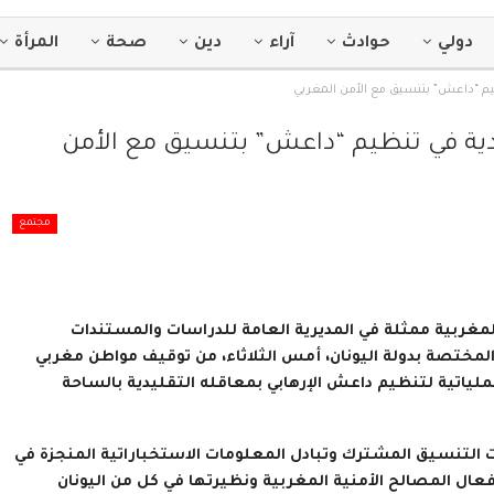
دولي
حوادث
آراء
دين
صحة
المرأة
يم “داعش” بتنسيق مع الأمن المغربي
دية في تنظيم “داعش” بتنسيق مع الأمن
مجتمع
مغربية ممثلة في المديرية العامة للدراسات والمستندات
 المختصة بدولة اليونان، أمس الثلاثاء، من توقيف مواطن مغربي
تائب العملياتية لتنظيم داعش الإرهابي بمعاقله التقليدية بالساحة
 التنسيق المشترك وتبادل المعلومات الاستخباراتية المنجزة في
عال المصالح الأمنية المغربية ونظيرتها في كل من اليونان