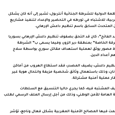
ة الدولية للشرطة الجنائية أنتربول، تشير إلى أنه كان يشكل
ية، للاشتباه في تورطه في التحضير والإعداد لتنفيذ مشاريع
ن المتحدث السابق باسم تنظيم داعش الإرهابي.
مد الفاتح”، كان قد التحق بصفوف تنظيم داعش الإرهابي بسوريا
 “بالفرقة الخاصة” بمنطقة دير الزور، وفيما يسمى ب” الشرطة
شريط مصور يوثق لعملية استهداف مقاتل سوري بواسطة سلاح
 أعداء الدين.
تنظيم داعش، يضيف المصدر، فقد استطاع الهروب من أماكن
يونان، وذلك باستعمال وثائق شخصية مزيفة وانتحال هوية غير
ر عملية أمنية مشتركة.
يف المشتبه فيه، كما يجري حاليا التنسيق مع السلطات
ية العامة للأمن الوطني، وذلك من أجل إرسال الملف الرسمي لطلب
همت فيها المصالح الأمنية المغربية بشكل فعال وناجع، تؤشر