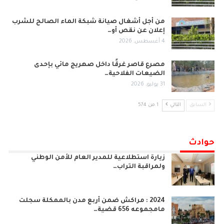
من أجل أشغال صيانة شبكة الماء الصالح للشرب
إعلان عن نقص أو…
4 أغسطس, 2026
مصرع قاصر غرقًا داخل صهريج مائي بإحدى
الضيعات الفلاحية…
31 يوليو, 2026
السابق
التالي
1 من 574
حوادث
زيارة استطلاعية للمدير العام للأمن الوطني
ولمراقبة التراب…
2024 : مراكش ضمن أربع مدن بالممكلة سجلت
مامجموعه 656 قضية…