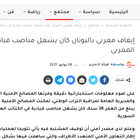
الرئيسية
سياسة
مجتمع
رياضة
فن
الصفحة الرئيسية
مجتمع
إيقاف مغربي باليونان كان يشغل مناصب قيادية في تنظ
إيقاف مغربي باليونان كان يشغل مناصب قيا
المغربي
بواسطة
هيئة التحرير
في
28 يوليو, 2021
شارك
على ضوء معلومات استخباراتية دقيقة وفرتها المصالح الأمنية ال
والمديرية العامة لمراقبة التراب الوطني، تمكنت المصالح الأمنية
يبلغ من العمر 28 سنة، كان يشغل مناصب قيادية في الك
السورية.
وعلم لدى مصدر أمني أن توقيف المشتبه فيه يأتي تتويجا لعمليات
إطار التعاون الأمني المتعدد الأطراف، والتي ساهمت فيها بشكل ف