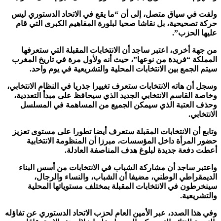
ولفت في سياق متصل، إلى أن “ما يقع في الاتحاد الدستوري ليس
حركة تصحيحية، بل نقاشا صحيا لبلورة المفاهيم الكبرى التي قام
عليها الحزب”.
من جهة أخرى، اعتبر ساجد أن الانتخابات المقبلة التي ستعرفها
المملكة “فريدة من نوعها”، حيث أنه ولأول مرة في تاريخ المغرب
سيتم الجمع بين الانتخابات المحلية والتشريعية في يوم واحد.
وسجل أن هاته الانتخابات ستعرف تغييرا جذريا في النظام الانتخابي،
وخاصة القاسم الانتخابي الجديد الذي سيحافظ على مبدأ التعددية،
وحذف العتبة الذي سيمكن الجميع من المساهمة في المسلسل
الانتخابي.
وتابع أن الانتخابات المقبلة ستعرف أيضا تطورا على مستوى تعزيز
حضور المرأة داخل المؤسسات، مبرزا أن المنظومة الانتخابية
أعطت دفعة جديدة لبلوغ هدف المناصفة العادلة.
واعتبر ساجد أن مشاركة الشباب في الانتخابات من أسس البناء
الديمقراطي الوطني، مضيفا أن الشباب، والنساء والرجال،
سينخرطون في الانتخابات المقبلة بمختلف مستوياتها المحلية
والتشريعية.
وفي هذا الصدد، عبر الأمين العام لحزب الاتحاد الدستوري عن تفاؤله