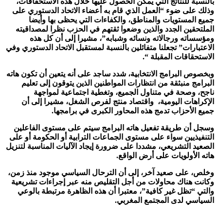
بالنسبة للنتائج التي يمكن الحصول عليها خلال هذه الاستحقاقات،
وذلك على ضوء “العمل الذي قام به أعضاء الاتحاد الدستوري على
جميع المستويات والمناطق، والكفاءات التي يحظى بها وأيضا
الملتحقين الجدد والذين وضعوا ثقتهم في الحزب نظرا لمصداقيته
ومؤسساته ورجالاته ونسائه وشبابه”، مشيرا إلى أن كل هذه
الاعتبارات” تجعلنا متفائلين بالنسبة لمستقبل الاتحاد الدستوري وفي
الاستحقاقات المقبلة “.
وبخصوص البرامج الانتخابية، شدد ساجد على أنه يتعين أن تكون هاته
البرامج منبثقة من انتظارات المواطنين الذين يتوقون إلى تعليم
ناجح، وصحة في متناول الجميع، وتغطية اجتماعية لمواجهة
الإكراهات اليومية، واقتصاد منتج لفرص الشغل، مشيرا إلى أن
جميع الأحزاب تدمج هذه المحاور الكبرى في برامجها.
وسجل أن طريقة تفعيل هاته البرامج سيتم على مستوى الفاعلين
التنفيذيين سواء على مستوى الجماعات الترابية أو الحكومة أو على
الصعيد التشريعي، مشددا على ضرورة إيجاد الآليات المناسبة لتنزيل
هاته الأولويات على أرض الواقع.
وخلص، على صعيد آخر، إلى أن الترحال السياسي موجود منذ زمن،
وكانت هناك محاولات من أجل التقليص منه عبر إجراءات تشريعية
والتي “تظل غير كافية”، معتبرا أن هذه الظاهرة مرتبطة بالوعي
السياسي لدى المجتمع المغربي.