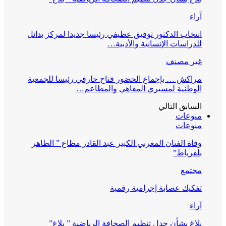
آراء
انتخاب الدكتور توفيق عطيفي رئيسا جديدا لمركز بدائل
للدراسات الإنسانية والأدبية…
غير مصنف
مراكش … بإجماع الحضور فتاح حارفي رئيسا للجمعية
الوطنية لمسيري المقاهي والمطاعم…
السابق
التالي
منوعات
منوعات
وفاة الفنان المغربي الكبير عبد القادر مطاع ” الطاهر
بلفرياط”
مجتمع
تفكيك عصابة إجرامية رقمية
آراء
بلاغ بشأن جدل تنظيم الصحافة الرياضية ” بلاغ”