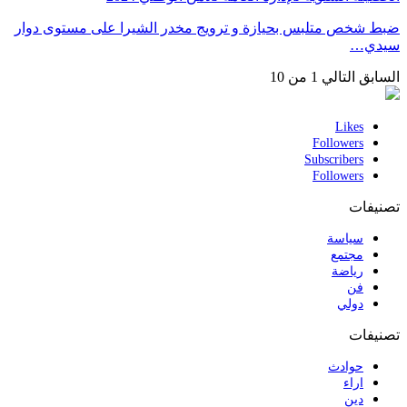
ضبط شخص متلبس بحيازة و ترويج مخدر الشيرا على مستوى دوار
سيدي…
السابق
التالي
1 من 10
Likes
Followers
Subscribers
Followers
تصنيفات
سياسة
مجتمع
رياضة
فن
دولي
تصنيفات
حوادث
اراء
دين