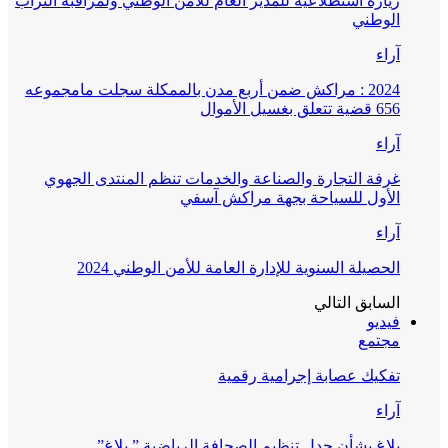
زيارة استطلاعية للمدير العام للأمن الوطني ولمراقبة التراب
الوطني
آراء
2024 : مراكش ضمن أربع مدن بالممكلة سجلت مامجموعه
656 قضية تتعلق بغسيل الأموال
آراء
غرفة التجارة والصناعة والخدمات تنظم المنتدى الجهوي
الأول للسياحة بجهة مراكش آسفي
آراء
الحصيلة السنوية للإدارة العامة للأمن الوطني 2024
السابق
التالي
فيديو
مجتمع
تفكيك عصابة إجرامية رقمية
آراء
بلاغ بشأن جدل تنظيم الصحافة الرياضية ” بلاغ”