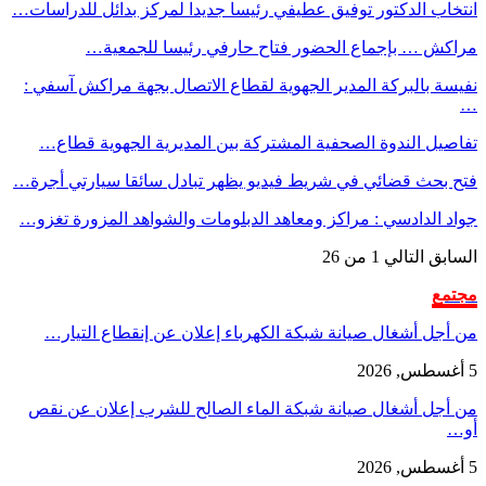
انتخاب الدكتور توفيق عطيفي رئيسا جديدا لمركز بدائل للدراسات…
مراكش … بإجماع الحضور فتاح حارفي رئيسا للجمعية…
نفيسة بالبركة المدير الجهوية لقطاع الاتصال بجهة مراكش آسفي :
…
تفاصيل الندوة الصحفية المشتركة بين المديرية الجهوية قطاع…
فتح بحث قضائي في شريط فيديو يظهر تبادل سائقا سيارتي أجرة…
جواد الدادسي : مراكز ومعاهد الدبلومات والشواهد المزورة تغزو…
السابق
التالي
1 من 26
مجتمع
من أجل أشغال صيانة شبكة الكهرباء إعلان عن إنقطاع التيار…
5 أغسطس, 2026
من أجل أشغال صيانة شبكة الماء الصالح للشرب إعلان عن نقص
أو…
5 أغسطس, 2026