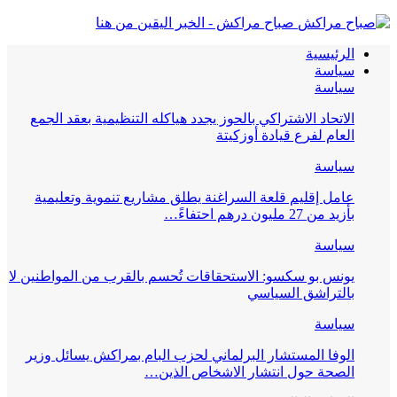
صباح مراكش - الخبر اليقين من هنا
الرئيسية
سياسة
سياسة
الاتحاد الاشتراكي بالحوز يجدد هياكله التنظيمية بعقد الجمع
العام لفرع قيادة أوزكيتة
سياسة
عامل إقليم قلعة السراغنة يطلق مشاريع تنموية وتعليمية
بأزيد من 27 مليون درهم احتفاءً…
سياسة
يونس بو سكسو: الاستحقاقات تُحسم بالقرب من المواطنين لا
بالتراشق السياسي
سياسة
الوفا المستشار البرلماني لحزب البام بمراكش يسائل وزير
الصحة حول انتشار الاشخاص الذين…