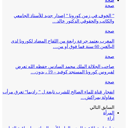
صحة
صحة
” الخوف في زمن كورونا ” إصدار جديد للأستاذ الجامعي
والكاتب والحقوقي الدكتور خالد…
صحة
المغرب يعتمد جرعة رابعة من اللقاح المضاد لكورونا لدى
البالغين 60 سنة فما فوق أو من…
صحة
صاحب الجلالة الملك محمد السادس حفظه الله تعرض
لفيروس كورونا المستجد كوفيد – 19 ، بدون…
صحة
انفجار قناة للماء الصالح للشرب تابعة ل ” راديما” تغرق مرأب
مقاولة بمراكش…
السابق
التالي
المرأة
آراء