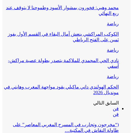
محمد وهبي: فخورون بمشوار الأسود وطموحنا لا يتوقف عند
ربع النهائي
رياضة
الكوكب المراكشي ينعش آمال البقاء في القسم الأول بفوز
ثمين على الفتح الرباطي
رياضة
نادي الحي المحمدي للملاكمة يتصدر بطولة عصبة مراكش-
آسفي
رياضة
الحكم الهولندي داني ماكيلي يقود مواجهة المغرب وهايتي في
مونديال 2026
السابق
التالي
فن
فن
(“مخرجون وتجارب في المسرح المغربي المعاصر” على
طاولة النقاش في المكتبة…