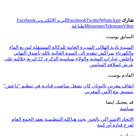
شارك
WhatsApp
Twitter
Facebook
البريد الإلكتروني
Facebook
Viber
Telegram
Messenger
طباعة
السابق بوست
السيدة نادية الهلالي المديرة العامة للوكالة المستقلة لتوزيع الماء
والكهرباء بمراكش تتقدم إلى السدة العالية بالله بأصدق التهاني
وأخلص عبارات المحبة والولاء بمناسبة الذكرى 22 لتربع جلالته على
عرش اسلافه الميامين
القادم بوست
إيقاف مغربي باليونان كان يشغل مناصب قيادية في تنظيم “داعش”
بتنسيق مع الأمن المغربي
قد يعجبك ايضا
سياسة
الاتحاد الاشتراكي بالحوز يجدد هياكله التنظيمية بعقد الجمع العام
لفرع قيادة أوزكيتة
سياسة