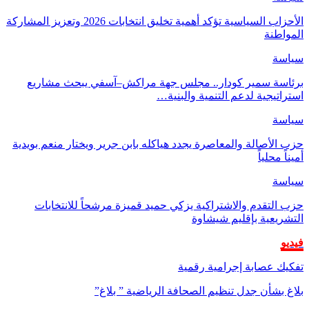
الأحزاب السياسية تؤكد أهمية تخليق انتخابات 2026 وتعزيز المشاركة
المواطنة
سياسة
برئاسة سمير كودار.. مجلس جهة مراكش–آسفي يبحث مشاريع
استراتيجية لدعم التنمية والبنية…
سياسة
حزب الأصالة والمعاصرة يجدد هياكله بابن جرير ويختار منعم بويدية
أميناً محلياً
سياسة
حزب التقدم والاشتراكية يزكي حميد قميزة مرشحاً للانتخابات
التشريعية بإقليم شيشاوة
فيديو
تفكيك عصابة إجرامية رقمية
بلاغ بشأن جدل تنظيم الصحافة الرياضية ” بلاغ”