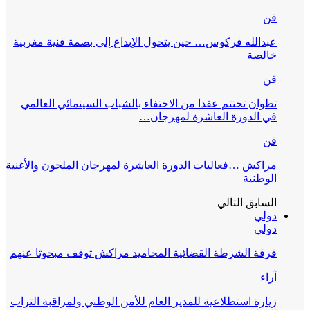
فن
عبدالله فركوس… حين يتحول الإبداع إلى بصمة فنية مغربية
خالصة
فن
تطوان تختتم عقدا من الاحتفاء بالشباب السينمائي العالمي
في الدورة العاشرة لمهرجان…
فن
مراكش …فعاليات الدورة العاشرة لمهرجان الملحون والأغنية
الوطنية
السابق
التالي
دولي
دولي
فرقة الشرطة القضائية المحاميد مراكش توقف مبحوثا عنهم
آراء
زيارة استطلاعية للمدير العام للأمن الوطني ولمراقبة التراب