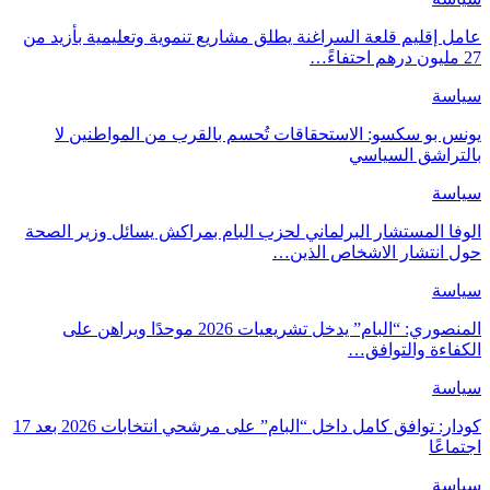
عامل إقليم قلعة السراغنة يطلق مشاريع تنموية وتعليمية بأزيد من
27 مليون درهم احتفاءً…
سياسة
يونس بو سكسو: الاستحقاقات تُحسم بالقرب من المواطنين لا
بالتراشق السياسي
سياسة
الوفا المستشار البرلماني لحزب البام بمراكش يسائل وزير الصحة
حول انتشار الاشخاص الذين…
سياسة
المنصوري: “البام” يدخل تشريعيات 2026 موحدًا ويراهن على
الكفاءة والتوافق…
سياسة
كودار: توافق كامل داخل “البام” على مرشحي انتخابات 2026 بعد 17
اجتماعًا
سياسة