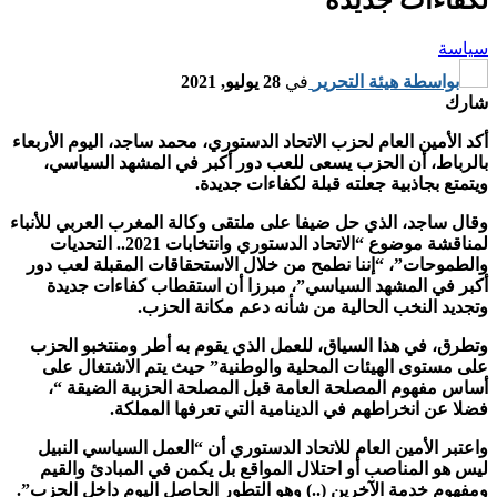
سياسة
بواسطة
هيئة التحرير
في
28 يوليو, 2021
شارك
أكد الأمین العام لحزب الاتحاد الدستوري، محمد ساجد، اليوم الأربعاء
بالرباط، أن الحزب يسعى للعب دور أكبر في المشهد السياسي،
ويتمتع بجاذبية جعلته قبلة لكفاءات جديدة.
وقال ساجد، الذي حل ضیفا على ملتقى وكالة المغرب العربي للأنباء
لمناقشة موضوع “الاتحاد الدستوري وانتخابات 2021.. التحديات
والطموحات”، “إننا نطمح من خلال الاستحقاقات المقبلة لعب دور
أكبر في المشهد السياسي”، مبرزا أن استقطاب كفاءات جديدة
وتجديد النخب الحالية من شأنه دعم مكانة الحزب.
وتطرق، في هذا السياق، للعمل الذي يقوم به أطر ومنتخبو الحزب
على مستوى الهيئات المحلية والوطنية” حيث يتم الاشتغال على
أساس مفهوم المصلحة العامة قبل المصلحة الحزبية الضيقة “،
فضلا عن انخراطهم في الدينامية التي تعرفها المملكة.
واعتبر الأمين العام للاتحاد الدستوري أن “العمل السياسي النبيل
ليس هو المناصب أو احتلال المواقع بل يكمن في المبادئ والقيم
ومفهوم خدمة الآخرين (..) وهو التطور الحاصل اليوم داخل الحزب”.