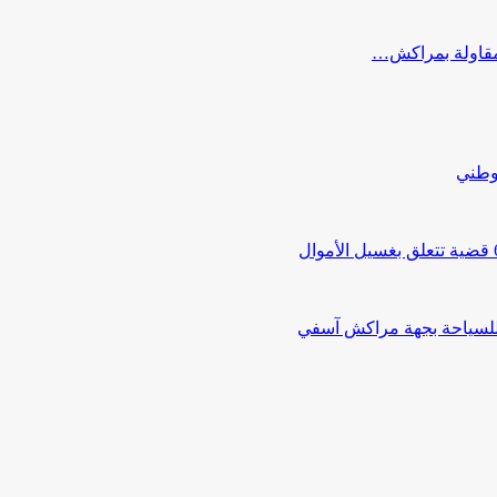
ب مقاولة بمراكش…
لوطني
 للسياحة بجهة مراكش آسفي