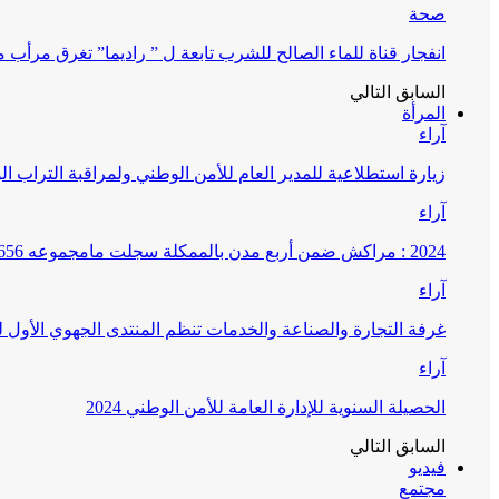
صحة
انفجار قناة للماء الصالح للشرب تابعة ل ” راديما” تغرق مرأ
السابق
التالي
المرأة
آراء
زيارة استطلاعية للمدير العام للأمن الوطني ولمراقبة التراب ا
آراء
2024 : مراكش ضمن أربع مدن بالممكلة سجلت مامجموعه 656 قضية تتعلق بغسيل الأموال
آراء
غرفة التجارة والصناعة والخدمات تنظم المنتدى الجهوي الأول
آراء
الحصيلة السنوية للإدارة العامة للأمن الوطني 2024
السابق
التالي
فيديو
مجتمع