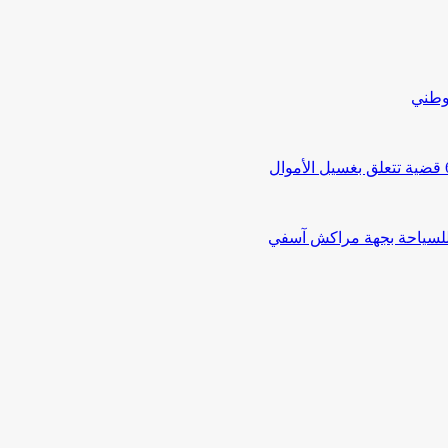
لوطني
 للسياحة بجهة مراكش آسفي