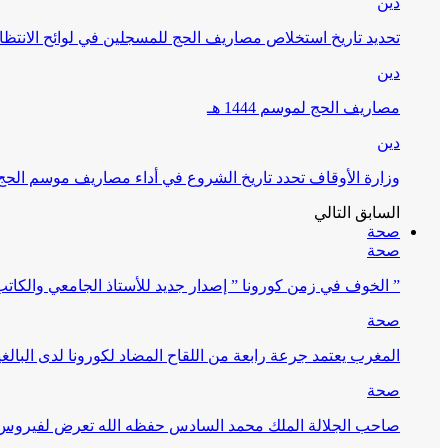
دين
تحديد تاريخ استخلاص مصاريف الحج للمسجلين في لوائح الانتظار (
دين
مصاريف الحج لموسم 1444 هـ
دين
وزارة الأوقاف تحدد تاريخ الشروع في أداء مصاريف موسم الحج لـ 4
السابق
التالي
صحة
صحة
” الخوف في زمن كورونا ” إصدار جديد للأستاذ الجامعي والكات
صحة
المغرب يعتمد جرعة رابعة من اللقاح المضاد لكورونا لدى البالغين 60 سنة فما فوق أو 
صحة
صاحب الجلالة الملك محمد السادس حفظه الله تعرض لفيروس كورونا ا