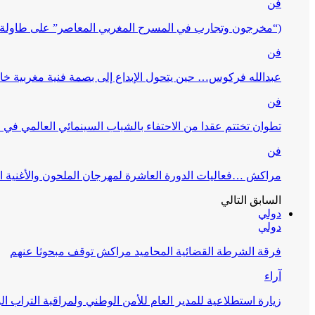
فن
(“مخرجون وتجارب في المسرح المغربي المعاصر” على طاولة 
فن
عبدالله فركوس… حين يتحول الإبداع إلى بصمة فنية مغربية خا
فن
تطوان تختتم عقدا من الاحتفاء بالشباب السينمائي العالمي في
فن
مراكش …فعاليات الدورة العاشرة لمهرجان الملحون والأغنية ا
السابق
التالي
دولي
دولي
فرقة الشرطة القضائية المحاميد مراكش توقف مبحوثا عنهم
آراء
زيارة استطلاعية للمدير العام للأمن الوطني ولمراقبة التراب ا