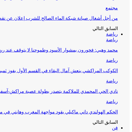
مجتمع
من أجل أشغال صيانة شبكة الماء الصالح للشرب إعلان عن نقص 
السابق
التالي
رياضة
رياضة
محمد وهبي: فخورون بمشوار الأسود وطموحنا لا يتوقف عند ربع 
رياضة
الكوكب المراكشي ينعش آمال البقاء في القسم الأول بفوز ثمين
رياضة
نادي الحي المحمدي للملاكمة يتصدر بطولة عصبة مراكش-آسف
رياضة
الحكم الهولندي داني ماكيلي يقود مواجهة المغرب وهايتي في مونديا
السابق
التالي
فن