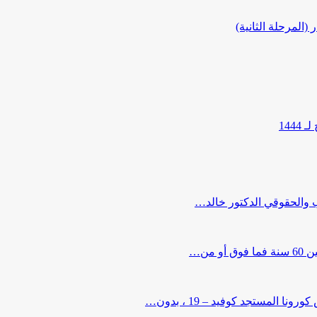
المرحلة الثانية)
144
ب والحقوقي الدكتور خالد…
من…
لمستجد كوفيد – 19 ، بدون…