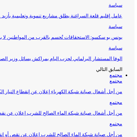
سياسة
عامل إقليم قلعة السراغنة يطلق مشاريع تنموية وتعليمية بأزيد من 27 مليون درهم احتف
سياسة
يونس بو سكسو: الاستحقاقات تُحسم بالقرب من المواطنين لا ب
سياسة
الوفا المستشار البرلماني لحزب البام بمراكش يسائل وزير ال
السابق
التالي
مجتمع
مجتمع
من أجل أشغال صيانة شبكة الكهرباء إعلان عن إنقطاع التيار الك
مجتمع
من أجل أشغال صيانة شبكة الماء الصالح للشرب إعلان عن نقص 
مجتمع
من أجل صيانة شبكة الماء الصالح للشرب إعلان عن نقص أو انق