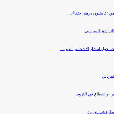
اءً…
التراشق السياسي
صحة حول انتشار الاشخاص الذين…
هربائي
أو إنقطاع في التزويد
طاع في التزويد