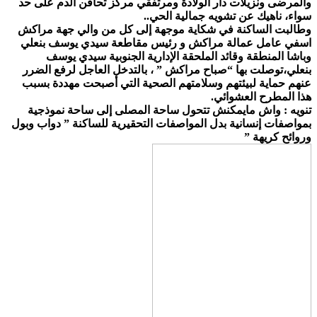
والمرضى ونزيلات دار الولادة ومرتفقي مركز تحاقن الدم على حد
سواء، ناهيك عن تشويه جمالية الحي..
وطالبت الساكنة في شكاية موجهة إلى كل من والي جهة مراكش
اسفي عامل عمالة مراكش و رئيس مقاطعة سيدي يوسف بنعلي
وباشا المنطقة وقائد الملحقة الإدارية الجنوبية سيدي يوسف
بنعلي،توصلت بها “صباح مراكش ” ، بالتدخل العاجل لرفع الضرر
عنهم حماية لبيئتهم وسلامتهم الصحية التي أصبحت مهددة بسبب
هذا المطرح العشوائي.
تنويه : واش مايمكنش تتحول ساحة المصلى إلى ساحة نموذجية
بمواصفات إنسانية بدل المواصفات التحقيرية للساكنة ” دواب وبول
وروائح كريهة ”