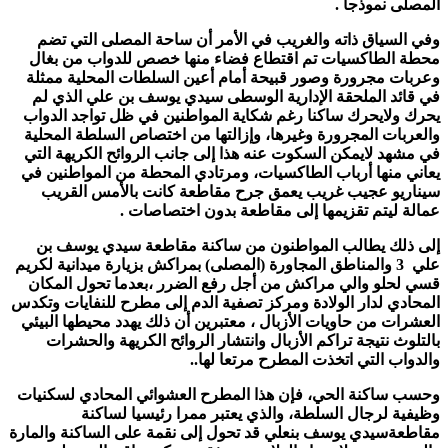
المصلى نموذجا .
وفي السياق ذاته والغريب في الأمر أن ساحة المصلى التي تضم
محطة الطاكسيات تم اقتطاع فضاء منها خصص للدواب من بغال
وعربات مجرورة وصور قبيحة أمام أعين السلطات المحلية ممثلة
في قائد الملحقة الإدارية الوسطى سيدي يوسف بن علي الذي لم
يحرك ولايحرك ساكنا رغم شكاية المواطنين في ظل تواجد الدواب
والعربات المجرورة وغيرها، وإزالتها من اختصاص السلطة المحلية
في مشهد لايمكن السكوت عنه هذا إلى جانب الروائح الكريهة التي
يعاني منها أرباب الطاكسيات، ومرتادي المحطة من المواطنين في
سيناريو عجيب غريب يعمق جرح مقاطعة كانت بالأمس القريب
عمالة ليتم تقزيمها إلى مقاطعة بدون اختصاصات .
إلى ذلك يطالب المواطنون من ساكنة مقاطعة سيدي يوسف بن
علي 3 والمناطق المجاورة (المصلى) بمراكش بزيارة ميدانية لكريم
قسي لحلو والي مراكش من أجل رفع الضرر ،بعدما تحول المكان
المحادي لدار الولادة ومركز تصفية الدم إلى مطرح للنفايات وتكدس
العشرات من حاويات الأزبال ، معتبرين أن ذلك يهدد محيطها البيئي
بالتلوث نتيجة تراكم الأزبال وانتشار الروائح الكريهة والحشرات
والدواب التي اتخذت المطرح مرتعا لها..
وحسب ساكنة الحي، فإن هذا المطرح العشوائي المحادي لسكنيات
وظيفية لرجال السلطة، والذي يعتبر ممرا رئيسيا لساكنة
مقاطعةسيدي يوسف بنعلي قد تحول إلى نقمة على الساكنة والمارة