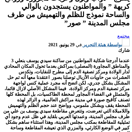
كريهة ” والمواطنون يستجدون بالوالي
والساحة نموذج للظلم والتهميش من طرف
مجلس المدينة ” صور”
مجتمع
بواسطة
هيئة التحرير
في
29 يونيو, 2021
شارك
عندما أدرجنا شكاية المواطنين من ساكنة سيدي يوسف بنعلي 3
والمناطق المجاورة (المصلى) بمراكش بعدما تحول المكان المحادي
لدار الولادة ومركز تصفية الدم إلى مطرح للنفايات، وتكدس
العشرات من حاويات الأزبال توصلنا بصور اعتقدنا معها أنه تم حل
المشكل بشكل جدري، لكن اتضح أنه مجرد عملية كنس لواجهة
مركز تصفية الدم ومركز الولادة، فيما المشكل الأصلي لازال قائما،
والمتمثل في الفضاء المجاور لمحطة الطاكسيات، بل المحطة كلها
تصنف كأقبح صورة في مدينة مراكش العالمية، و الزائر لهذه
المحطة يقف وبشكل ملموس، وواضح عند حجم الظلم والتهميش
واللامبلاة التي تعرضت، وتتعرض مقاطعة سيدي يوسف بن علي من
طرف مجلس المدينة، وعمدتها العربي بلقايد في ظل عدم وجود أي
تمثيلية للمقاطعة بمكتب مجلس المدينة، وهذا استثناء ساهم بشكل
كبير في الوضع الكارثي، والمزري الذي تعيشه المقاطعة وساحة