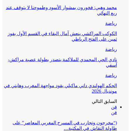
محمد وهبي: فخورون بمشوار الأسود وطموحنا لا يتوقف عند
ربع النهائي
رياضة
الكوكب المراكشي ينعش آمال البقاء في القسم الأول بفوز
ثمين على الفتح الرباطي
رياضة
نادي الحي المحمدي للملاكمة يتصدر بطولة عصبة مراكش-
آسفي
رياضة
الحكم الهولندي داني ماكيلي يقود مواجهة المغرب وهايتي في
مونديال 2026
السابق
التالي
فن
فن
(“مخرجون وتجارب في المسرح المغربي المعاصر” على
طاولة النقاش في المكتبة…