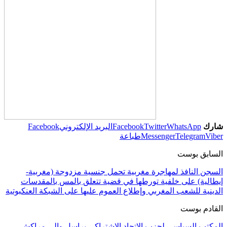
شارك
WhatsApp
Twitter
Facebook
البريد الإلكتروني
Facebook
Viber
Telegram
Messenger
طباعة
السابق بوست
السجن النافذ لمهاجرة مغربية تحمل جنسية مزدوجة (مغربية-
إيطالية) على خلفية تورطها في قضية تتعلق بالمس بالمقدسات
الدينية للشعب المغربي وإطلاع العموم عليها على الشبكة العنكبوتية
القادم بوست
المكتب السياسي لحزب الاتحاد الاشتراكي يراسل والي مراكش