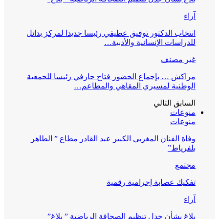
آراء
انتخاب الدكتور توفيق عطيفي رئيسا جديدا لمركز بدائل
للدراسات الإنسانية والأدبية…
غير مصنف
مراكش … بإجماع الحضور فتاح حارفي رئيسا للجمعية
الوطنية لمسيري المقاهي والمطاعم…
السابق
التالي
منوعات
منوعات
وفاة الفنان المغربي الكبير عبد القادر مطاع ” الطاهر
بلفرياط”
مجتمع
تفكيك عصابة إجرامية رقمية
آراء
بلاغ بشأن جدل تنظيم الصحافة الرياضية ” بلاغ”