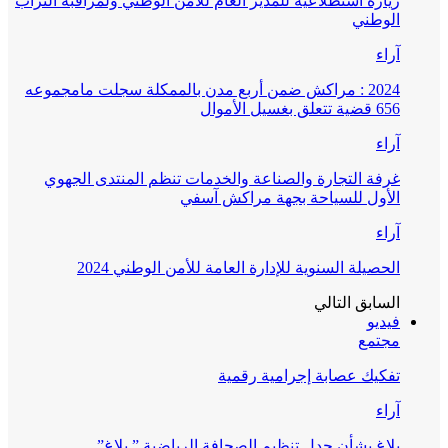
زيارة استطلاعية للمدير العام للأمن الوطني ولمراقبة التراب
الوطني
آراء
2024 : مراكش ضمن أربع مدن بالممكلة سجلت مامجموعه
656 قضية تتعلق بغسيل الأموال
آراء
غرفة التجارة والصناعة والخدمات تنظم المنتدى الجهوي
الأول للسياحة بجهة مراكش آسفي
آراء
الحصيلة السنوية للإدارة العامة للأمن الوطني 2024
السابق
التالي
فيديو
مجتمع
تفكيك عصابة إجرامية رقمية
آراء
بلاغ بشأن جدل تنظيم الصحافة الرياضية ” بلاغ”