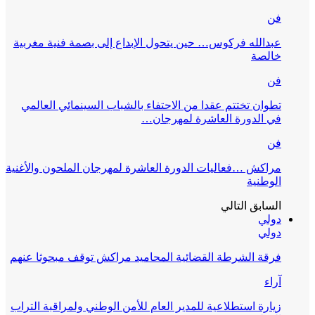
فن
عبدالله فركوس… حين يتحول الإبداع إلى بصمة فنية مغربية
خالصة
فن
تطوان تختتم عقدا من الاحتفاء بالشباب السينمائي العالمي
في الدورة العاشرة لمهرجان…
فن
مراكش …فعاليات الدورة العاشرة لمهرجان الملحون والأغنية
الوطنية
السابق
التالي
دولي
دولي
فرقة الشرطة القضائية المحاميد مراكش توقف مبحوثا عنهم
آراء
زيارة استطلاعية للمدير العام للأمن الوطني ولمراقبة التراب