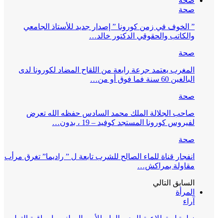
صحة
صحة
” الخوف في زمن كورونا ” إصدار جديد للأستاذ الجامعي
والكاتب والحقوقي الدكتور خالد…
صحة
المغرب يعتمد جرعة رابعة من اللقاح المضاد لكورونا لدى
البالغين 60 سنة فما فوق أو من…
صحة
صاحب الجلالة الملك محمد السادس حفظه الله تعرض
لفيروس كورونا المستجد كوفيد – 19 ، بدون…
صحة
انفجار قناة للماء الصالح للشرب تابعة ل ” راديما” تغرق مرأب
مقاولة بمراكش…
السابق
التالي
المرأة
آراء