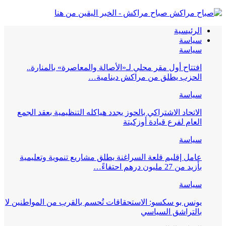
صباح مراكش - الخبر اليقين من هنا
الرئيسية
سياسة
سياسة
افتتاح أول مقر محلي لـ«الأصالة والمعاصرة» بالمنارة..
الحزب يطلق من مراكش دينامية…
سياسة
الاتحاد الاشتراكي بالحوز يجدد هياكله التنظيمية بعقد الجمع
العام لفرع قيادة أوزكيتة
سياسة
عامل إقليم قلعة السراغنة يطلق مشاريع تنموية وتعليمية
بأزيد من 27 مليون درهم احتفاءً…
سياسة
يونس بو سكسو: الاستحقاقات تُحسم بالقرب من المواطنين لا
بالتراشق السياسي