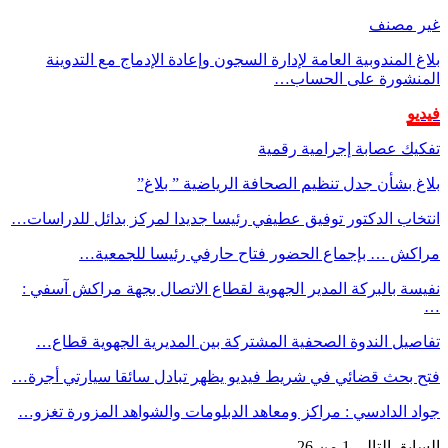
غير مصنف
بلاغ المندوبية العامة لإدارة السجون وإعادة الإدماج مع التدوينة
المنشورة على الحساب…
فيديو
تفكيك عصابة إجرامية رقمية
بلاغ بشأن جدل تنظيم الصحافة الرياضية ” بلاغ”
انتخاب الدكتور توفيق عطيفي رئيسا جديدا لمركز بدائل للدراسات…
مراكش … بإجماع الحضور فتاح حارفي رئيسا للجمعية…
نفيسة بالبركة المدير الجهوية لقطاع الاتصال بجهة مراكش آسفي :
…
تفاصيل الندوة الصحفية المشتركة بين المديرية الجهوية قطاع…
فتح بحث قضائي في شريط فيديو يظهر تبادل سائقا سيارتي أجرة…
جواد الدادسي : مراكز ومعاهد الدبلومات والشواهد المزورة تغزو…
السابق
التالي
1 من 26