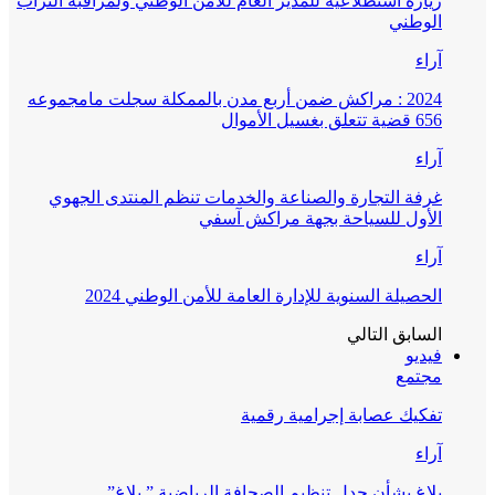
زيارة استطلاعية للمدير العام للأمن الوطني ولمراقبة التراب
الوطني
آراء
2024 : مراكش ضمن أربع مدن بالممكلة سجلت مامجموعه
656 قضية تتعلق بغسيل الأموال
آراء
غرفة التجارة والصناعة والخدمات تنظم المنتدى الجهوي
الأول للسياحة بجهة مراكش آسفي
آراء
الحصيلة السنوية للإدارة العامة للأمن الوطني 2024
السابق
التالي
فيديو
مجتمع
تفكيك عصابة إجرامية رقمية
آراء
بلاغ بشأن جدل تنظيم الصحافة الرياضية ” بلاغ”