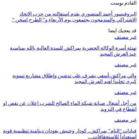
القادم بوست
البروفيسور أحمد المنصوري يقدم استقالته من حزب الاتحاد
الاشتراكي والمندمجون يجتمعون يوم الأربعاء و” الطرح اسخن “
قد يعجبك ايضا
غير مصنف
تهنئة أسرة الوكالة الحضرية بمراكش للسدة العالية بالله بمناسبة
عيد العرش المجيد
غير مصنف
والي مراكش-آسفي يشرف على تدشين وإطلاق مشاريع تنموية
كبرى تخليداً لعيد العرش المجيد
غير مصنف
من أجل أشغال صيانة شبكة الماء الصالح للشرب إعلان عن نقص او
انقطاع في التزويد
غير مصنف
قيادات “البام” بمراكش.. كودار وحنيش يقودان دينامية تنظيمية قوية
استعداداً للاستحقاقات…