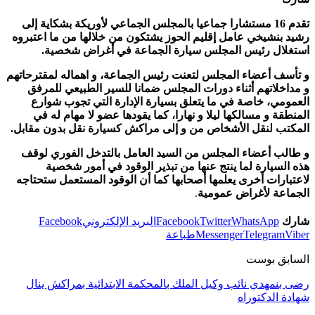
تقدم 16 مستشارا جماعيا بالمجلس الجماعي لأوريكة بشكاية إلى
رشيد بنشيخي عامل إقليم الحوز يشتكون من خلالها من ما اعتبروه
استغلال رئيس المجلس سيارة الجماعة في أغراض شخصية.
و تأسف أعضاء المجلس لتعنت رئيس الجماعة، و اهماله لمقترحاتهم
و مداخلاتهم أثناء دورات المجلس ضمانا للسير الطبيعي للمرفق
العمومي، خاصة في ما يتعلق بسيارة الإدارة التي تجوب شوارع
المنطقة و مسالكها ليلا و نهارا، كما يقودها عضو لا مهام له في
المكتب لنقل الأشخاص من و إلى مراكش كسيارة نقل بدون مقابل.
و طالب أعضاء المجلس من السيد العامل بالتدخل الفوري لوقف
هذه السيارة لما ينتج عنها من تبذير الوقود في أمور شخصية
لاعتبارات أخرى يعلمها أصحابها كما أن الوقود المستعمل ستحتاجه
الجماعة لأغراض عمومية
.
شارك
WhatsApp
Twitter
Facebook
البريد الإلكتروني
Facebook
Viber
Telegram
Messenger
طباعة
السابق بوست
رضى بنمهدي نائب وكيل الملك بالمحكمة الابتدائية بمراكش ينال
شهادة الدكتوراه