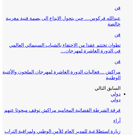
فن
عبدالله فركوس… حين يتحول الإبداع إلى بصمة فنية مغربية
خالصة
فن
تطوان تختتم عقدا من الاحتفاء بالشباب السينمائي العالمي
في الدورة العاشرة لمهرجان…
فن
مراكش …فعاليات الدورة العاشرة لمهرجان الملحون والأغنية
الوطنية
السابق
التالي
دولي
دولي
فرقة الشرطة القضائية المحاميد مراكش توقف مبحوثا عنهم
آراء
زيارة استطلاعية للمدير العام للأمن الوطني ولمراقبة التراب