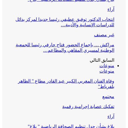
آراء
انتخاب الدكتور توفيق عطيفي رئيسا جديدا لمركز بدائل
للدراسات الإنسانية والأدبية…
غير مصنف
مراكش … بإجماع الحضور فتاح حارفي رئيسا للجمعية
الوطنية لمسيري المقاهي والمطاعم…
السابق
التالي
منوعات
منوعات
وفاة الفنان المغربي الكبير عبد القادر مطاع ” الطاهر
بلفرياط”
مجتمع
تفكيك عصابة إجرامية رقمية
آراء
بلاغ بشأن جدل تنظيم الصحافة الرياضية ” بلاغ”