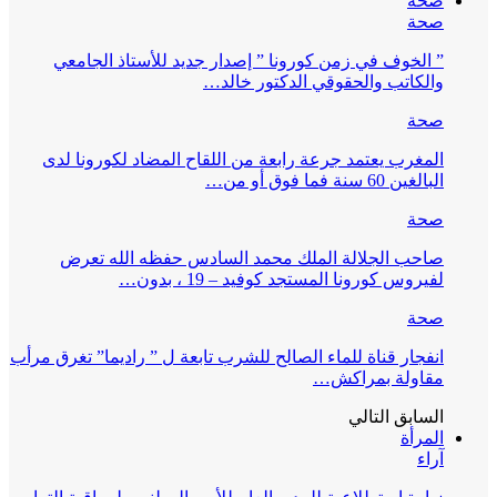
صحة
صحة
” الخوف في زمن كورونا ” إصدار جديد للأستاذ الجامعي
والكاتب والحقوقي الدكتور خالد…
صحة
المغرب يعتمد جرعة رابعة من اللقاح المضاد لكورونا لدى
البالغين 60 سنة فما فوق أو من…
صحة
صاحب الجلالة الملك محمد السادس حفظه الله تعرض
لفيروس كورونا المستجد كوفيد – 19 ، بدون…
صحة
انفجار قناة للماء الصالح للشرب تابعة ل ” راديما” تغرق مرأب
مقاولة بمراكش…
السابق
التالي
المرأة
آراء