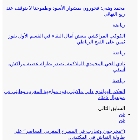
محمد وهبي: فخورون بمشوار الأسود وطموحنا لا يتوقف عند
ربع النهائي
رياضة
الكوكب المراكشي ينعش آمال البقاء في القسم الأول بفوز
ثمين على الفتح الرباطي
رياضة
نادي الحي المحمدي للملاكمة يتصدر بطولة عصبة مراكش-
آسفي
رياضة
الحكم الهولندي داني ماكيلي يقود مواجهة المغرب وهايتي في
مونديال 2026
السابق
التالي
فن
فن
(“مخرجون وتجارب في المسرح المغربي المعاصر” على
طاولة النقاش في المكتبة…