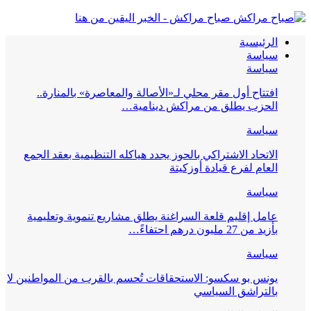
صباح مراكش - الخبر اليقين من هنا
الرئيسية
سياسة
سياسة
افتتاح أول مقر محلي لـ«الأصالة والمعاصرة» بالمنارة..
الحزب يطلق من مراكش دينامية…
سياسة
الاتحاد الاشتراكي بالحوز يجدد هياكله التنظيمية بعقد الجمع
العام لفرع قيادة أوزكيتة
سياسة
عامل إقليم قلعة السراغنة يطلق مشاريع تنموية وتعليمية
بأزيد من 27 مليون درهم احتفاءً…
سياسة
يونس بو سكسو: الاستحقاقات تُحسم بالقرب من المواطنين لا
بالتراشق السياسي