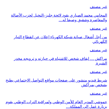
غير مصنف
المحامي محمد الصباري يقود لائحة جليز–النخيل لحزب الأصالة
والمعاصرة وشقيق وصيفا له…
غير مصنف
من أجل أشغال صيانة شبكة الكهرباء إعلان عن انقطاع التيار
الكهربائي
غير مصنف
مراكش … إيقاف شخص للاشتباه في حيازته و ترويجه مخدر
الشيرة
غير مصنف
شريط فيديو منشور على صفحات مواقع التواصل الاجتماعي يطيح
بشخص بمراكش
غير مصنف
حموشي المدير العام للأمن الوطني ولمراقبة التراب الوطني يقوم
بزيارة عمل إلى المملكة…