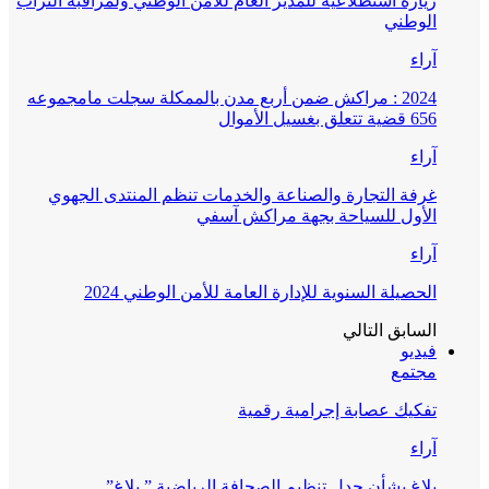
زيارة استطلاعية للمدير العام للأمن الوطني ولمراقبة التراب
الوطني
آراء
2024 : مراكش ضمن أربع مدن بالممكلة سجلت مامجموعه
656 قضية تتعلق بغسيل الأموال
آراء
غرفة التجارة والصناعة والخدمات تنظم المنتدى الجهوي
الأول للسياحة بجهة مراكش آسفي
آراء
الحصيلة السنوية للإدارة العامة للأمن الوطني 2024
السابق
التالي
فيديو
مجتمع
تفكيك عصابة إجرامية رقمية
آراء
بلاغ بشأن جدل تنظيم الصحافة الرياضية ” بلاغ”