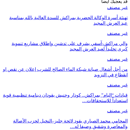
قد يعجبك ايضا
غير مصنف
تهنئة أسرة الوكالة الحضرية بمراكش للسدة العالية بالله بمناسبة
عيد العرش المجيد
غير مصنف
والي مراكش-آسفي يشرف على تدشين وإطلاق مشاريع تنموية
كبرى تخليداً لعيد العرش المجيد
غير مصنف
من أجل أشغال صيانة شبكة الماء الصالح للشرب إعلان عن نقص او
انقطاع في التزويد
غير مصنف
قيادات “البام” بمراكش.. كودار وحنيش يقودان دينامية تنظيمية قوية
استعداداً للاستحقاقات…
غير مصنف
المحامي محمد الصباري يقود لائحة جليز–النخيل لحزب الأصالة
والمعاصرة وشقيق وصيفا له…