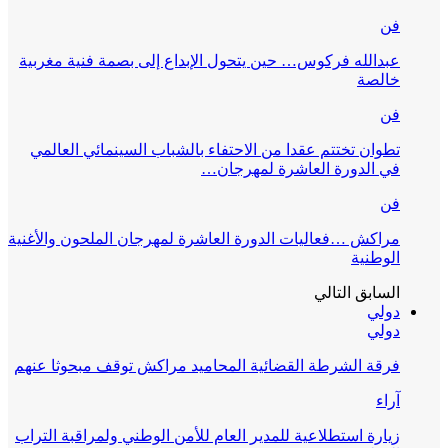
فن
عبدالله فركوس… حين يتحول الإبداع إلى بصمة فنية مغربية
خالصة
فن
تطوان تختتم عقدا من الاحتفاء بالشباب السينمائي العالمي
في الدورة العاشرة لمهرجان…
فن
مراكش …فعاليات الدورة العاشرة لمهرجان الملحون والأغنية
الوطنية
السابق
التالي
دولي
دولي
فرقة الشرطة القضائية المحاميد مراكش توقف مبحوثا عنهم
آراء
زيارة استطلاعية للمدير العام للأمن الوطني ولمراقبة التراب