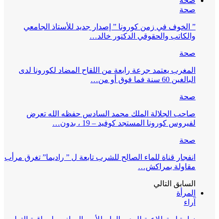
صحة
صحة
” الخوف في زمن كورونا ” إصدار جديد للأستاذ الجامعي
والكاتب والحقوقي الدكتور خالد…
صحة
المغرب يعتمد جرعة رابعة من اللقاح المضاد لكورونا لدى
البالغين 60 سنة فما فوق أو من…
صحة
صاحب الجلالة الملك محمد السادس حفظه الله تعرض
لفيروس كورونا المستجد كوفيد – 19 ، بدون…
صحة
انفجار قناة للماء الصالح للشرب تابعة ل ” راديما” تغرق مرأب
مقاولة بمراكش…
السابق
التالي
المرأة
آراء