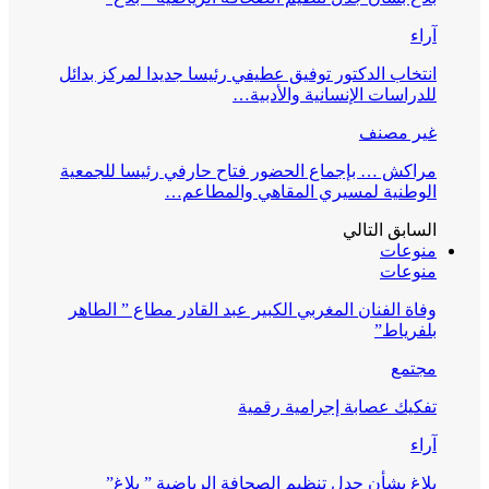
آراء
انتخاب الدكتور توفيق عطيفي رئيسا جديدا لمركز بدائل
للدراسات الإنسانية والأدبية…
غير مصنف
مراكش … بإجماع الحضور فتاح حارفي رئيسا للجمعية
الوطنية لمسيري المقاهي والمطاعم…
السابق
التالي
منوعات
منوعات
وفاة الفنان المغربي الكبير عبد القادر مطاع ” الطاهر
بلفرياط”
مجتمع
تفكيك عصابة إجرامية رقمية
آراء
بلاغ بشأن جدل تنظيم الصحافة الرياضية ” بلاغ”