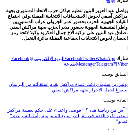
شارك
يواصل عبد العزيز البنين تنظيم هياكل حزب الاتحاد الدستوري بجهة
مراكش آسفي لخوض الاستحقاقات الانتخابية المقبلة،وفي اجتماع
القيادة الجهوية للحزب بحضور عمر الجزولي عراب الدستوريين
واطر المنسقية الجهوية بحضور مدير الحزب بجهة مراكش آسفي
،صادق عبد البنين على تزكية الاخ جمال العكرود وكيلا لائحة رمز
الحصان لخوض الانتخابات الجماعية المقبلة بدائرة النخيل
.
ا
شارك
WhatsApp
Twitter
Facebook
البريد الإلكتروني
Facebook
Viber
Telegram
Messenger
طباعة
السابق بوست
يونس بن سليمان نائب عمدة مراكش يقدم استقالته من البرلمان
ليتفرغ لحملة الاحرار بجهة مراكش اسفي
القادم بوست
” آش من رياضة هذه ؟ ” فوضى واعتداء على حكم بعصبة مراكش
آسفي لكرة القدم في مقابلة راسينغ المامومية وأمل السراغنة ”
فيديو”