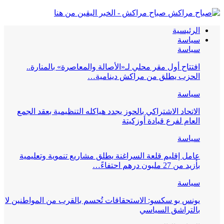
صباح مراكش - الخبر اليقين من هنا
الرئيسية
سياسة
سياسة
افتتاح أول مقر محلي لـ«الأصالة والمعاصرة» بالمنارة..
الحزب يطلق من مراكش دينامية…
سياسة
الاتحاد الاشتراكي بالحوز يجدد هياكله التنظيمية بعقد الجمع
العام لفرع قيادة أوزكيتة
سياسة
عامل إقليم قلعة السراغنة يطلق مشاريع تنموية وتعليمية
بأزيد من 27 مليون درهم احتفاءً…
سياسة
يونس بو سكسو: الاستحقاقات تُحسم بالقرب من المواطنين لا
بالتراشق السياسي