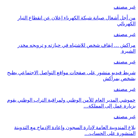
غير مصنف
من أجل أشغال صيانة شبكة الكهرباء إعلان عن انقطاع التيار
الكهربائي
غير مصنف
مراكش … إيقاف شخص للاشتباه في حيازته و ترويجه مخدر
الشيرة
غير مصنف
شريط فيديو منشور على صفحات مواقع التواصل الاجتماعي يطيح
بشخص بمراكش
غير مصنف
حموشي المدير العام للأمن الوطني ولمراقبة التراب الوطني يقوم
بزيارة عمل إلى المملكة…
غير مصنف
بلاغ المندوبية العامة لإدارة السجون وإعادة الإدماج مع التدوينة
المنشورة على الحساب…