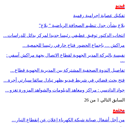
فيديو
تفكيك عصابة إجرامية رقمية
بلاغ بشأن جدل تنظيم الصحافة الرياضية ” بلاغ”
انتخاب الدكتور توفيق عطيفي رئيسا جديدا لمركز بدائل للدراسات…
مراكش … بإجماع الحضور فتاح حارفي رئيسا للجمعية…
نفيسة بالبركة المدير الجهوية لقطاع الاتصال بجهة مراكش آسفي :
…
تفاصيل الندوة الصحفية المشتركة بين المديرية الجهوية قطاع…
فتح بحث قضائي في شريط فيديو يظهر تبادل سائقا سيارتي أجرة…
جواد الدادسي : مراكز ومعاهد الدبلومات والشواهد المزورة تغزو…
السابق
التالي
1 من 26
مجتمع
من أجل أشغال صيانة شبكة الكهرباء إعلان عن إنقطاع التيار…