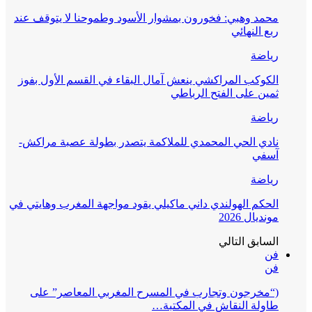
محمد وهبي: فخورون بمشوار الأسود وطموحنا لا يتوقف عند
ربع النهائي
رياضة
الكوكب المراكشي ينعش آمال البقاء في القسم الأول بفوز
ثمين على الفتح الرباطي
رياضة
نادي الحي المحمدي للملاكمة يتصدر بطولة عصبة مراكش-
آسفي
رياضة
الحكم الهولندي داني ماكيلي يقود مواجهة المغرب وهايتي في
مونديال 2026
السابق
التالي
فن
فن
(“مخرجون وتجارب في المسرح المغربي المعاصر” على
طاولة النقاش في المكتبة…