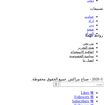
دولي
تصنيفات
حوادث
اراء
دين
صحة
المرأة
روابط مهمة
من نحن
هيئة التحرير
إتفاقية الإستخدام
سياسة الخصوصية
اتصل بنا
© 2026 - صباح مراكش. جميع الحقوق محفوظة.
Likes
Followers
Subscribers