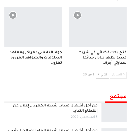
فتح بحث قضائي في شريط
جواد الدادسي : مراكز ومعاهد
فيديو يظهر تبادل سائقا
الدبلومات والشواهد المزورة
سيارتي أجرة…
تغزو…
السابق
التالي
1 من 26
مجتمع
من أجل أشغال صيانة شبكة الكهرباء إعلان عن
إنقطاع التيار…
5 أغسطس, 2026
من أجل أشغال صيانة شبكة الماء الصالح للشرب