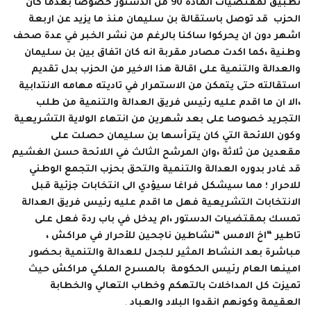
تطبيق لمقتضيات المادة 90 من الدستور خصوصا بعدما كان
الحزب قد توصل باستقالة بن سليمان منذ ما يزيد عن اربعة
اشهر دون ان يحركوا ساكنا بالرغم من نشر الخبر في عدة صحف
وطنية ،كما اكدت مصادر مقربة انه كان اتفاق بين بن سليمان
والعدالة والتنمية على اقالة هذا الاخير من الحزب بدل تقديم
استقالته حتى يتمكن من الاستمرار في تاديته مهامه الانتدابية
،الا ان ما اقدم عليه رئيس فريق العدالة والتنمية من طلب
التجريد خصوصا على بعد شهرين من انتهاء الولاية التشريعية
وكون اللائحة التي كان يترأسها بن سليمان حصلت على
مقعدين من ثلاثة ،وان المرشح الثالث في اللائحة حسن الغشيم
قد غادر بدوره العدالة والتنمية والتحق بحزب التجمع الوطني
للاحرار ؛ مما سيشكل فراغا سيؤدي الى انتخابات جزئية قبل
الانتخابات التشريعية فهل ما اقدم عليه رئيس فريق العدالة
تمسك بمقتضيات الدستور ،ام يدخل في باب ردة فعل على
تاطير “اخ الامس “نشاطين ناجحين للأحرار في مراكش ،
مباشرة بعد النشاط المثير للجدل للعدالة والتنمية بحضور
امينها العام رئيس الحكومة بالمسرح الملكي مراكش حيث
تميزت كل المداخلات بالتهكم وخطاب التعالي والخطابة
العقيمة وكونهم انقدوا البلاد والعباد
.