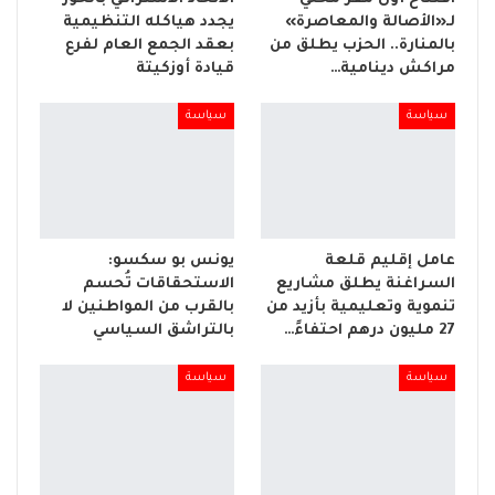
لـ«الأصالة والمعاصرة»
يجدد هياكله التنظيمية
بالمنارة.. الحزب يطلق من
بعقد الجمع العام لفرع
مراكش دينامية…
قيادة أوزكيتة
سياسة
سياسة
عامل إقليم قلعة
يونس بو سكسو:
السراغنة يطلق مشاريع
الاستحقاقات تُحسم
تنموية وتعليمية بأزيد من
بالقرب من المواطنين لا
27 مليون درهم احتفاءً…
بالتراشق السياسي
سياسة
سياسة