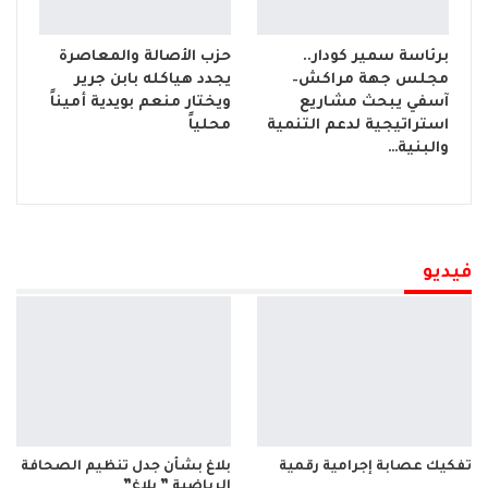
برئاسة سمير كودار..
حزب الأصالة والمعاصرة
مجلس جهة مراكش–
يجدد هياكله بابن جرير
آسفي يبحث مشاريع
ويختار منعم بويدية أميناً
استراتيجية لدعم التنمية
محلياً
والبنية…
فيديو
تفكيك عصابة إجرامية رقمية
بلاغ بشأن جدل تنظيم الصحافة
الرياضية ” بلاغ”