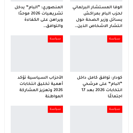
الوفا المستشار البرلماني
المنصوري: “البام” يدخل
لحزب البام بمراكش
تشريعيات 2026 موحدًا
يسائل وزير الصحة حول
ويراهن على الكفاءة
انتشار الاشخاص الذين…
والتوافق…
سياسة
سياسة
كودار: توافق كامل داخل
الأحزاب السياسية تؤكد
“البام” على مرشحي
أهمية تخليق انتخابات
انتخابات 2026 بعد 17
2026 وتعزيز المشاركة
اجتماعًا
المواطنة
سياسة
سياسة