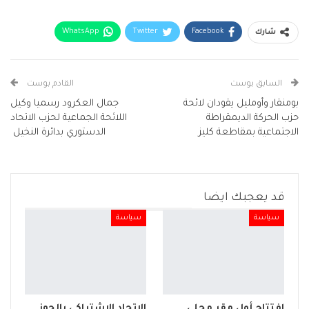
WhatsApp
Twitter
Facebook
شارك
البريد الإلكتروني
Facebook Messenger
Telegram
Viber
طباعة
السابق بوست
القادم بوست
بومنقار وأومليل يقودان لائحة
جمال العكرود رسميا وكيل
حزب الحركة الديمقراطة
اللائحة الجماعية لحزب الاتحاد
الاجتماعية بمقاطعة كليز
الدستوري بدائرة النخيل
قد يعجبك ايضا
سياسة
سياسة
افتتاح أول مقر محلي
الاتحاد الاشتراكي بالحوز