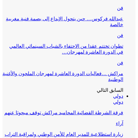
فن
عبدالله فركوس… حين يتحول الإبداع إلى بصمة فنية مغربية
خالصة
فن
تطوان تختتم عقدا من الاحتفاء بالشباب السينمائي العالمي
في الدورة العاشرة لمهرجان…
فن
مراكش …فعاليات الدورة العاشرة لمهرجان الملحون والأغنية
الوطنية
السابق
التالي
دولي
دولي
فرقة الشرطة القضائية المحاميد مراكش توقف مبحوثا عنهم
آراء
زيارة استطلاعية للمدير العام للأمن الوطني ولمراقبة التراب