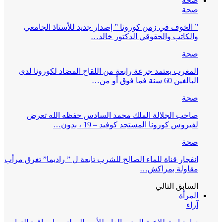
صحة
صحة
” الخوف في زمن كورونا ” إصدار جديد للأستاذ الجامعي
والكاتب والحقوقي الدكتور خالد…
صحة
المغرب يعتمد جرعة رابعة من اللقاح المضاد لكورونا لدى
البالغين 60 سنة فما فوق أو من…
صحة
صاحب الجلالة الملك محمد السادس حفظه الله تعرض
لفيروس كورونا المستجد كوفيد – 19 ، بدون…
صحة
انفجار قناة للماء الصالح للشرب تابعة ل ” راديما” تغرق مرأب
مقاولة بمراكش…
السابق
التالي
المرأة
آراء