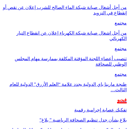
من أجل أشغال صيانة شبكة الماء الصالح للشرب إعلان عن نقص أو
إنقطاع في التزويد
مجتمع
من أجل اشغال صيانة شبكة الكهرباء إعلان عن انقطاع التيار
الكهربائي
مجتمع
تنصيب أعضاء اللجنة المؤقتة المكلفة بممارسة مهام المجلس
الوطني للصحافة
مجتمع
طنجة مارينا باي الدولية يجدد علامة “العلم الأزرق” الدولية للعام
الثالث…
فيديو
تفكيك عصابة إجرامية رقمية
بلاغ بشأن جدل تنظيم الصحافة الرياضية ” بلاغ”