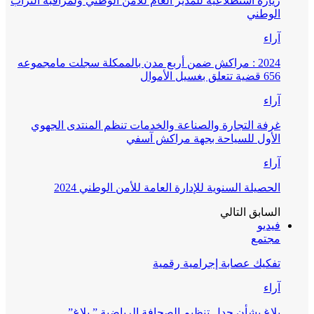
زيارة استطلاعية للمدير العام للأمن الوطني ولمراقبة التراب
الوطني
آراء
2024 : مراكش ضمن أربع مدن بالممكلة سجلت مامجموعه
656 قضية تتعلق بغسيل الأموال
آراء
غرفة التجارة والصناعة والخدمات تنظم المنتدى الجهوي
الأول للسياحة بجهة مراكش آسفي
آراء
الحصيلة السنوية للإدارة العامة للأمن الوطني 2024
السابق
التالي
فيديو
مجتمع
تفكيك عصابة إجرامية رقمية
آراء
بلاغ بشأن جدل تنظيم الصحافة الرياضية ” بلاغ”