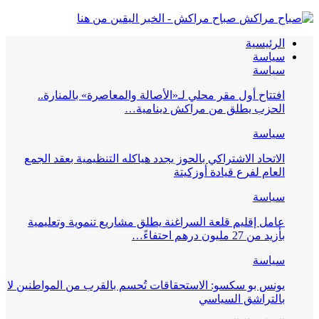
صباح مراكش - الخبر اليقين من هنا
الرئيسية
سياسة
سياسة
افتتاح أول مقر محلي لـ«الأصالة والمعاصرة» بالمنارة..
الحزب يطلق من مراكش دينامية…
سياسة
الاتحاد الاشتراكي بالحوز يجدد هياكله التنظيمية بعقد الجمع
العام لفرع قيادة أوزكيتة
سياسة
عامل إقليم قلعة السراغنة يطلق مشاريع تنموية وتعليمية
بأزيد من 27 مليون درهم احتفاءً…
سياسة
يونس بو سكسو: الاستحقاقات تُحسم بالقرب من المواطنين لا
بالتراشق السياسي