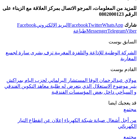
للمزيد من المعلومات، المرجو الاتصال بمركز العلاقة مع الزبناء على
الرقم 0802000123
شارك
WhatsApp
Twitter
Facebook
البريد الإلكتروني
Facebook
Viber
Telegram
Messenger
طباعة
السابق بوست
الشركة الوطنية للإذاعة والتلفزة المغربية تزف بشرى سارة لجميع
المغاربة
القادم بوست
مولاي عبدالرحمان الوفا المستشار البرلماني لحزب البام بمراكش
يثير موضوع الاستغلال الذي يتعرض له طلبة معاهد التكوين الفندقي
و السياحي داخل بعض المؤسسات الفندقية
قد يعجبك ايضا
مجتمع
من أجل أشغال صيانة شبكة الكهرباء إعلان عن إنقطاع التيار
الكهربائي
مجتمع