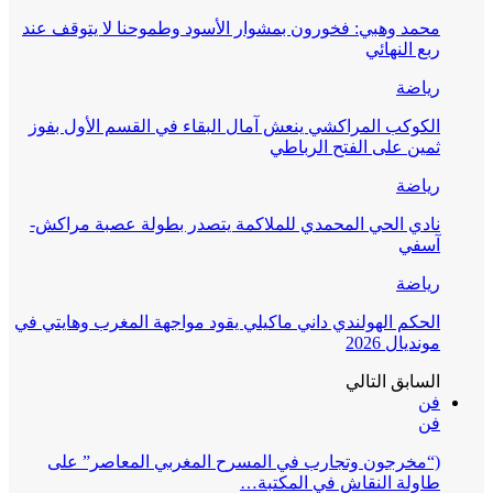
محمد وهبي: فخورون بمشوار الأسود وطموحنا لا يتوقف عند
ربع النهائي
رياضة
الكوكب المراكشي ينعش آمال البقاء في القسم الأول بفوز
ثمين على الفتح الرباطي
رياضة
نادي الحي المحمدي للملاكمة يتصدر بطولة عصبة مراكش-
آسفي
رياضة
الحكم الهولندي داني ماكيلي يقود مواجهة المغرب وهايتي في
مونديال 2026
السابق
التالي
فن
فن
(“مخرجون وتجارب في المسرح المغربي المعاصر” على
طاولة النقاش في المكتبة…