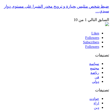
ضبط شخص متلبس بحيازة و ترويج مخدر الشيرا على مستوى دوار
سيدي…
السابق
التالي
1 من 10
Likes
Followers
Subscribers
Followers
تصنيفات
سياسة
مجتمع
رياضة
فن
دولي
تصنيفات
حوادث
اراء
دين