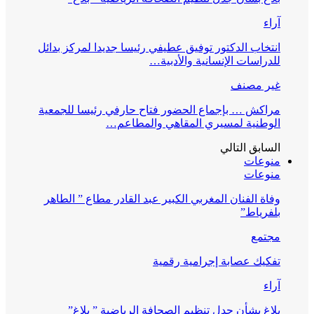
آراء
انتخاب الدكتور توفيق عطيفي رئيسا جديدا لمركز بدائل
للدراسات الإنسانية والأدبية…
غير مصنف
مراكش … بإجماع الحضور فتاح حارفي رئيسا للجمعية
الوطنية لمسيري المقاهي والمطاعم…
السابق
التالي
منوعات
منوعات
وفاة الفنان المغربي الكبير عبد القادر مطاع ” الطاهر
بلفرياط”
مجتمع
تفكيك عصابة إجرامية رقمية
آراء
بلاغ بشأن جدل تنظيم الصحافة الرياضية ” بلاغ”