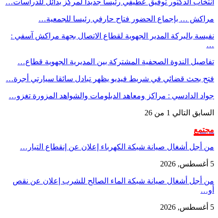
انتخاب الدكتور توفيق عطيفي رئيسا جديدا لمركز بدائل للدراسات…
مراكش … بإجماع الحضور فتاح حارفي رئيسا للجمعية…
نفيسة بالبركة المدير الجهوية لقطاع الاتصال بجهة مراكش آسفي :
…
تفاصيل الندوة الصحفية المشتركة بين المديرية الجهوية قطاع…
فتح بحث قضائي في شريط فيديو يظهر تبادل سائقا سيارتي أجرة…
جواد الدادسي : مراكز ومعاهد الدبلومات والشواهد المزورة تغزو…
السابق
التالي
1 من 26
مجتمع
من أجل أشغال صيانة شبكة الكهرباء إعلان عن إنقطاع التيار…
5 أغسطس, 2026
من أجل أشغال صيانة شبكة الماء الصالح للشرب إعلان عن نقص
أو…
5 أغسطس, 2026