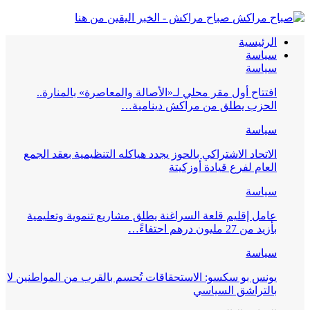
صباح مراكش - الخبر اليقين من هنا
الرئيسية
سياسة
سياسة
افتتاح أول مقر محلي لـ«الأصالة والمعاصرة» بالمنارة..
الحزب يطلق من مراكش دينامية…
سياسة
الاتحاد الاشتراكي بالحوز يجدد هياكله التنظيمية بعقد الجمع
العام لفرع قيادة أوزكيتة
سياسة
عامل إقليم قلعة السراغنة يطلق مشاريع تنموية وتعليمية
بأزيد من 27 مليون درهم احتفاءً…
سياسة
يونس بو سكسو: الاستحقاقات تُحسم بالقرب من المواطنين لا
بالتراشق السياسي