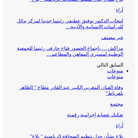
آراء
انتخاب الدكتور توفيق عطيفي رئيسا جديدا لمركز بدائل
للدراسات الإنسانية والأدبية…
غير مصنف
مراكش … بإجماع الحضور فتاح حارفي رئيسا للجمعية
الوطنية لمسيري المقاهي والمطاعم…
السابق
التالي
منوعات
منوعات
وفاة الفنان المغربي الكبير عبد القادر مطاع ” الطاهر
بلفرياط”
مجتمع
تفكيك عصابة إجرامية رقمية
آراء
بلاغ بشأن جدل تنظيم الصحافة الرياضية ” بلاغ”