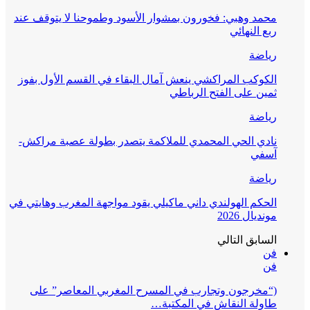
محمد وهبي: فخورون بمشوار الأسود وطموحنا لا يتوقف عند
ربع النهائي
رياضة
الكوكب المراكشي ينعش آمال البقاء في القسم الأول بفوز
ثمين على الفتح الرباطي
رياضة
نادي الحي المحمدي للملاكمة يتصدر بطولة عصبة مراكش-
آسفي
رياضة
الحكم الهولندي داني ماكيلي يقود مواجهة المغرب وهايتي في
مونديال 2026
السابق
التالي
فن
فن
(“مخرجون وتجارب في المسرح المغربي المعاصر” على
طاولة النقاش في المكتبة…