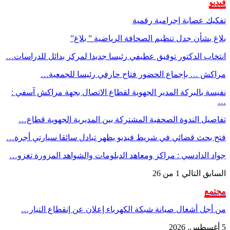
و
ك عصابة إجرامية رقمية
 بشأن جدل تنظيم الصحافة الرياضية ” بلاغ”
اب الدكتور توفيق عطيفي رئيسا جديدا لمركز بدائل للدراسات…
كش … بإجماع الحضور فتاح حارفي رئيسا للجمعية…
ة بالبركة المدير الجهوية لقطاع الاتصال بجهة مراكش آسفي :
يل الندوة الصحفية المشتركة بين المديرية الجهوية قطاع…
 بحث قضائي في شريط فيديو يظهر تبادل سائقا سيارتي أجرة…
 الدادسي : مراكز ومعاهد الدبلومات والشواهد المزورة تغزو…
ابق
التالي
1 من 26
مع
جل أشغال صيانة شبكة الكهرباء إعلان عن إنقطاع التيار…