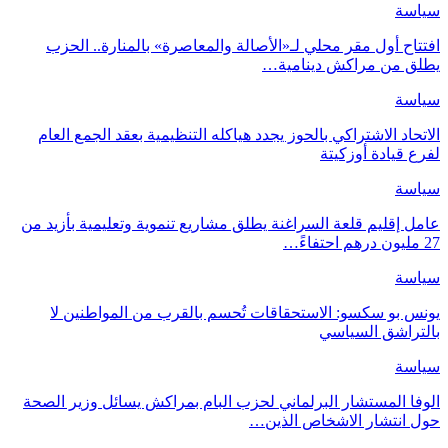
سة
اح أول مقر محلي لـ«الأصالة والمعاصرة» بالمنارة.. الحزب
ق من مراكش دينامية…
سة
حاد الاشتراكي بالحوز يجدد هياكله التنظيمية بعقد الجمع العام
 قيادة أوزكيتة
سة
 إقليم قلعة السراغنة يطلق مشاريع تنموية وتعليمية بأزيد من
سة
 بو سكسو: الاستحقاقات تُحسم بالقرب من المواطنين لا
تراشق السياسي
سة
ا المستشار البرلماني لحزب البام بمراكش يسائل وزير الصحة
 انتشار الاشخاص الذين…