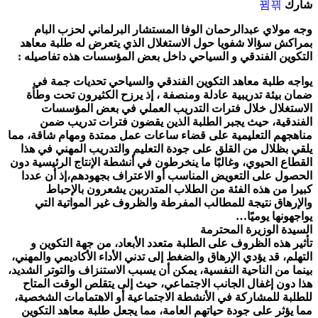
ك
مولاي عبدالرحمان الوفا المستشار البرلماني لحزب البام
كش سؤالا شفويا حول الاستغلال الذي يتعرض له طلبة معاهد
وين الفندقي و السياحي داخل بعض المؤسسات هذه تفاصيله :
ه طلبة معاهد التكوين الفندقي والسياحي تحديات جمة في
 بيئة تدريبية عادلة ومنصفة ، إذ يرزح الكثيرون
تحت وطأة
ستغلال خلال فترات التدريب العملي في بعض المؤسسات
دقية، حيث يجبر الطلبة الذين يقضون فترات
تدريب ضمن
هجهم التعليمية على قضاء ساعات عمل ممتدة ومهام شاقة، مما
ي بظلال من القلق على جودة
التعليم والتدريب المهني في هذا
اع الحيوي، وغالبًا ما ينخرطون في أنشطة الإنتاج الرئيسية دون
صول على
التعويض المناسب أو الاعتراف بجهودهم،إذ أن عددا
ا من هذه الفئة من الطلاب المتدربين يشعرون بالإحباط
رهاق نتيجة للمطالب المفرطة والظروف غير المواتية التي
هونها يوميًا…
دة الوزيرة المحترمة
ر هذه الظروف على الطلبة متعدد الأبعاد، من جهة التكوين و
لم، قد يؤدي الإرهاق والضغط إلى تدني الأداء
الأكاديمي والمهني،
ا من الناحية النفسية، يمكن أن يسبب الاستنزاف والتوتر الشديد،
دون إغفال الجانب
الاجتماعي، حيث إلى يتقلص الوقت المتاح
بة للمشاركة في الأنشطة الاجتماعية أو الاهتمامات الشخصية،
يؤثر
على جودة حياتهم العامة، مما يجعل طلبة معاهد التكوين