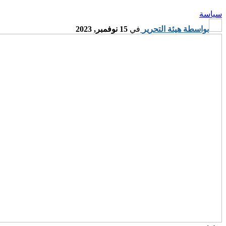
سة
بواسطة
هيئة التحرير
في
15 نوفمبر, 2023