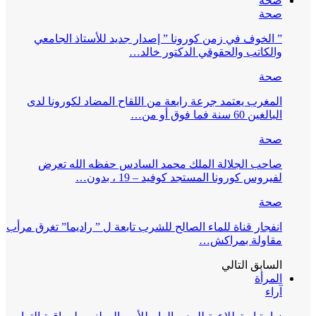
صحة
صحة
” الخوف في زمن كورونا ” إصدار جديد للأستاذ الجامعي
والكاتب والحقوقي الدكتور خالد…
صحة
المغرب يعتمد جرعة رابعة من اللقاح المضاد لكورونا لدى
البالغين 60 سنة فما فوق أو من…
صحة
صاحب الجلالة الملك محمد السادس حفظه الله تعرض
لفيروس كورونا المستجد كوفيد – 19 ، بدون…
صحة
انفجار قناة للماء الصالح للشرب تابعة ل ” راديما” تغرق مرأب
مقاولة بمراكش…
السابق
التالي
المرأة
آراء