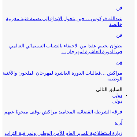
فن
عبدالله فركوس… حين يتحول الإبداع إلى بصمة فنية مغربية
خالصة
فن
تطوان تختتم عقدا من الاحتفاء بالشباب السينمائي العالمي
في الدورة العاشرة لمهرجان…
فن
مراكش …فعاليات الدورة العاشرة لمهرجان الملحون والأغنية
الوطنية
السابق
التالي
دولي
دولي
فرقة الشرطة القضائية المحاميد مراكش توقف مبحوثا عنهم
آراء
زيارة استطلاعية للمدير العام للأمن الوطني ولمراقبة التراب