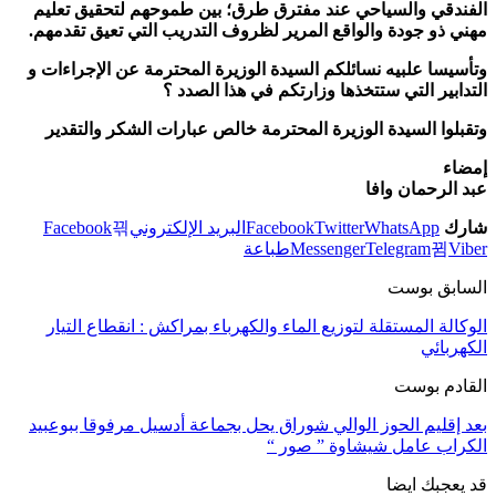
ندقي والسياحي عند مفترق طرق؛ بين طموحهم لتحقيق
تعليم
 ذو جودة والواقع المرير لظروف التدريب التي تعيق تقدمهم.
يسا علبيه نسائلكم السيدة الوزيرة المحترمة عن الإجراءات و
ابير التي ستتخذها وزارتكم في هذا الصدد ؟
لوا السيدة الوزيرة المحترمة خالص عبارات الشكر والتقدير
اء
الرحمان وافا
ك
WhatsApp
Twitter
Facebook
البريد الإلكتروني
Facebook
V
Telegram
Messenger
طباعة
ابق بوست
الة المستقلة لتوزيع الماء والكهرباء بمراكش : انقطاع التيار
ربائي
ادم بوست
إقليم الحوز الوالي شوراق يحل بجماعة أدسيل مرفوقا ببوعبيد
راب عامل شيشاوة ” صور “
عجبك ايضا