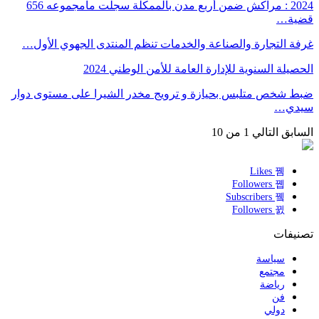
2024 : مراكش ضمن أربع مدن بالممكلة سجلت مامجموعه 656
ة…
 التجارة والصناعة والخدمات تنظم المنتدى الجهوي الأول…
يلة السنوية للإدارة العامة للأمن الوطني 2024
 شخص متلبس بحيازة و ترويج مخدر الشيرا على مستوى دوار
دي…
ابق
التالي
1 من 10
Likes
Followers
Subscribers
Followers
يفات
سياسة
مجتمع
رياضة
فن
دولي