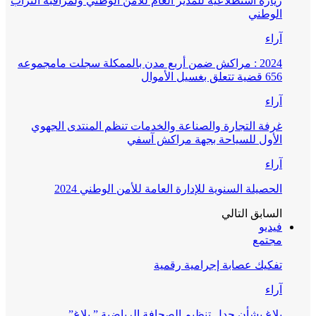
زيارة استطلاعية للمدير العام للأمن الوطني ولمراقبة التراب
الوطني
آراء
2024 : مراكش ضمن أربع مدن بالممكلة سجلت مامجموعه
656 قضية تتعلق بغسيل الأموال
آراء
غرفة التجارة والصناعة والخدمات تنظم المنتدى الجهوي
الأول للسياحة بجهة مراكش آسفي
آراء
الحصيلة السنوية للإدارة العامة للأمن الوطني 2024
السابق
التالي
فيديو
مجتمع
تفكيك عصابة إجرامية رقمية
آراء
بلاغ بشأن جدل تنظيم الصحافة الرياضية ” بلاغ”