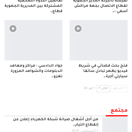
نفيسة بالبركة المدير الجهوية
تفاصيل الندوة الصحفية
لقطاع الاتصال بجهة مراكش
المشتركة بين المديرية الجهوية
آسفي :…
قطاع…
فتح بحث قضائي في شريط
جواد الدادسي : مراكز ومعاهد
فيديو يظهر تبادل سائقا
الدبلومات والشواهد المزورة
سيارتي أجرة…
تغزو…
السابق
التالي
1 من 26
مجتمع
من أجل أشغال صيانة شبكة الكهرباء إعلان عن
إنقطاع التيار…
5 أغسطس, 2026