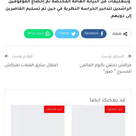
وبتعليمات من النيابة العامة المختصة تم إخضاع الموقوفين
الراشدين لتدابير الحراسة النظرية في حين تم تسليم القاصرين
إلى ذويهم.
WhatsApp
Twitter
Facebook
شارك
البريد الإلكتروني
Facebook Messenger
Telegram
Viber
طباعة
السابق بوست
القادم بوست
مراكش تحتفي باليوم العالمي
اعتقال سارق الفيلات بمراكش
للمسرح ” صور”
قد يعجبك ايضا
غير مصنف
غير مصنف