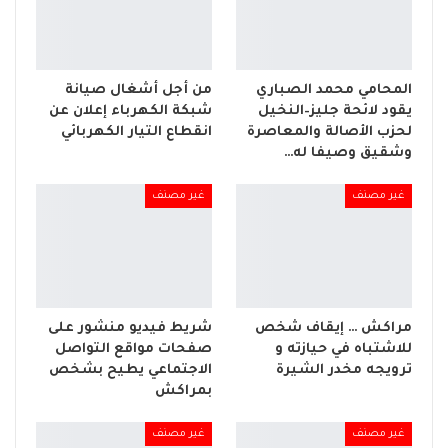
المحامي محمد الصباري
من أجل أشغال صيانة
يقود لائحة جليز–النخيل
شبكة الكهرباء إعلان عن
لحزب الأصالة والمعاصرة
انقطاع التيار الكهربائي
وشقيق وصيفا له…
غير مصنف
غير مصنف
مراكش … إيقاف شخص
شريط فيديو منشور على
للاشتباه في حيازته و
صفحات مواقع التواصل
ترويجه مخدر الشيرة
الاجتماعي يطيح بشخص
بمراكش
غير مصنف
غير مصنف