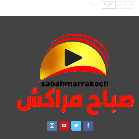
السابق
التالي
1 من 10