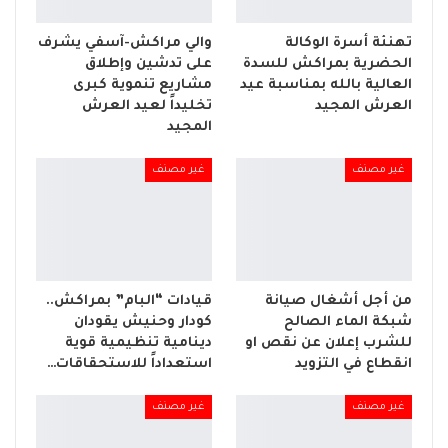
تهنئة أسرة الوكالة
والي مراكش-آسفي يشرف
الحضرية بمراكش للسدة
على تدشين وإطلاق
العالية بالله بمناسبة عيد
مشاريع تنموية كبرى
العرش المجيد
تخليداً لعيد العرش
المجيد
غير مصنف
غير مصنف
من أجل أشغال صيانة
قيادات “البام” بمراكش..
شبكة الماء الصالح
كودار وحنيش يقودان
للشرب إعلان عن نقص او
دينامية تنظيمية قوية
انقطاع في التزويد
استعداداً للاستحقاقات…
غير مصنف
غير مصنف