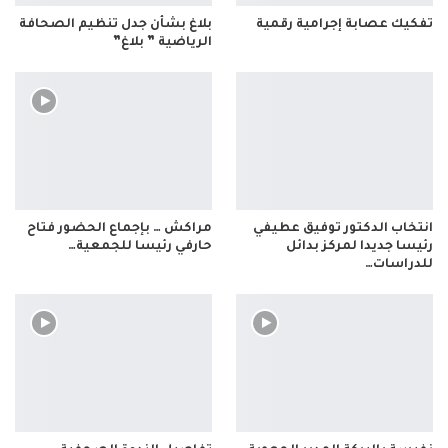
تفكيك عصابة إجرامية رقمية
بلاغ بشأن جدل تنظيم الصحافة
الرياضية ” بلاغ”
انتخاب الدكتور توفيق عطيفي
مراكش … بإجماع الحضور فتاح
رئيسا جديدا لمركز بدائل
حارفي رئيسا للجمعية…
للدراسات…