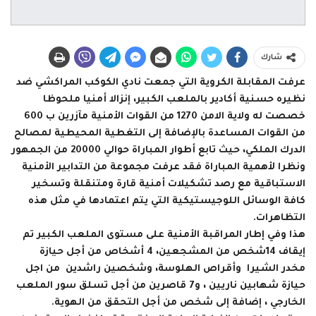
شارك
عرفت المقابلة الكروية التي جمعت نادي الكوكب المراكشي ضد
نظيره حسنية أكادير بالملعب الكبير، إنزالا أمنيا ملحوظا
خصصت له ولاية الامن 1270 من القوات الأمنية مآزرين ب 600
من القوات المساعدة بالإضافة إلى التغطية المحيطية لمصالح
الدرك الملكي، حيث تابع أطوار المباراة حوالي 20000 من الجمهور
ونظرا لأهمية المباراة فقد عرفت مجموعة من التدابير الأمنية
الاستباقية مع رصد تشكيلات أمنية قارة ومتنقلة وتسخير
كافة الوسائل اللوجيستيكية التي يتم اعتمادها في مثل هذه
التظاهرات.
هذا وفي إطار المراقبة الأمنية على مستوى الملعب الكبير تم
إيقاف 14شخص من المشجعين، 4 أشخاص من أجل حيازة
مخدر الشيرا وأقراص الهلوسة، وشخصين راشدين من اجل
حيازة شهابين ناريين ، و7 قاصرين من أجل تسلق سور الملعب
الخارجي ، إضافة إلى شخص من أجل التحقق من الهوية.