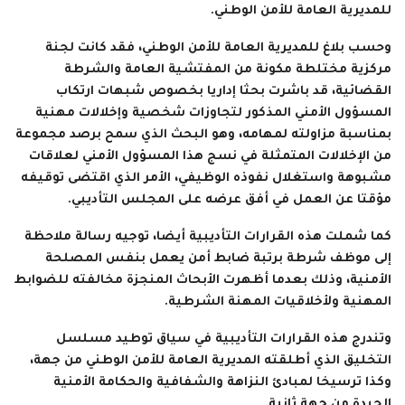
للمديرية العامة للأمن الوطني.
وحسب بلاغ للمديرية العامة للأمن الوطني، فقد كانت لجنة
مركزية مختلطة مكونة من المفتشية العامة والشرطة
القضائية، قد باشرت بحثا إداريا بخصوص شبهات ارتكاب
المسؤول الأمني المذكور لتجاوزات شخصية وإخلالات مهنية
بمناسبة مزاولته لمهامه، وهو البحث الذي سمح برصد مجموعة
من الإخلالات المتمثلة في نسج هذا المسؤول الأمني لعلاقات
مشبوهة واستغلال نفوذه الوظيفي، الأمر الذي اقتضى توقيفه
مؤقتا عن العمل في أفق عرضه على المجلس التأديبي.
كما شملت هذه القرارات التأديبية أيضا، توجيه رسالة ملاحظة
إلى موظف شرطة برتبة ضابط أمن يعمل بنفس المصلحة
الأمنية، وذلك بعدما أظهرت الأبحاث المنجزة مخالفته للضوابط
المهنية ولأخلاقيات المهنة الشرطية.
وتندرج هذه القرارات التأديبية في سياق توطيد مسلسل
التخليق الذي أطلقته المديرية العامة للأمن الوطني من جهة،
وكذا ترسيخا لمبادئ النزاهة والشفافية والحكامة الأمنية
الجيدة من جهة ثانية.