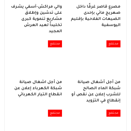
مصرع قاصر غرقًا داخل
والي مراكش-آسفي يشرف
صهريج مائي بإحدى
على تدشين وإطلاق
الضيعات الفلاحية بإقليم
مشاريع تنموية كبرى
اليوسفية
تخليداً لعيد العرش
المجيد
مجتمع
مجتمع
من أجل أشغال صيانة
من أجل اشغال صيانة
شبكة الماء الصالح
شبكة الكهرباء إعلان عن
للشرب إعلان عن نقص أو
انقطاع التيار الكهربائي
إنقطاع في التزويد
مجتمع
مجتمع