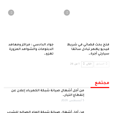
فتح بحث قضائي في شريط
جواد الدادسي : مراكز ومعاهد
فيديو يظهر تبادل سائقا
الدبلومات والشواهد المزورة
سيارتي أجرة…
تغزو…
السابق
التالي
1 من 26
مجتمع
من أجل أشغال صيانة شبكة الكهرباء إعلان عن
إنقطاع التيار…
5 أغسطس, 2026
من أجل أشغال صيانة شبكة الماء الصالح للشرب