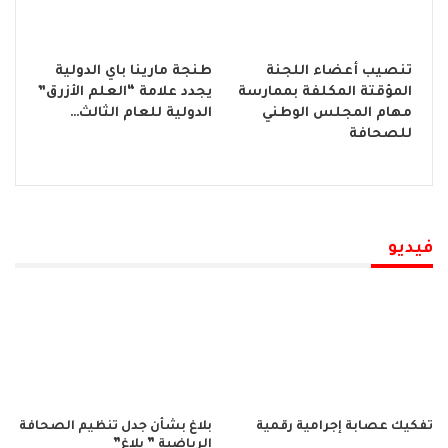
تنصيب أعضاء اللجنة
طنجة مارينا باي الدولية
المؤقتة المكلفة بممارسة
يجدد علامة “العلم الأزرق”
مهام المجلس الوطني
الدولية للعام الثالث…
للصحافة
فيديو
تفكيك عصابة إجرامية رقمية
بلاغ بشأن جدل تنظيم الصحافة
الرياضية ” بلاغ”