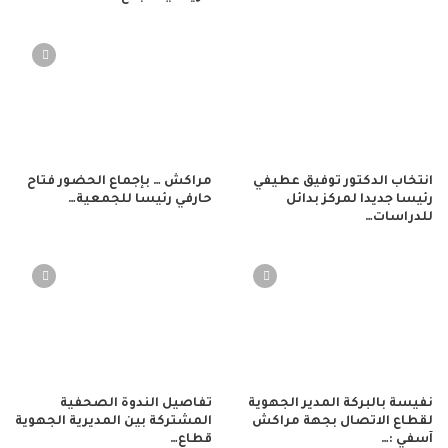
انتخاب الدكتور توفيق عطيفي
مراكش … بإجماع الحضور فتاح
رئيسا جديدا لمركز بدائل
حارفي رئيسا للجمعية…
للدراسات…
نفيسة بالبركة المدير الجهوية
تفاصيل الندوة الصحفية
لقطاع الاتصال بجهة مراكش
المشتركة بين المديرية الجهوية
آسفي :…
قطاع…