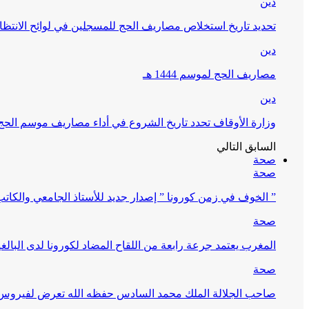
دين
تحديد تاريخ استخلاص مصاريف الحج للمسجلين في لوائح الانتظار (
دين
مصاريف الحج لموسم 1444 هـ
دين
وزارة الأوقاف تحدد تاريخ الشروع في أداء مصاريف موسم الحج لـ 4
السابق
التالي
صحة
صحة
” الخوف في زمن كورونا ” إصدار جديد للأستاذ الجامعي والكات
صحة
المغرب يعتمد جرعة رابعة من اللقاح المضاد لكورونا لدى البالغين 60 سنة فما فوق أو 
صحة
صاحب الجلالة الملك محمد السادس حفظه الله تعرض لفيروس كورونا ا