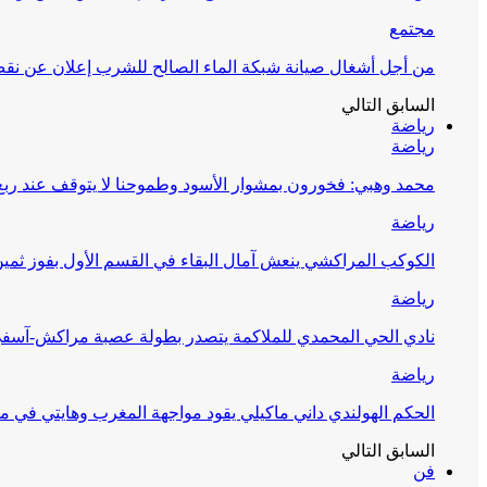
مجتمع
من أجل أشغال صيانة شبكة الماء الصالح للشرب إعلان عن نقص 
السابق
التالي
رياضة
رياضة
محمد وهبي: فخورون بمشوار الأسود وطموحنا لا يتوقف عند ربع 
رياضة
الكوكب المراكشي ينعش آمال البقاء في القسم الأول بفوز ثمين
رياضة
نادي الحي المحمدي للملاكمة يتصدر بطولة عصبة مراكش-آسف
رياضة
الحكم الهولندي داني ماكيلي يقود مواجهة المغرب وهايتي في مونديا
السابق
التالي
فن