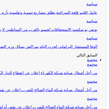
سياسة
عامل إقليم قلعة السراغنة يطلق مشاريع تنموية وتعليمية بأزيد من 27 مليون درهم احتف
سياسة
يونس بو سكسو: الاستحقاقات تُحسم بالقرب من المواطنين لا ب
سياسة
الوفا المستشار البرلماني لحزب البام بمراكش يسائل وزير ال
السابق
التالي
مجتمع
مجتمع
من أجل أشغال صيانة شبكة الكهرباء إعلان عن إنقطاع التيار الك
مجتمع
من أجل أشغال صيانة شبكة الماء الصالح للشرب إعلان عن نقص 
مجتمع
من أجل صيانة شبكة الماء الصالح للشرب إعلان عن نقص أو انق