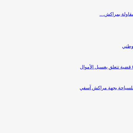
ب مقاولة بمراكش…
لوطني
 للسياحة بجهة مراكش آسفي