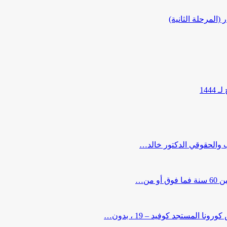
المرحلة الثانية)
144
ب والحقوقي الدكتور خالد…
من…
لمستجد كوفيد – 19 ، بدون…