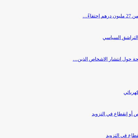
اءً…
التراشق السياسي
صحة حول انتشار الاشخاص الذين…
هربائي
أو إنقطاع في التزويد
طاع في التزويد