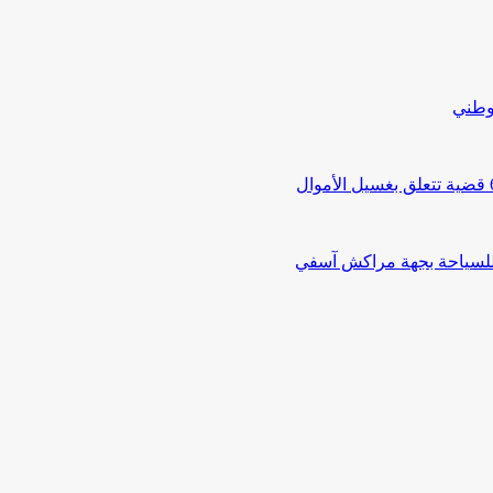
لوطني
 للسياحة بجهة مراكش آسفي