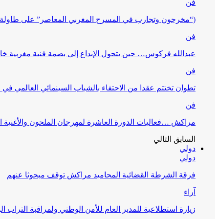
فن
(“مخرجون وتجارب في المسرح المغربي المعاصر” على طاولة 
فن
عبدالله فركوس… حين يتحول الإبداع إلى بصمة فنية مغربية خا
فن
تطوان تختتم عقدا من الاحتفاء بالشباب السينمائي العالمي في
فن
مراكش …فعاليات الدورة العاشرة لمهرجان الملحون والأغنية ا
السابق
التالي
دولي
دولي
فرقة الشرطة القضائية المحاميد مراكش توقف مبحوثا عنهم
آراء
زيارة استطلاعية للمدير العام للأمن الوطني ولمراقبة التراب ا