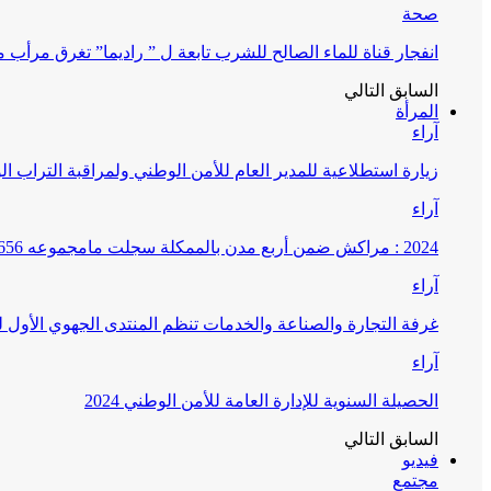
صحة
انفجار قناة للماء الصالح للشرب تابعة ل ” راديما” تغرق مرأ
السابق
التالي
المرأة
آراء
زيارة استطلاعية للمدير العام للأمن الوطني ولمراقبة التراب ا
آراء
2024 : مراكش ضمن أربع مدن بالممكلة سجلت مامجموعه 656 قضية تتعلق بغسيل الأموال
آراء
غرفة التجارة والصناعة والخدمات تنظم المنتدى الجهوي الأول
آراء
الحصيلة السنوية للإدارة العامة للأمن الوطني 2024
السابق
التالي
فيديو
مجتمع