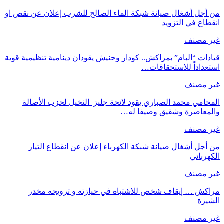
من أجل أشغال صيانة شبكة الماء الصالح للشرب إعلان عن نقص او
انقطاع في التزويد
غير مصنف
قيادات “البام” بمراكش.. كودار وحنيش يقودان دينامية تنظيمية قوية
استعداداً للاستحقاقات…
غير مصنف
المحامي محمد الصباري يقود لائحة جليز–النخيل لحزب الأصالة
والمعاصرة وشقيق وصيفا له…
غير مصنف
من أجل أشغال صيانة شبكة الكهرباء إعلان عن انقطاع التيار
الكهربائي
غير مصنف
مراكش … إيقاف شخص للاشتباه في حيازته و ترويجه مخدر
الشيرة
غير مصنف