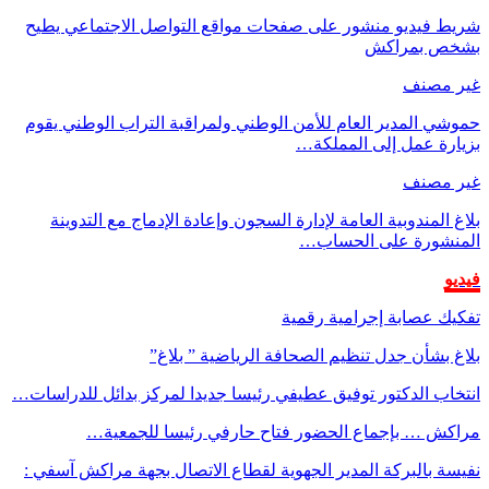
شريط فيديو منشور على صفحات مواقع التواصل الاجتماعي يطيح
بشخص بمراكش
غير مصنف
حموشي المدير العام للأمن الوطني ولمراقبة التراب الوطني يقوم
بزيارة عمل إلى المملكة…
غير مصنف
بلاغ المندوبية العامة لإدارة السجون وإعادة الإدماج مع التدوينة
المنشورة على الحساب…
فيديو
تفكيك عصابة إجرامية رقمية
بلاغ بشأن جدل تنظيم الصحافة الرياضية ” بلاغ”
انتخاب الدكتور توفيق عطيفي رئيسا جديدا لمركز بدائل للدراسات…
مراكش … بإجماع الحضور فتاح حارفي رئيسا للجمعية…
نفيسة بالبركة المدير الجهوية لقطاع الاتصال بجهة مراكش آسفي :