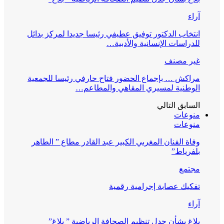
آراء
انتخاب الدكتور توفيق عطيفي رئيسا جديدا لمركز بدائل
للدراسات الإنسانية والأدبية…
غير مصنف
مراكش … بإجماع الحضور فتاح حارفي رئيسا للجمعية
الوطنية لمسيري المقاهي والمطاعم…
السابق
التالي
منوعات
منوعات
وفاة الفنان المغربي الكبير عبد القادر مطاع ” الطاهر
بلفرياط”
مجتمع
تفكيك عصابة إجرامية رقمية
آراء
بلاغ بشأن جدل تنظيم الصحافة الرياضية ” بلاغ”