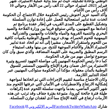
الوطني وإعادة تشكيله. حيث تم منذ بداية عملية الاستيراد، شهر
فبراير 2023، استيراد ‏حوالي 22 ألف رأس من الأبقار وحوالي 10
آلاف رأس من الأغنام.
وأكد السيد عزيز أخنوش رئيس الحكومة خلال الاجتماع، أن الحكومة
اتخذت عدة تدابير استعجالية للعمل على إعادة توازن السلسلة
وتشكيل القطيع على المدى القريب في إطار عقدة برنامج تم
إعدادها مع المهنيين، والتي ستوقع قريبا بين وزارة الفلاحة والصيد
البحري والتنمية القروية والمياه والغابات والمهنيين والفدرالية
البيمهنية للحوم الحمراء، بهدف تزويد السوق الوطنية بكميات كافية
من اللحوم واستقرار الأسعار، مشيرا إلى أنه تم اتخاد عدة تدابير
لاستيراد الأبقار والأغنام الموجهة للذبح، من بينها وقف استيفاء
الرسم المطبق والضريبة على القيمة المضافة، والذي سبق وأن كان
موضوع تواصل مهم من طرف الحكومة.
كما دعا رئيس الحكومة المهنيين إلى مواصلة الجهود لتسريع وتيرة
الاستيراد من أجل ضمان وفرة الإنتاج والتموين المستمر للسوق
الوطنية بأثمان معقولة، مؤكدا أن الحكومة ستواكب المهنيين عبر
اتخاذ التدابير اللازمة.
وكان الاجتماع مناسبة لتقييم الإجراءات التي تم اتخاذها لمواجهة
إشكالية الارتفاع والاضطرابات في الأثمان التي عرفتها اللحوم منذ
شهر أكتوبر الماضي، بعدما واجهت سلسلة اللحوم عدة إكراهات
طيلة فترة جائحة كورونا، متبوعة بفترة جفاف وقد ترتب عن هذه
الأزمات ارتفاع في كلفة الإنتاج مما أدى لفقدان توازن السلسلة.
شارك
WhatsApp
Twitter
Facebook
البريد الإلكتروني
Facebook