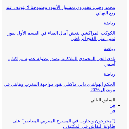
محمد وهبي: فخورون بمشوار الأسود وطموحنا لا يتوقف عند
ربع النهائي
رياضة
الكوكب المراكشي ينعش آمال البقاء في القسم الأول بفوز
ثمين على الفتح الرباطي
رياضة
نادي الحي المحمدي للملاكمة يتصدر بطولة عصبة مراكش-
آسفي
رياضة
الحكم الهولندي داني ماكيلي يقود مواجهة المغرب وهايتي في
مونديال 2026
السابق
التالي
فن
فن
(“مخرجون وتجارب في المسرح المغربي المعاصر” على
طاولة النقاش في المكتبة…