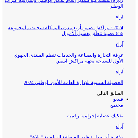
زيارة استطلاعية للمدير العام للأمن الوطني ولمراقبة التراب
الوطني
آراء
2024 : مراكش ضمن أربع مدن بالممكلة سجلت مامجموعه
656 قضية تتعلق بغسيل الأموال
آراء
غرفة التجارة والصناعة والخدمات تنظم المنتدى الجهوي
الأول للسياحة بجهة مراكش آسفي
آراء
الحصيلة السنوية للإدارة العامة للأمن الوطني 2024
السابق
التالي
فيديو
مجتمع
تفكيك عصابة إجرامية رقمية
آراء
بلاغ بشأن جدل تنظيم الصحافة الرياضية ” بلاغ”