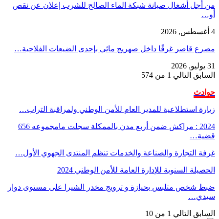
من أجل أشغال صيانة شبكة الماء الصالح للشرب إعلان عن نقص
أو…
4 أغسطس, 2026
مصرع قاصر غرقًا داخل صهريج مائي بإحدى الضيعات الفلاحية…
31 يوليو, 2026
السابق
التالي
1 من 574
حوادث
زيارة استطلاعية للمدير العام للأمن الوطني ولمراقبة التراب…
2024 : مراكش ضمن أربع مدن بالممكلة سجلت مامجموعه 656
قضية…
غرفة التجارة والصناعة والخدمات تنظم المنتدى الجهوي الأول…
الحصيلة السنوية للإدارة العامة للأمن الوطني 2024
ضبط شخص متلبس بحيازة و ترويج مخدر الشيرا على مستوى دوار
سيدي…
السابق
التالي
1 من 10