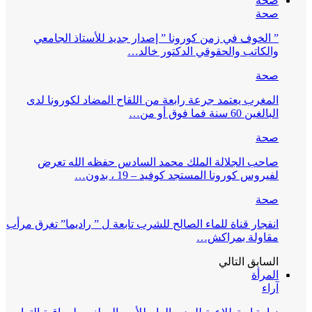
صحة
صحة
” الخوف في زمن كورونا ” إصدار جديد للأستاذ الجامعي
والكاتب والحقوقي الدكتور خالد…
صحة
المغرب يعتمد جرعة رابعة من اللقاح المضاد لكورونا لدى
البالغين 60 سنة فما فوق أو من…
صحة
صاحب الجلالة الملك محمد السادس حفظه الله تعرض
لفيروس كورونا المستجد كوفيد – 19 ، بدون…
صحة
انفجار قناة للماء الصالح للشرب تابعة ل ” راديما” تغرق مرأب
مقاولة بمراكش…
السابق
التالي
المرأة
آراء