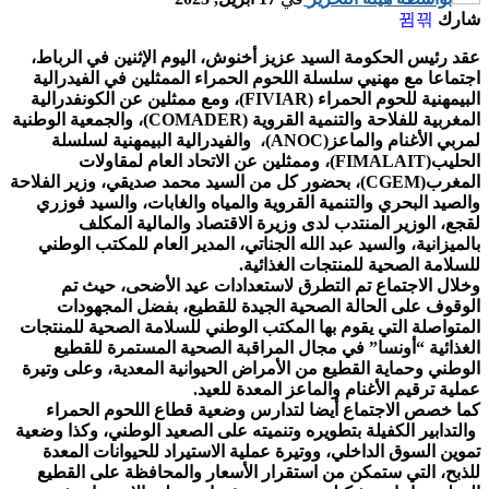
شارك
عقد رئيس الحكومة السيد عزيز أخنوش، اليوم الإثنين في الرباط،
اجتماعا مع مهنيي سلسلة اللحوم الحمراء الممثلين في الفيدرالية
البيمهنية للحوم الحمراء (FIVIAR)، ومع ممثلين عن الكونفدرالية
المغربية للفلاحة والتنمية القروية (COMADER)، والجمعية الوطنية
لمربي الأغنام والماعز(ANOC)، والفيدرالية البيمهنية لسلسلة
الحليب(FIMALAIT)، وممثلين عن الاتحاد العام لمقاولات
المغرب(CGEM)، بحضور كل من السيد محمد صديقي، وزير الفلاحة
والصيد البحري والتنمية القروية والمياه والغابات، والسيد فوزري
لقجع، الوزير المنتدب لدى وزيرة الاقتصاد والمالية المكلف
بالميزانية، والسيد عبد الله الجناتي، المدير العام للمكتب الوطني
للسلامة الصحية للمنتجات الغذائية.
وخلال الاجتماع تم التطرق لاستعدادات عيد الأضحى، حيث تم
الوقوف على الحالة الصحية الجيدة للقطيع، بفضل ‏المجهودات
المتواصلة التي يقوم بها المكتب الوطني للسلامة الصحية للمنتجات
الغذائية “أونسا” في مجال ‏المراقبة الصحية المستمرة للقطيع
الوطني وحماية القطيع من الأمراض الحيوانية المعدية، وعلى ‏وتيرة
عملية ترقيم الأغنام والماعز المعدة للعيد.
كما خصص الاجتماع أيضا لتدارس وضعية قطاع اللحوم الحمراء
والتدابير الكفيلة بتطويره وتنميته على الصعيد الوطني، وكذا وضعية
تموين السوق الداخلي، ووتيرة عملية الاستيراد للحيوانات المعدة
للذبح، التي ستمكن من استقرار الأسعار والمحافظة على القطيع