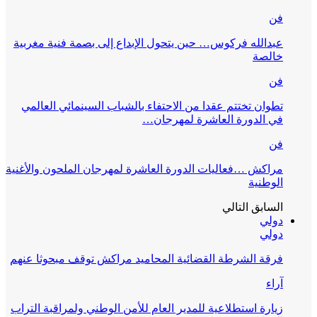
فن
عبدالله فركوس… حين يتحول الإبداع إلى بصمة فنية مغربية
خالصة
فن
تطوان تختتم عقدا من الاحتفاء بالشباب السينمائي العالمي
في الدورة العاشرة لمهرجان…
فن
مراكش …فعاليات الدورة العاشرة لمهرجان الملحون والأغنية
الوطنية
السابق
التالي
دولي
دولي
فرقة الشرطة القضائية المحاميد مراكش توقف مبحوثا عنهم
آراء
زيارة استطلاعية للمدير العام للأمن الوطني ولمراقبة التراب