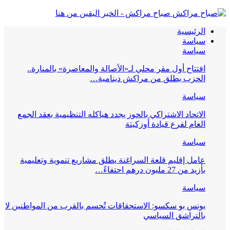
صباح مراكش - الخبر اليقين من هنا
الرئيسية
سياسة
سياسة
افتتاح أول مقر محلي لـ«الأصالة والمعاصرة» بالمنارة..
الحزب يطلق من مراكش دينامية…
سياسة
الاتحاد الاشتراكي بالحوز يجدد هياكله التنظيمية بعقد الجمع
العام لفرع قيادة أوزكيتة
سياسة
عامل إقليم قلعة السراغنة يطلق مشاريع تنموية وتعليمية
بأزيد من 27 مليون درهم احتفاءً…
سياسة
يونس بو سكسو: الاستحقاقات تُحسم بالقرب من المواطنين لا
بالتراشق السياسي