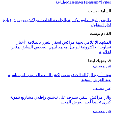
Viber
Telegram
Messenger
طباعة
السابق بوست
طلبة برنامج العلوم الإدارية بالجامعة الخاصة مراكش يقومون بزيارة
لدار المقاول
القادم بوست
المشهد الإعلامي بجهة مراكش اسفي يتعزز بانطلاقة “أخبار
تساوت”الالكترونية للزميل محمد لبيهي الصحفي السابق بمنابر
إعلامية
قد يعجبك ايضا
غير مصنف
تهنئة أسرة الوكالة الحضرية بمراكش للسدة العالية بالله بمناسبة
عيد العرش المجيد
غير مصنف
والي مراكش-آسفي يشرف على تدشين وإطلاق مشاريع تنموية
كبرى تخليداً لعيد العرش المجيد
غير مصنف