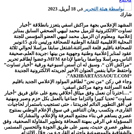
بواسطة
هيئة التحرير
في
18 أبريل, 2023
شارك
المشهد الإعلامي بجهة مراكش اسفي يتعزز بانطلاقة “أخبار
تساوت”الالكترونية للزميل محمد لبيهي الصحفي السابق بمنابر
إعلامية ومعلوم ان الزميل محمد لبيهي العضو المؤسس للجنة
المحلية الاقليمية للنقابة الوطنية للصحافة ورئيس نادي 15نونبر
للصحافة باقليم قلعة السراغنة،اشتغل سابقا مراسلا لحوالي ثلاثة
عقود لمنابر إعلامية وطنية وجهوية من بينها :جريدة العلم،صحيفة
الناس،ومراسلا وواصفا رياضيا لإداعة MFM،وعضوا لطاقم تحرير
“مراكش الان “. وسبق له ان أسس أسبوعية ورقية “أخبار تساوت”
واحتفظ حاليا بنفس العنوان الأخير لجريدته الالكترونية الجديدة
“AKHBARTASSAOUT.COM”.
وجاء في ركن “من نحن” لطاقم المولود الإعلامي الجديد باقليم
قلعة السراغنة وجهة مراكش اسفي:
“….اخترنا أن نعمل وفق ميثاق أخلاقي يضع على عاتق فريق “أخبار
تساوت” تحديا كبيرا والتزاما جماعيا بالعمل بكل حزم وصبر ومهنية
في أفق التطوير الدائم لجريدتنا ، حتى تستجيب باستمرار لحاجيات
القارىء، وتكسب رهان التنافس في سوق الإعلام الوطني بمنتوج
عصري يساهم في بناء مجتمع المعرفة والإعلام، والمشاركة
المسؤولة في الرقي بمهنة الصحافة وتطوير المقاولة الصحفية، وفق
منظور عصري حديث، يسير على طريق الجودة والتحسين المستمر،
والشفافية والموضوعية واحترام القاريء من خلال الالتزام