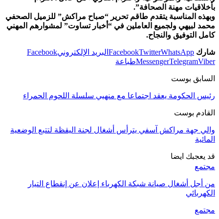
بأخلاقيات مهنة الصحافة”.
وبهذه المناسبة يتقدم طاقم تحرير “صباح مراكش” للزميل الصحفي
محمد لبيهي ولجميع العاملين في “أخبار تساوت” لمشوارهم المهني
كامل التوفيق والنجاح.
شارك
WhatsApp
Twitter
Facebook
البريد الإلكتروني
Facebook
Viber
Telegram
Messenger
طباعة
السابق بوست
رئيس الحكومة يعقد اجتماعا مع منهيي سلسلة اللحوم الحمراء
القادم بوست
والي جهة مراكش آسفي يترأس أشغال لجنة اليقظة لتتبع الوضعية
المائية
قد يعجبك ايضا
مجتمع
من أجل أشغال صيانة شبكة الكهرباء إعلان عن إنقطاع التيار
الكهربائي
مجتمع