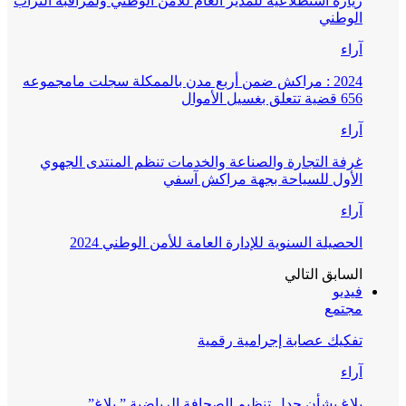
زيارة استطلاعية للمدير العام للأمن الوطني ولمراقبة التراب
الوطني
آراء
2024 : مراكش ضمن أربع مدن بالممكلة سجلت مامجموعه
656 قضية تتعلق بغسيل الأموال
آراء
غرفة التجارة والصناعة والخدمات تنظم المنتدى الجهوي
الأول للسياحة بجهة مراكش آسفي
آراء
الحصيلة السنوية للإدارة العامة للأمن الوطني 2024
السابق
التالي
فيديو
مجتمع
تفكيك عصابة إجرامية رقمية
آراء
بلاغ بشأن جدل تنظيم الصحافة الرياضية ” بلاغ”