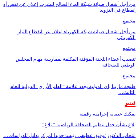
من أجل أشغال صيانة شبكة الماء الصالح للشرب إعلان عن نقص أو
إنقطاع في التزويد
مجتمع
من أجل اشغال صيانة شبكة الكهرباء إعلان عن انقطاع التيار
الكهربائي
مجتمع
تنصيب أعضاء اللجنة المؤقتة المكلفة بممارسة مهام المجلس
الوطني للصحافة
مجتمع
طنجة مارينا باي الدولية يجدد علامة “العلم الأزرق” الدولية للعام
الثالث…
فيديو
تفكيك عصابة إجرامية رقمية
بلاغ بشأن جدل تنظيم الصحافة الرياضية ” بلاغ”
انتخاب الدكتور توفيق عطيفي رئيسا جديدا لمركز بدائل للدراسات…