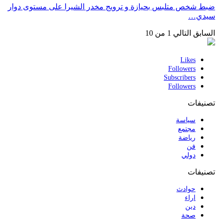
ضبط شخص متلبس بحيازة و ترويج مخدر الشيرا على مستوى دوار
سيدي…
السابق
التالي
1 من 10
Likes
Followers
Subscribers
Followers
تصنيفات
سياسة
مجتمع
رياضة
فن
دولي
تصنيفات
حوادث
اراء
دين
صحة