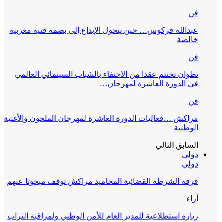
فن
عبدالله فركوس… حين يتحول الإبداع إلى بصمة فنية مغربية
خالصة
فن
تطوان تختتم عقدا من الاحتفاء بالشباب السينمائي العالمي
في الدورة العاشرة لمهرجان…
فن
مراكش …فعاليات الدورة العاشرة لمهرجان الملحون والأغنية
الوطنية
السابق
التالي
دولي
دولي
فرقة الشرطة القضائية المحاميد مراكش توقف مبحوثا عنهم
آراء
زيارة استطلاعية للمدير العام للأمن الوطني ولمراقبة التراب