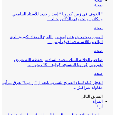
صحة
صحة
” الخوف في زمن كورونا ” إصدار جديد للأستاذ الجامعي
والكاتب والحقوقي الدكتور خالد…
صحة
المغرب يعتمد جرعة رابعة من اللقاح المضاد لكورونا لدى
البالغين 60 سنة فما فوق أو من…
صحة
صاحب الجلالة الملك محمد السادس حفظه الله تعرض
لفيروس كورونا المستجد كوفيد – 19 ، بدون…
صحة
انفجار قناة للماء الصالح للشرب تابعة ل ” راديما” تغرق مرأب
مقاولة بمراكش…
السابق
التالي
المرأة
آراء