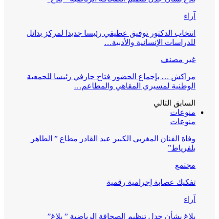
آراء
انتخاب الدكتور توفيق عطيفي رئيسا جديدا لمركز بدائل
للدراسات الإنسانية والأدبية…
غير مصنف
مراكش … بإجماع الحضور فتاح حارفي رئيسا للجمعية
الوطنية لمسيري المقاهي والمطاعم…
السابق
التالي
منوعات
منوعات
وفاة الفنان المغربي الكبير عبد القادر مطاع ” الطاهر
بلفرياط”
مجتمع
تفكيك عصابة إجرامية رقمية
آراء
بلاغ بشأن جدل تنظيم الصحافة الرياضية ” بلاغ”