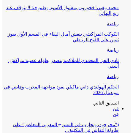
محمد وهبي: فخورون بمشوار الأسود وطموحنا لا يتوقف عند
ربع النهائي
رياضة
الكوكب المراكشي ينعش آمال البقاء في القسم الأول بفوز
ثمين على الفتح الرباطي
رياضة
نادي الحي المحمدي للملاكمة يتصدر بطولة عصبة مراكش-
آسفي
رياضة
الحكم الهولندي داني ماكيلي يقود مواجهة المغرب وهايتي في
مونديال 2026
السابق
التالي
فن
فن
(“مخرجون وتجارب في المسرح المغربي المعاصر” على
طاولة النقاش في المكتبة…