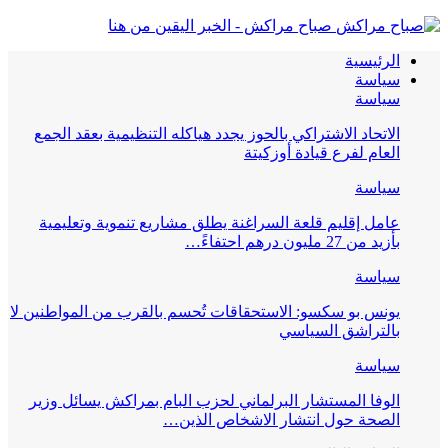
صباح مراكش - الخبر اليقين من هنا
الرئيسية
سياسة
سياسة
الاتحاد الاشتراكي بالحوز يجدد هياكله التنظيمية بعقد الجمع
العام لفرع قيادة أوزكيتة
سياسة
عامل إقليم قلعة السراغنة يطلق مشاريع تنموية وتعليمية
بأزيد من 27 مليون درهم احتفاءً…
سياسة
يونس بو سكسو: الاستحقاقات تُحسم بالقرب من المواطنين لا
بالتراشق السياسي
سياسة
الوفا المستشار البرلماني لحزب البام بمراكش يسائل وزير
الصحة حول انتشار الاشخاص الذين…