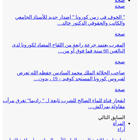
صحة
صحة
” الخوف في زمن كورونا ” إصدار جديد للأستاذ الجامعي
والكاتب والحقوقي الدكتور خالد…
صحة
المغرب يعتمد جرعة رابعة من اللقاح المضاد لكورونا لدى
البالغين 60 سنة فما فوق أو من…
صحة
صاحب الجلالة الملك محمد السادس حفظه الله تعرض
لفيروس كورونا المستجد كوفيد – 19 ، بدون…
صحة
انفجار قناة للماء الصالح للشرب تابعة ل ” راديما” تغرق مرأب
مقاولة بمراكش…
السابق
التالي
المرأة
آراء