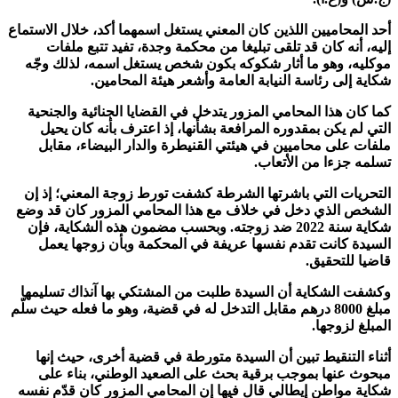
أحد المحاميين اللذين كان المعني يستغل اسمهما أكد، خلال الاستماع
إليه، أنه كان قد تلقى تبليغا من محكمة وجدة، تفيد تتبع ملفات
موكليه، وهو ما أثار شكوكه بكون شخص يستغل اسمه، لذلك وجّه
شكاية إلى رئاسة النيابة العامة وأشعر هيئة المحامين.
كما كان هذا المحامي المزور يتدخل في القضايا الجنائية والجنحية
التي لم يكن بمقدوره المرافعة بشأنها، إذ اعترف بأنه كان يحيل
ملفات على محاميين في هيئتي القنيطرة والدار البيضاء، مقابل
تسلمه جزءا من الأتعاب.
التحريات التي باشرتها الشرطة كشفت تورط زوجة المعني؛ إذ إن
الشخص الذي دخل في خلاف مع هذا المحامي المزور كان قد وضع
شكاية سنة 2022 ضد زوجته. وبحسب مضمون هذه الشكاية، فإن
السيدة كانت تقدم نفسها عريفة في المحكمة وبأن زوجها يعمل
قاضيا للتحقيق.
وكشفت الشكاية أن السيدة طلبت من المشتكي بها آنذاك تسليمها
مبلغ 8000 درهم مقابل التدخل له في قضية، وهو ما فعله حيث سلّم
المبلغ لزوجها.
أثناء التنقيط تبين أن السيدة متورطة في قضية أخرى، حيث إنها
مبحوث عنها بموجب برقية بحث على الصعيد الوطني، بناء على
شكاية مواطن إيطالي قال فيها إن المحامي المزور كان قدّم نفسه