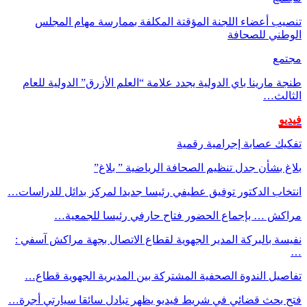
تنصيب أعضاء اللجنة المؤقتة المكلفة بممارسة مهام المجلس
الوطني للصحافة
مجتمع
طنجة مارينا باي الدولية يجدد علامة “العلم الأزرق” الدولية للعام
الثالث…
فيديو
تفكيك عصابة إجرامية رقمية
بلاغ بشأن جدل تنظيم الصحافة الرياضية ” بلاغ”
انتخاب الدكتور توفيق عطيفي رئيسا جديدا لمركز بدائل للدراسات…
مراكش … بإجماع الحضور فتاح حارفي رئيسا للجمعية…
نفيسة بالبركة المدير الجهوية لقطاع الاتصال بجهة مراكش آسفي :
…
تفاصيل الندوة الصحفية المشتركة بين المديرية الجهوية قطاع…
فتح بحث قضائي في شريط فيديو يظهر تبادل سائقا سيارتي أجرة…