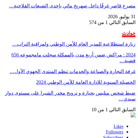
مصرع قاصر غرقًا داخل صهريج مائي بإحدى الضيعات الفلاحية…
31 يوليو, 2026
السابق
التالي
1 من 574
حوادث
زيارة استطلاعية للمدير العام للأمن الوطني ولمراقبة التراب…
2024 : مراكش ضمن أربع مدن بالممكلة سجلت مامجموعه 656
قضية…
غرفة التجارة والصناعة والخدمات تنظم المنتدى الجهوي الأول…
الحصيلة السنوية للإدارة العامة للأمن الوطني 2024
ضبط شخص متلبس بحيازة و ترويج مخدر الشيرا على مستوى دوار
سيدي…
السابق
التالي
1 من 10
Likes
Followers
Subscribers