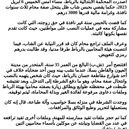
أصدرت المحكمة الابتدائية بالرباط، مساء أمس الخميس 6 أبريل
2023، حكما يقضي بحبس شاب ظل ينتحل صفة محام ثلاث سنوات
نافذة، وغرامة مالية قدرها 3000 درهم.
كما قضت بالحبس سنة غير نافذة في حق زوجته، التي كانت
مشاركة معه في عمليات النصب على مواطنين، حيث كانت تقدم
نفسها بكونها كاتبته.
وعرف الملف تراجع محام كان قد قرر النيابة عن الشاب، فيما
انتصبت هيئة المحامين بالرباط طرفا مدنيا، وقد طالبت بدرهم
رمزي كتعويض.
افتتضح أمر (ش.ب) البالغ من العمر 35 سنة، المتحدر من مدينة
العيون والقاطن بسلا، عندما نشب بينه وبين أحد ضحاياه خلاف في
أحد شوارع مقاطعة حسان بالرباط، حيث كان شخص يتهمه بالنصب
وانتحال صفة محام، وهو ما دفع الشرطة إلى التدخل، وبعد تفتيشه
ضُبطت في محفظته طوابع وبطائق زيارة بصفته محاميا بهيئة الرباط
وملفات دعاوى مرفوعة لفائدة الغير وبذلة المحاماة، ليتم توقيفه.
ووجدت الشرطة في منزله بسلا حواسيب وآلة طباعة، قال إنه كان
يستعملها لتحرير وطبع الوثائق والمرافعات.
كما تم حجز ملفات تفيد ممارسته للمهنة، وملفات أخرى تفيد ترافعه
في عدد من القضايا ونيابته عن موكلين بأسماء محاميين اثنين
(ج.ش) و(ع.ا).