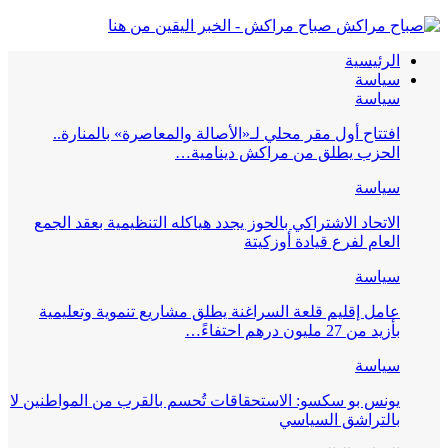
صباح مراكش - الخبر اليقين من هنا
الرئيسية
سياسة
سياسة
افتتاح أول مقر محلي لـ«الأصالة والمعاصرة» بالمنارة..
الحزب يطلق من مراكش دينامية…
سياسة
الاتحاد الاشتراكي بالحوز يجدد هياكله التنظيمية بعقد الجمع
العام لفرع قيادة أوزكيتة
سياسة
عامل إقليم قلعة السراغنة يطلق مشاريع تنموية وتعليمية
بأزيد من 27 مليون درهم احتفاءً…
سياسة
يونس بو سكسو: الاستحقاقات تُحسم بالقرب من المواطنين لا
بالتراشق السياسي