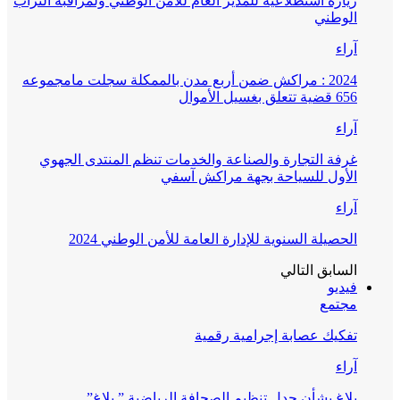
زيارة استطلاعية للمدير العام للأمن الوطني ولمراقبة التراب
الوطني
آراء
2024 : مراكش ضمن أربع مدن بالممكلة سجلت مامجموعه
656 قضية تتعلق بغسيل الأموال
آراء
غرفة التجارة والصناعة والخدمات تنظم المنتدى الجهوي
الأول للسياحة بجهة مراكش آسفي
آراء
الحصيلة السنوية للإدارة العامة للأمن الوطني 2024
السابق
التالي
فيديو
مجتمع
تفكيك عصابة إجرامية رقمية
آراء
بلاغ بشأن جدل تنظيم الصحافة الرياضية ” بلاغ”