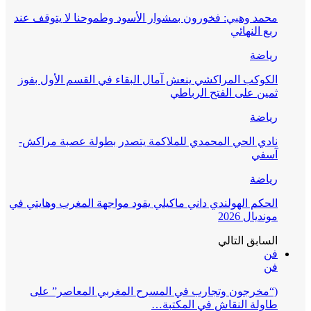
محمد وهبي: فخورون بمشوار الأسود وطموحنا لا يتوقف عند
ربع النهائي
رياضة
الكوكب المراكشي ينعش آمال البقاء في القسم الأول بفوز
ثمين على الفتح الرباطي
رياضة
نادي الحي المحمدي للملاكمة يتصدر بطولة عصبة مراكش-
آسفي
رياضة
الحكم الهولندي داني ماكيلي يقود مواجهة المغرب وهايتي في
مونديال 2026
السابق
التالي
فن
فن
(“مخرجون وتجارب في المسرح المغربي المعاصر” على
طاولة النقاش في المكتبة…