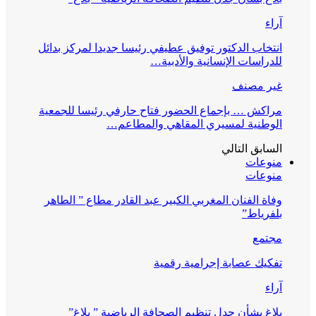
آراء
انتخاب الدكتور توفيق عطيفي رئيسا جديدا لمركز بدائل
للدراسات الإنسانية والأدبية…
غير مصنف
مراكش … بإجماع الحضور فتاح حارفي رئيسا للجمعية
الوطنية لمسيري المقاهي والمطاعم…
السابق
التالي
منوعات
منوعات
وفاة الفنان المغربي الكبير عبد القادر مطاع ” الطاهر
بلفرياط”
مجتمع
تفكيك عصابة إجرامية رقمية
آراء
بلاغ بشأن جدل تنظيم الصحافة الرياضية ” بلاغ”