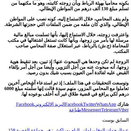
بكونه محاميا بهيئة الرباط وبأن زوجته كاتبته، وهو ما مكنهما من
تسلّم مبلغ 130 ألف درهم من المواطن الإيطالي.
ولم ينف المحامي، خلال الاستماع إليه، كونه نصب على المواطن
الإيطالي، والذي كان ملفه من ضمن الملفات التي حجزتها الشرطة.
واعترفت زوجته، خلال الاستماع إليها، بأنها تسلمت مبالغ مالية
مرسلة لها بأمر من زوجها، وبأنها كانت تستغل اشتغالها في مكتب
للمحاماة (ج.ش) بالرباط، عبر استغلال صفة المحامي صاحب
المكتب.
الزوجة لم تكن وحدها هي المبحوث عنها؛ إذ تبين، بعد تنقيط هوية
زوجها، أنه مبحوث عنه من أجل التزوير، وأيضا من أجل أمر بإلقاء
القبض عليه لفائدة أمن العيون بسبب شيك بدون رصيد.
وتوسعت التحقيقات في هذا الملف؛ إذ تم استدعاء أشخاص آخرين
تعاملوا مع المحامي المزور، منهم سيدة قالت إنها سلّمته مبلغ 6000
درهم لكي يرافع في قضية طلاق غير أنه أخلف بوعوده لها.
شارك
WhatsApp
Twitter
Facebook
البريد الإلكتروني
Facebook
Viber
Telegram
Messenger
طباعة
السابق بوست
عبدالرحمان الوفا برلماني البام بمراكش : في جماعة القصبة 158