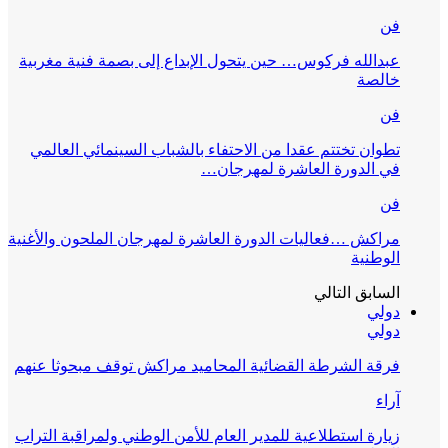
فن
عبدالله فركوس… حين يتحول الإبداع إلى بصمة فنية مغربية
خالصة
فن
تطوان تختتم عقدا من الاحتفاء بالشباب السينمائي العالمي
في الدورة العاشرة لمهرجان…
فن
مراكش …فعاليات الدورة العاشرة لمهرجان الملحون والأغنية
الوطنية
السابق
التالي
دولي
دولي
فرقة الشرطة القضائية المحاميد مراكش توقف مبحوثا عنهم
آراء
زيارة استطلاعية للمدير العام للأمن الوطني ولمراقبة التراب