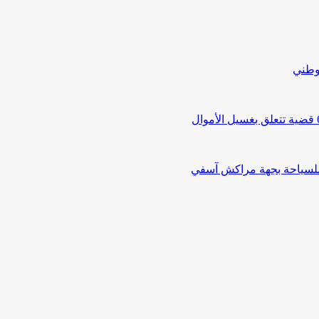
لوطني
 للسياحة بجهة مراكش آسفي