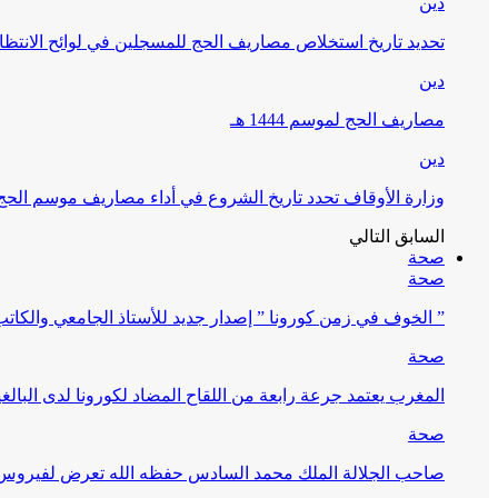
دين
تحديد تاريخ استخلاص مصاريف الحج للمسجلين في لوائح الانتظار (
دين
مصاريف الحج لموسم 1444 هـ
دين
وزارة الأوقاف تحدد تاريخ الشروع في أداء مصاريف موسم الحج لـ 4
السابق
التالي
صحة
صحة
” الخوف في زمن كورونا ” إصدار جديد للأستاذ الجامعي والكات
صحة
المغرب يعتمد جرعة رابعة من اللقاح المضاد لكورونا لدى البالغين 60 سنة فما فوق أو 
صحة
صاحب الجلالة الملك محمد السادس حفظه الله تعرض لفيروس كورونا ا