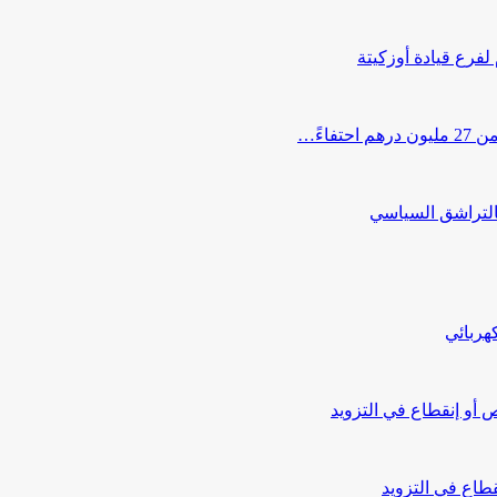
 لفرع قيادة أوزكيتة
اءً…
التراشق السياسي
هربائي
أو إنقطاع في التزويد
طاع في التزويد