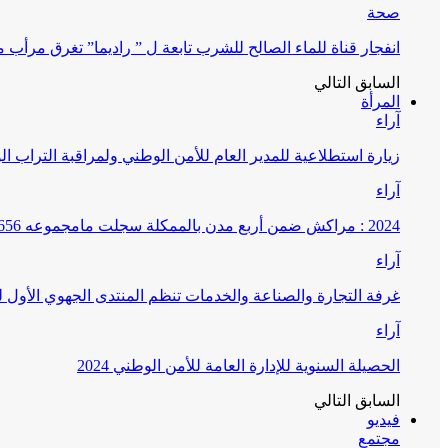
صحة
انفجار قناة للماء الصالح للشرب تابعة ل ” راديما” تغرق مرأ
السابق
التالي
المرأة
آراء
زيارة استطلاعية للمدير العام للأمن الوطني ولمراقبة التراب ا
آراء
2024 : مراكش ضمن أربع مدن بالممكلة سجلت مامجموعه 656 قضية تتعلق بغسيل الأموال
آراء
غرفة التجارة والصناعة والخدمات تنظم المنتدى الجهوي الأول
آراء
الحصيلة السنوية للإدارة العامة للأمن الوطني 2024
السابق
التالي
فيديو
مجتمع