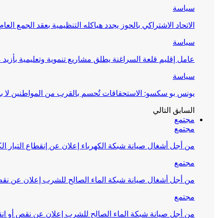
سياسة
الاتحاد الاشتراكي بالحوز يجدد هياكله التنظيمية بعقد الجمع العام
سياسة
عامل إقليم قلعة السراغنة يطلق مشاريع تنموية وتعليمية بأزيد من 27 مليون درهم احتف
سياسة
يونس بو سكسو: الاستحقاقات تُحسم بالقرب من المواطنين لا ب
السابق
التالي
مجتمع
مجتمع
من أجل أشغال صيانة شبكة الكهرباء إعلان عن إنقطاع التيار الك
مجتمع
من أجل أشغال صيانة شبكة الماء الصالح للشرب إعلان عن نقص 
مجتمع
من أجل صيانة شبكة الماء الصالح للشرب إعلان عن نقص أو انق