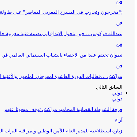
فن
(“مخرجون وتجارب في المسرح المغربي المعاصر” على طاولة 
فن
عبدالله فركوس… حين يتحول الإبداع إلى بصمة فنية مغربية خا
فن
تطوان تختتم عقدا من الاحتفاء بالشباب السينمائي العالمي في
فن
مراكش …فعاليات الدورة العاشرة لمهرجان الملحون والأغنية ا
السابق
التالي
دولي
دولي
فرقة الشرطة القضائية المحاميد مراكش توقف مبحوثا عنهم
آراء
زيارة استطلاعية للمدير العام للأمن الوطني ولمراقبة التراب ا