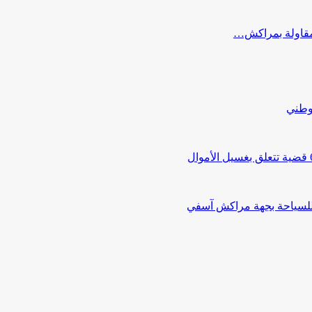
ب مقاولة بمراكش…
لوطني
 للسياحة بجهة مراكش آسفي