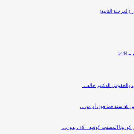
المرحلة الثانية)
144
ب والحقوقي الدكتور خالد…
من…
لمستجد كوفيد – 19 ، بدون…