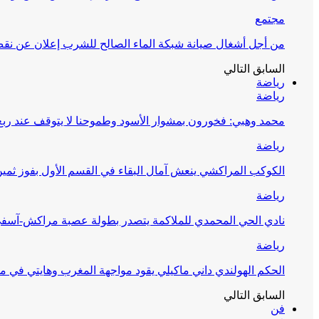
مجتمع
من أجل أشغال صيانة شبكة الماء الصالح للشرب إعلان عن نقص 
السابق
التالي
رياضة
رياضة
محمد وهبي: فخورون بمشوار الأسود وطموحنا لا يتوقف عند ربع 
رياضة
الكوكب المراكشي ينعش آمال البقاء في القسم الأول بفوز ثمين
رياضة
نادي الحي المحمدي للملاكمة يتصدر بطولة عصبة مراكش-آسف
رياضة
الحكم الهولندي داني ماكيلي يقود مواجهة المغرب وهايتي في مونديا
السابق
التالي
فن