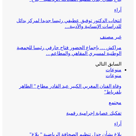
آراء
انتخاب الدكتور توفيق عطيفي رئيسا جديدا لمركز بدائل
للدراسات الإنسانية والأدبية…
غير مصنف
مراكش … بإجماع الحضور فتاح حارفي رئيسا للجمعية
الوطنية لمسيري المقاهي والمطاعم…
السابق
التالي
منوعات
منوعات
وفاة الفنان المغربي الكبير عبد القادر مطاع ” الطاهر
بلفرياط”
مجتمع
تفكيك عصابة إجرامية رقمية
آراء
بلاغ بشأن جدل تنظيم الصحافة الرياضية ” بلاغ”