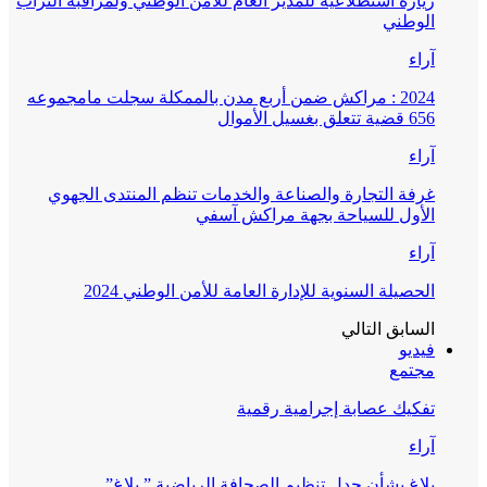
زيارة استطلاعية للمدير العام للأمن الوطني ولمراقبة التراب
الوطني
آراء
2024 : مراكش ضمن أربع مدن بالممكلة سجلت مامجموعه
656 قضية تتعلق بغسيل الأموال
آراء
غرفة التجارة والصناعة والخدمات تنظم المنتدى الجهوي
الأول للسياحة بجهة مراكش آسفي
آراء
الحصيلة السنوية للإدارة العامة للأمن الوطني 2024
السابق
التالي
فيديو
مجتمع
تفكيك عصابة إجرامية رقمية
آراء
بلاغ بشأن جدل تنظيم الصحافة الرياضية ” بلاغ”