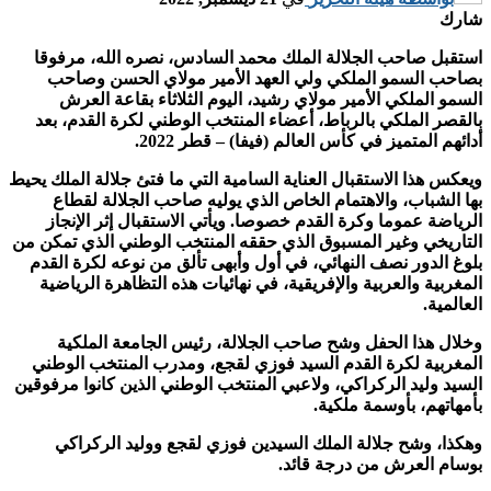
شارك
استقبل صاحب الجلالة الملك محمد السادس، نصره الله، مرفوقا
بصاحب السمو الملكي ولي العهد الأمير مولاي الحسن وصاحب
السمو الملكي الأمير مولاي رشيد، اليوم الثلاثاء بقاعة العرش
بالقصر الملكي بالرباط، أعضاء المنتخب الوطني لكرة القدم، بعد
أدائهم المتميز في كأس العالم (فيفا) – قطر 2022.
ويعكس هذا الاستقبال العناية السامية التي ما فتئ جلالة الملك يحيط
بها الشباب، والاهتمام الخاص الذي يوليه صاحب الجلالة لقطاع
الرياضة عموما وكرة القدم خصوصا. ويأتي الاستقبال إثر الإنجاز
التاريخي وغير المسبوق الذي حققه المنتخب الوطني الذي تمكن من
بلوغ الدور نصف النهائي، في أول وأبهى تألق من نوعه لكرة القدم
المغربية والعربية والإفريقية، في نهائيات هذه التظاهرة الرياضية
العالمية.
وخلال هذا الحفل وشح صاحب الجلالة، رئيس الجامعة الملكية
المغربية لكرة القدم السيد فوزي لقجع، ومدرب المنتخب الوطني
السيد وليد الركراكي، ولاعبي المنتخب الوطني الذين كانوا مرفوقين
بأمهاتهم، بأوسمة ملكية.
وهكذا، وشح جلالة الملك السيدين فوزي لقجع ووليد الركراكي
بوسام العرش من درجة قائد.