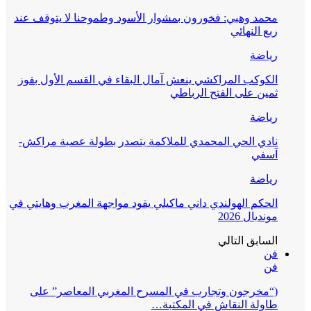
محمد وهبي: فخورون بمشوار الأسود وطموحنا لا يتوقف عند
ربع النهائي
رياضة
الكوكب المراكشي ينعش آمال البقاء في القسم الأول بفوز
ثمين على الفتح الرباطي
رياضة
نادي الحي المحمدي للملاكمة يتصدر بطولة عصبة مراكش-
آسفي
رياضة
الحكم الهولندي داني ماكيلي يقود مواجهة المغرب وهايتي في
مونديال 2026
السابق
التالي
فن
فن
(“مخرجون وتجارب في المسرح المغربي المعاصر” على
طاولة النقاش في المكتبة…