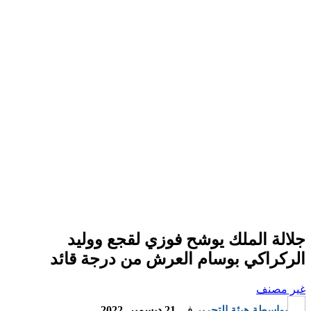
جلالة الملك يوشح فوزي لقجع ووليد
الركراكي بوسام العرش من درجة قائد
غير مصنف
بواسطة
هيئة التحرير
في
21 ديسمبر, 2022