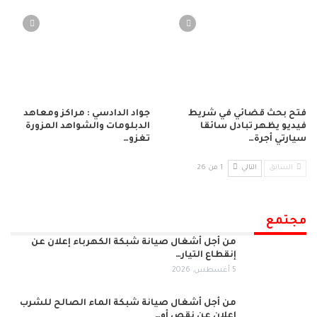
فتح بحث قضائي في شريط
جواد الدادسي : مراكز ومعاهد
فيديو يظهر تبادل سائقا
الدبلومات والشواهد المزورة
سيارتي أجرة…
تغزو…
السابق
التالي
1 من 26
مجتمع
من أجل أشغال صيانة شبكة الكهرباء إعلان عن
إنقطاع التيار…
5 أغسطس, 2026
من أجل أشغال صيانة شبكة الماء الصالح للشرب
إعلان عن نقص أو…