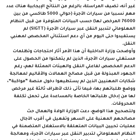
غير أنه، تضيف المراسلة، بالرغم من النتائج الإيجابية هناك عدد
مهم نسبيا من سيارات الأجرة (حوالي 5000 طاكسي من بين
76000 المرخص لها) حسب البيانات المتوفرة من قبل النظام
المعلوماتي لتدبير النقل عبر سيارات الأجرة (SIGTT) لم
يستفيدوا حتى اليوم من أي دعم استثنائي المخصص لمهنيي
النقل.
وأوضحت وزارة الداخلية أن هذا الأمر أثار احتجاجات وتظلمات
مستغلي سيارات الأجرة، الذين لم يتمكنوا من الحصول على
الدعم المخصص لفاعلي النقل والهيئات الممثلة لهم، رغم
الجهود المبذولة من قبل مصالح العمالات والأقاليم لمعالجة
شكايات المهنيين الذين لم يستطيعوا دخول منصة “مواكبة”،
ووضع طلباتهم بها، فيما تأتى ذلك لأطراف ثالثة غير مرخص
لها من إدخال طلباتها الخاصة بالمساعدة على تحمل تكلفة
المحروقات.
ولتصحيح هذا الوضع، دعت الوزارة الولاة والعمال حث
مصالحهم المعنية على السهر وتفعيل في أقرب الآجال
عمليات تحيين البيانات المتعلقة بالاستغلال المتضمنة في
النظام المعلوماتي لتدبير النقل عبر سيارات الأجرة، ومعالجة