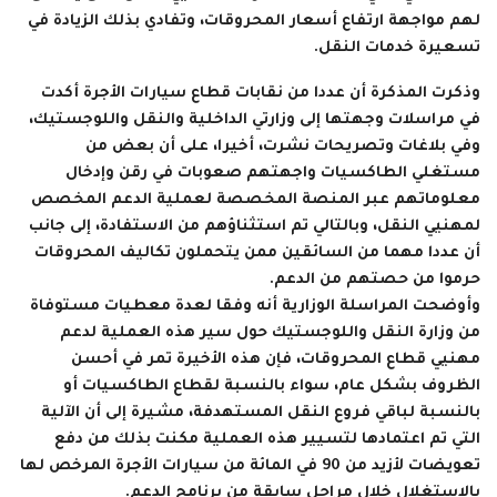
لهم مواجهة ارتفاع أسعار المحروقات، وتفادي بذلك الزيادة في
تسعيرة خدمات النقل.
وذكرت المذكرة أن عددا من نقابات قطاع سيارات الأجرة أكدت
في مراسلات وجهتها إلى وزارتي الداخلية والنقل واللوجستيك،
وفي بلاغات وتصريحات نشرت، أخيرا، على أن بعض من
مستغلي الطاكسيات واجهتهم صعوبات في رقن وإدخال
معلوماتهم عبر المنصة المخصصة لعملية الدعم المخصص
لمهنيي النقل، وبالتالي تم استثناؤهم من الاستفادة، إلى جانب
أن عددا مهما من السائقين ممن يتحملون تكاليف المحروقات
حرموا من حصتهم من الدعم.
وأوضحت المراسلة الوزارية أنه وفقا لعدة معطيات مستوفاة
من وزارة النقل واللوجستيك حول سير هذه العملية لدعم
مهنيي قطاع المحروقات، فإن هذه الأخيرة تمر في أحسن
الظروف بشكل عام، سواء بالنسبة لقطاع الطاكسيات أو
بالنسبة لباقي فروع النقل المستهدفة، مشيرة إلى أن الآلية
التي تم اعتمادها لتسيير هذه العملية مكنت بذلك من دفع
تعويضات لأزيد من 90 في المائة من سيارات الأجرة المرخص لها
بالاستغلال خلال مراحل سابقة من برنامج الدعم.