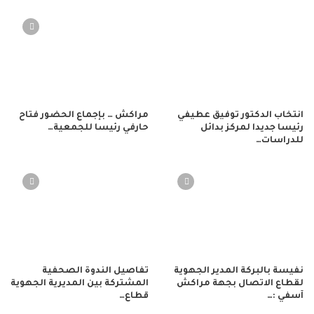
انتخاب الدكتور توفيق عطيفي
مراكش … بإجماع الحضور فتاح
رئيسا جديدا لمركز بدائل
حارفي رئيسا للجمعية…
للدراسات…
نفيسة بالبركة المدير الجهوية
تفاصيل الندوة الصحفية
لقطاع الاتصال بجهة مراكش
المشتركة بين المديرية الجهوية
آسفي :…
قطاع…