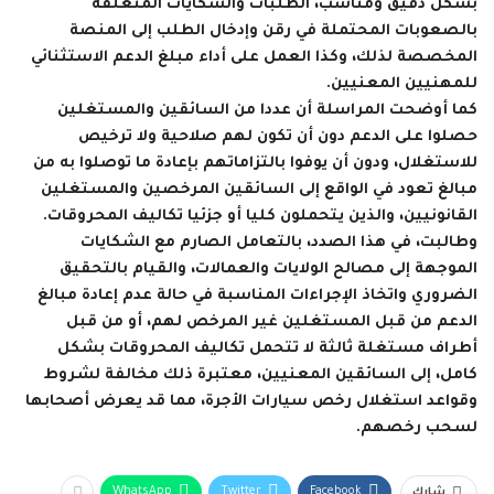
بشكل دقيق ومناسب، الطلبات والشكايات المتعلقة
بالصعوبات المحتملة في رقن وإدخال الطلب إلى المنصة
المخصصة لذلك، وكذا العمل على أداء مبلغ الدعم الاستثنائي
للمهنيين المعنيين.
كما أوضحت المراسلة أن عددا من السائقين والمستغلين
حصلوا على الدعم دون أن تكون لهم صلاحية ولا ترخيص
للاستغلال، ودون أن يوفوا بالتزاماتهم بإعادة ما توصلوا به من
مبالغ تعود في الواقع إلى السائقين المرخصين والمستغلين
القانونيين، والذين يتحملون كليا أو جزئيا تكاليف المحروقات.
وطالبت، في هذا الصدد، بالتعامل الصارم مع الشكايات
الموجهة إلى مصالح الولايات والعمالات، والقيام بالتحقيق
الضروري واتخاذ الإجراءات المناسبة في حالة عدم إعادة مبالغ
الدعم من قبل المستغلين غير المرخص لهم، أو من قبل
أطراف مستغلة ثالثة لا تتحمل تكاليف المحروقات بشكل
كامل، إلى السائقين المعنيين، معتبرة ذلك مخالفة لشروط
وقواعد استغلال رخص سيارات الأجرة، مما قد يعرض أصحابها
لسحب رخصهم.
WhatsApp
Twitter
Facebook
شارك