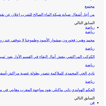
مجتمع
من أجل أشغال صيانة شبكة الماء الصالح للشرب إعلان عن نقص 
السابق
التالي
رياضة
رياضة
محمد وهبي: فخورون بمشوار الأسود وطموحنا لا يتوقف عند ربع 
رياضة
الكوكب المراكشي ينعش آمال البقاء في القسم الأول بفوز ثمين
رياضة
نادي الحي المحمدي للملاكمة يتصدر بطولة عصبة مراكش-آسف
رياضة
الحكم الهولندي داني ماكيلي يقود مواجهة المغرب وهايتي في مونديا
السابق
التالي
فن