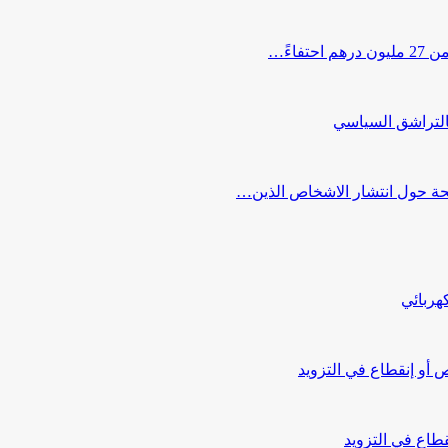
اءً…
التراشق السياسي
صحة حول انتشار الاشخاص الذين…
هربائي
أو إنقطاع في التزويد
طاع في التزويد