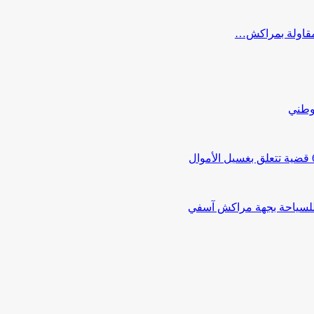
ب مقاولة بمراكش…
لوطني
 للسياحة بجهة مراكش آسفي