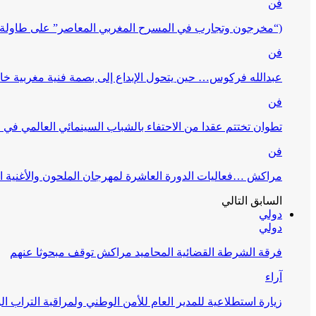
فن
(“مخرجون وتجارب في المسرح المغربي المعاصر” على طاولة 
فن
عبدالله فركوس… حين يتحول الإبداع إلى بصمة فنية مغربية خا
فن
تطوان تختتم عقدا من الاحتفاء بالشباب السينمائي العالمي في
فن
مراكش …فعاليات الدورة العاشرة لمهرجان الملحون والأغنية ا
السابق
التالي
دولي
دولي
فرقة الشرطة القضائية المحاميد مراكش توقف مبحوثا عنهم
آراء
زيارة استطلاعية للمدير العام للأمن الوطني ولمراقبة التراب ا