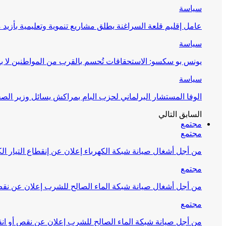
سياسة
عامل إقليم قلعة السراغنة يطلق مشاريع تنموية وتعليمية بأزيد من 27 مليون درهم احتف
سياسة
يونس بو سكسو: الاستحقاقات تُحسم بالقرب من المواطنين لا ب
سياسة
الوفا المستشار البرلماني لحزب البام بمراكش يسائل وزير ال
السابق
التالي
مجتمع
مجتمع
من أجل أشغال صيانة شبكة الكهرباء إعلان عن إنقطاع التيار الك
مجتمع
من أجل أشغال صيانة شبكة الماء الصالح للشرب إعلان عن نقص 
مجتمع
من أجل صيانة شبكة الماء الصالح للشرب إعلان عن نقص أو انق