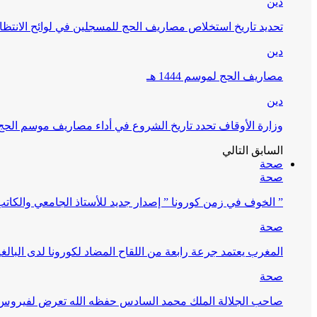
دين
تحديد تاريخ استخلاص مصاريف الحج للمسجلين في لوائح الانتظار (
دين
مصاريف الحج لموسم 1444 هـ
دين
وزارة الأوقاف تحدد تاريخ الشروع في أداء مصاريف موسم الحج لـ 4
السابق
التالي
صحة
صحة
” الخوف في زمن كورونا ” إصدار جديد للأستاذ الجامعي والكات
صحة
المغرب يعتمد جرعة رابعة من اللقاح المضاد لكورونا لدى البالغين 60 سنة فما فوق أو 
صحة
صاحب الجلالة الملك محمد السادس حفظه الله تعرض لفيروس كورونا ا