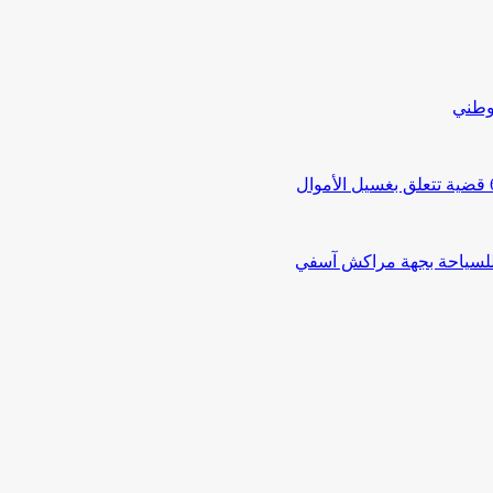
لوطني
 للسياحة بجهة مراكش آسفي