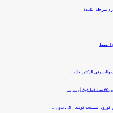
المرحلة الثانية)
144
ب والحقوقي الدكتور خالد…
من…
لمستجد كوفيد – 19 ، بدون…