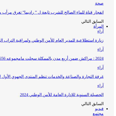
صحة
انفجار قناة للماء الصالح للشرب تابعة ل ” راديما” تغرق مرأ
السابق
التالي
المرأة
آراء
زيارة استطلاعية للمدير العام للأمن الوطني ولمراقبة التراب ا
آراء
2024 : مراكش ضمن أربع مدن بالممكلة سجلت مامجموعه 656 قضية تتعلق بغسيل الأموال
آراء
غرفة التجارة والصناعة والخدمات تنظم المنتدى الجهوي الأول
آراء
الحصيلة السنوية للإدارة العامة للأمن الوطني 2024
السابق
التالي
فيديو
مجتمع