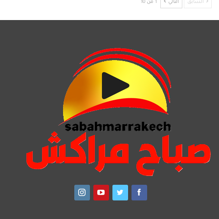
السابق
التالي
1 من 10