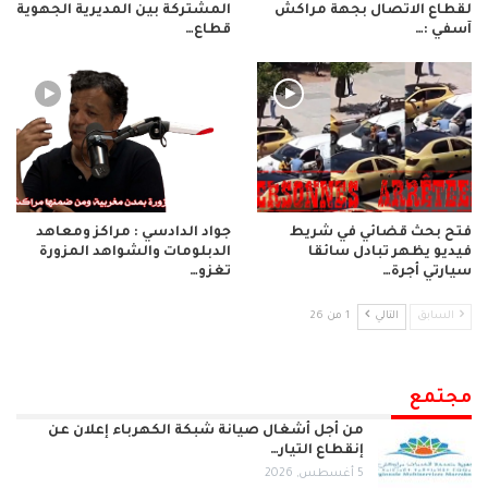
لقطاع الاتصال بجهة مراكش
المشتركة بين المديرية الجهوية
آسفي :…
قطاع…
فتح بحث قضائي في شريط
جواد الدادسي : مراكز ومعاهد
فيديو يظهر تبادل سائقا
الدبلومات والشواهد المزورة
سيارتي أجرة…
تغزو…
السابق
التالي
1 من 26
مجتمع
من أجل أشغال صيانة شبكة الكهرباء إعلان عن
إنقطاع التيار…
5 أغسطس, 2026