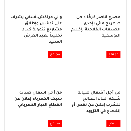
مصرع قاصر غرقًا داخل
والي مراكش-آسفي يشرف
صهريج مائي بإحدى
على تدشين وإطلاق
الضيعات الفلاحية بإقليم
مشاريع تنموية كبرى
اليوسفية
تخليداً لعيد العرش
المجيد
مجتمع
مجتمع
من أجل أشغال صيانة
من أجل اشغال صيانة
شبكة الماء الصالح
شبكة الكهرباء إعلان عن
للشرب إعلان عن نقص أو
انقطاع التيار الكهربائي
إنقطاع في التزويد
مجتمع
مجتمع