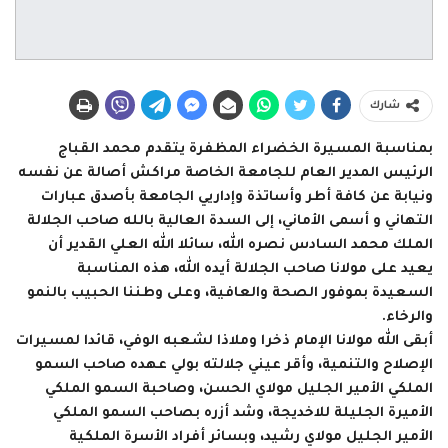
شارك
بمناسبة المسيرة الخضراء المظفرة يتقدم محمد القباج
الرئيس المدير العام للجامعة الخاصة مراكش أصالة عن نفسه
ونيابة عن كافة أطر وأساتذة وإداريي الجامعة بأصدق عبارات
التهاني و أسمى الأماني، إلى السدة العالية بالله صاحب الجلالة
الملك محمد السادس نصره الله، سائلا الله العلي القدير أن
يعيد على مولانا صاحب الجلالة أيده الله، هذه المناسبة
السعيدة بموفور الصحة والعافية، وعلى وطننا الحبيب بالنمو
والرخاء.
أبقى الله مولانا الإمام ذخرا وملاذا لشعبه الوفي، قائدا لمسيرات
الإصلاح والتنمية، وأقر عيني جلالته بولي عهده صاحب السمو
الملكي الأمير الجليل مولاي الحسن، وصاحبة السمو الملكي
الأميرة الجليلة للاخديجة، وشد أزره بصاحب السمو الملكي
الأمير الجليل مولاي رشيد، وبسائر أفراد الأسرة الملكية