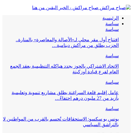
صباح مراكش - الخبر اليقين من هنا
الرئيسية
سياسة
سياسة
افتتاح أول مقر محلي لـ«الأصالة والمعاصرة» بالمنارة..
الحزب يطلق من مراكش دينامية…
سياسة
الاتحاد الاشتراكي بالحوز يجدد هياكله التنظيمية بعقد الجمع
العام لفرع قيادة أوزكيتة
سياسة
عامل إقليم قلعة السراغنة يطلق مشاريع تنموية وتعليمية
بأزيد من 27 مليون درهم احتفاءً…
سياسة
يونس بو سكسو: الاستحقاقات تُحسم بالقرب من المواطنين لا
بالتراشق السياسي