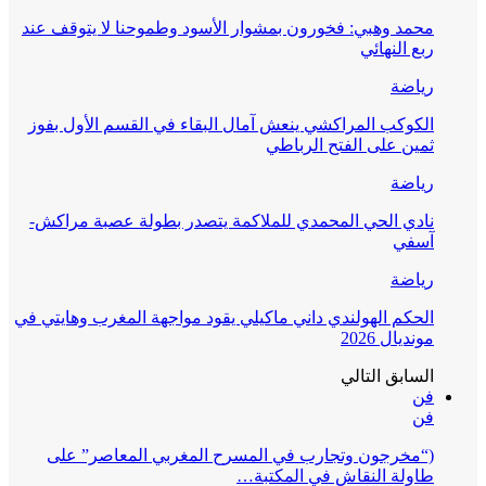
محمد وهبي: فخورون بمشوار الأسود وطموحنا لا يتوقف عند
ربع النهائي
رياضة
الكوكب المراكشي ينعش آمال البقاء في القسم الأول بفوز
ثمين على الفتح الرباطي
رياضة
نادي الحي المحمدي للملاكمة يتصدر بطولة عصبة مراكش-
آسفي
رياضة
الحكم الهولندي داني ماكيلي يقود مواجهة المغرب وهايتي في
مونديال 2026
السابق
التالي
فن
فن
(“مخرجون وتجارب في المسرح المغربي المعاصر” على
طاولة النقاش في المكتبة…