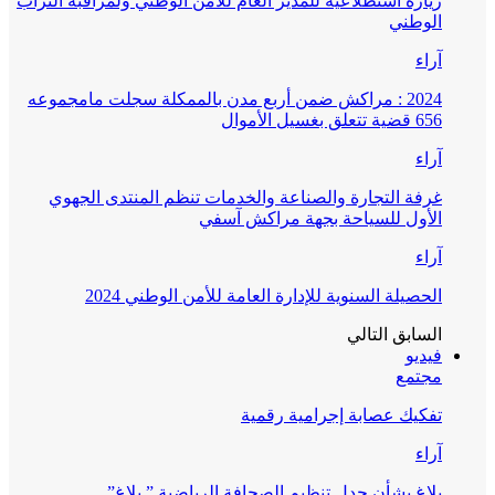
زيارة استطلاعية للمدير العام للأمن الوطني ولمراقبة التراب
الوطني
آراء
2024 : مراكش ضمن أربع مدن بالممكلة سجلت مامجموعه
656 قضية تتعلق بغسيل الأموال
آراء
غرفة التجارة والصناعة والخدمات تنظم المنتدى الجهوي
الأول للسياحة بجهة مراكش آسفي
آراء
الحصيلة السنوية للإدارة العامة للأمن الوطني 2024
السابق
التالي
فيديو
مجتمع
تفكيك عصابة إجرامية رقمية
آراء
بلاغ بشأن جدل تنظيم الصحافة الرياضية ” بلاغ”