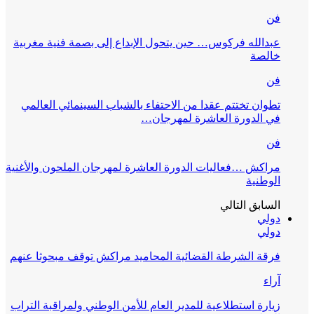
فن
عبدالله فركوس… حين يتحول الإبداع إلى بصمة فنية مغربية
خالصة
فن
تطوان تختتم عقدا من الاحتفاء بالشباب السينمائي العالمي
في الدورة العاشرة لمهرجان…
فن
مراكش …فعاليات الدورة العاشرة لمهرجان الملحون والأغنية
الوطنية
السابق
التالي
دولي
دولي
فرقة الشرطة القضائية المحاميد مراكش توقف مبحوثا عنهم
آراء
زيارة استطلاعية للمدير العام للأمن الوطني ولمراقبة التراب