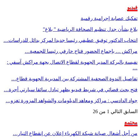
فيديو
تفكيك عصابة إجرامية رقمية
بلاغ بشأن جدل تنظيم الصحافة الرياضية ” بلاغ”
انتخاب الدكتور توفيق عطيفي رئيسا جديدا لمركز بدائل للدراسات…
مراكش … بإجماع الحضور فتاح حارفي رئيسا للجمعية…
نفيسة بالبركة المدير الجهوية لقطاع الاتصال بجهة مراكش آسفي :
…
تفاصيل الندوة الصحفية المشتركة بين المديرية الجهوية قطاع…
فتح بحث قضائي في شريط فيديو يظهر تبادل سائقا سيارتي أجرة…
جواد الدادسي : مراكز ومعاهد الدبلومات والشواهد المزورة تغزو…
السابق
التالي
1 من 26
مجتمع
من أجل أشغال صيانة شبكة الكهرباء إعلان عن إنقطاع التيار…