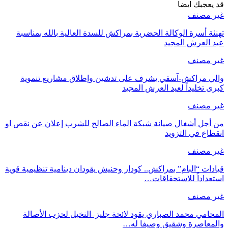
قد يعجبك ايضا
غير مصنف
تهنئة أسرة الوكالة الحضرية بمراكش للسدة العالية بالله بمناسبة
عيد العرش المجيد
غير مصنف
والي مراكش-آسفي يشرف على تدشين وإطلاق مشاريع تنموية
كبرى تخليداً لعيد العرش المجيد
غير مصنف
من أجل أشغال صيانة شبكة الماء الصالح للشرب إعلان عن نقص او
انقطاع في التزويد
غير مصنف
قيادات “البام” بمراكش.. كودار وحنيش يقودان دينامية تنظيمية قوية
استعداداً للاستحقاقات…
غير مصنف
المحامي محمد الصباري يقود لائحة جليز–النخيل لحزب الأصالة
والمعاصرة وشقيق وصيفا له…