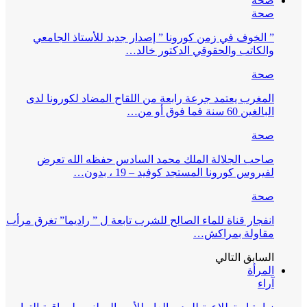
صحة
صحة
” الخوف في زمن كورونا ” إصدار جديد للأستاذ الجامعي
والكاتب والحقوقي الدكتور خالد…
صحة
المغرب يعتمد جرعة رابعة من اللقاح المضاد لكورونا لدى
البالغين 60 سنة فما فوق أو من…
صحة
صاحب الجلالة الملك محمد السادس حفظه الله تعرض
لفيروس كورونا المستجد كوفيد – 19 ، بدون…
صحة
انفجار قناة للماء الصالح للشرب تابعة ل ” راديما” تغرق مرأب
مقاولة بمراكش…
السابق
التالي
المرأة
آراء