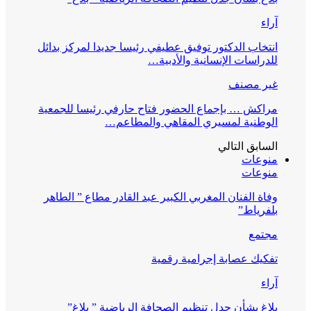
آراء
انتخاب الدكتور توفيق عطيفي رئيسا جديدا لمركز بدائل
للدراسات الإنسانية والأدبية…
غير مصنف
مراكش … بإجماع الحضور فتاح حارفي رئيسا للجمعية
الوطنية لمسيري المقاهي والمطاعم…
السابق
التالي
منوعات
منوعات
وفاة الفنان المغربي الكبير عبد القادر مطاع ” الطاهر
بلفرياط”
مجتمع
تفكيك عصابة إجرامية رقمية
آراء
بلاغ بشأن جدل تنظيم الصحافة الرياضية ” بلاغ”