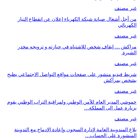
غير مصنف
من أجل أشغال صيانة شبكة الكهرباء إعلان عن انقطاع التيار
الكهربائي
غير مصنف
مراكش … إيقاف شخص للاشتباه في حيازته و ترويجه مخدر
الشيرة
غير مصنف
شريط فيديو منشور على صفحات مواقع التواصل الاجتماعي يطيح
بشخص بمراكش
غير مصنف
حموشي المدير العام للأمن الوطني ولمراقبة التراب الوطني يقوم
بزيارة عمل إلى المملكة…
غير مصنف
بلاغ المندوبية العامة لإدارة السجون وإعادة الإدماج مع التدوينة
المنشورة على الحساب…