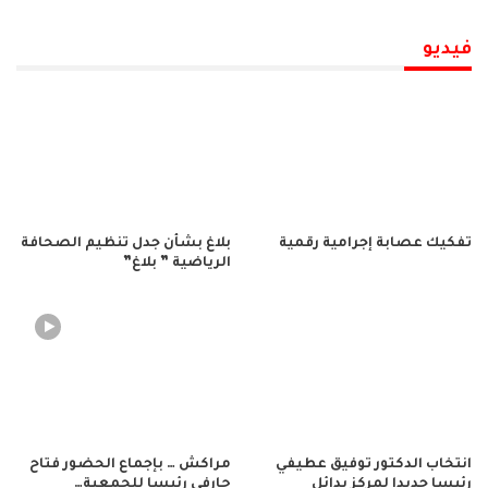
فيديو
تفكيك عصابة إجرامية رقمية
بلاغ بشأن جدل تنظيم الصحافة
الرياضية ” بلاغ”
انتخاب الدكتور توفيق عطيفي
مراكش … بإجماع الحضور فتاح
رئيسا جديدا لمركز بدائل
حارفي رئيسا للجمعية…