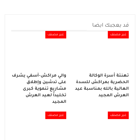
قد يعجبك ايضا
غير مصنف
غير مصنف
تهنئة أسرة الوكالة
والي مراكش-آسفي يشرف
الحضرية بمراكش للسدة
على تدشين وإطلاق
العالية بالله بمناسبة عيد
مشاريع تنموية كبرى
العرش المجيد
تخليداً لعيد العرش
المجيد
غير مصنف
غير مصنف