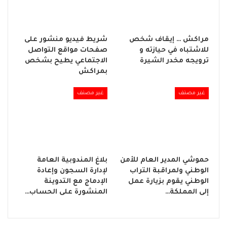
مراكش … إيقاف شخص
شريط فيديو منشور على
للاشتباه في حيازته و
صفحات مواقع التواصل
ترويجه مخدر الشيرة
الاجتماعي يطيح بشخص
بمراكش
غير مصنف
غير مصنف
حموشي المدير العام للأمن
بلاغ المندوبية العامة
الوطني ولمراقبة التراب
لإدارة السجون وإعادة
الوطني يقوم بزيارة عمل
الإدماج مع التدوينة
إلى المملكة…
المنشورة على الحساب…