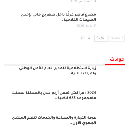
4 أغسطس, 2026
مصرع قاصر غرقًا داخل صهريج مائي بإحدى
الضيعات الفلاحية…
31 يوليو, 2026
السابق
التالي
1 من 574
حوادث
زيارة استطلاعية للمدير العام للأمن الوطني
ولمراقبة التراب…
2024 : مراكش ضمن أربع مدن بالممكلة سجلت
مامجموعه 656 قضية…
غرفة التجارة والصناعة والخدمات تنظم المنتدى
الجهوي الأول…