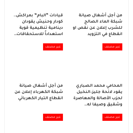
من أجل أشغال صيانة
قيادات “البام” بمراكش..
شبكة الماء الصالح
كودار وحنيش يقودان
للشرب إعلان عن نقص او
دينامية تنظيمية قوية
انقطاع في التزويد
استعداداً للاستحقاقات…
غير مصنف
غير مصنف
المحامي محمد الصباري
من أجل أشغال صيانة
يقود لائحة جليز–النخيل
شبكة الكهرباء إعلان عن
لحزب الأصالة والمعاصرة
انقطاع التيار الكهربائي
وشقيق وصيفا له…
غير مصنف
غير مصنف