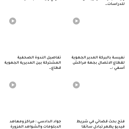
للدراسات…
نفيسة بالبركة المدير الجهوية
تفاصيل الندوة الصحفية
لقطاع الاتصال بجهة مراكش
المشتركة بين المديرية الجهوية
آسفي :…
قطاع…
فتح بحث قضائي في شريط
جواد الدادسي : مراكز ومعاهد
فيديو يظهر تبادل سائقا
الدبلومات والشواهد المزورة