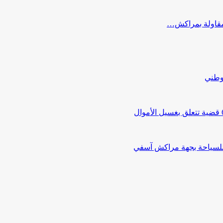
ب مقاولة بمراكش…
لوطني
 للسياحة بجهة مراكش آسفي