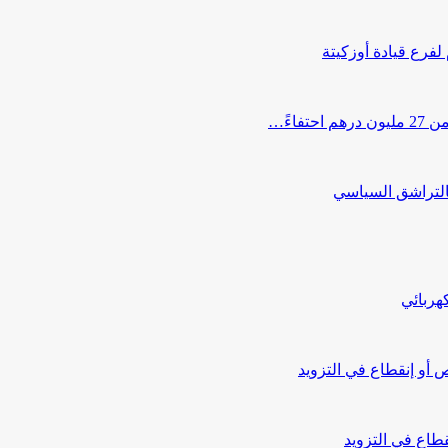
 لفرع قيادة أوزكيتة
اءً…
التراشق السياسي
هربائي
أو إنقطاع في التزويد
طاع في التزويد