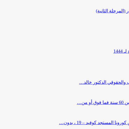
المرحلة الثانية)
144
ب والحقوقي الدكتور خالد…
من…
لمستجد كوفيد – 19 ، بدون…