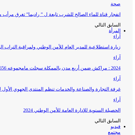
صحة
انفجار قناة للماء الصالح للشرب تابعة ل ” راديما” تغرق مرأ
السابق
التالي
المرأة
آراء
زيارة استطلاعية للمدير العام للأمن الوطني ولمراقبة التراب ا
آراء
2024 : مراكش ضمن أربع مدن بالممكلة سجلت مامجموعه 656 قضية تتعلق بغسيل الأموال
آراء
غرفة التجارة والصناعة والخدمات تنظم المنتدى الجهوي الأول
آراء
الحصيلة السنوية للإدارة العامة للأمن الوطني 2024
السابق
التالي
فيديو
مجتمع