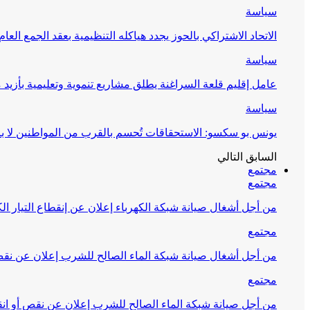
سياسة
الاتحاد الاشتراكي بالحوز يجدد هياكله التنظيمية بعقد الجمع العام
سياسة
عامل إقليم قلعة السراغنة يطلق مشاريع تنموية وتعليمية بأزيد من 27 مليون درهم احتف
سياسة
يونس بو سكسو: الاستحقاقات تُحسم بالقرب من المواطنين لا ب
السابق
التالي
مجتمع
مجتمع
من أجل أشغال صيانة شبكة الكهرباء إعلان عن إنقطاع التيار الك
مجتمع
من أجل أشغال صيانة شبكة الماء الصالح للشرب إعلان عن نقص 
مجتمع
من أجل صيانة شبكة الماء الصالح للشرب إعلان عن نقص أو انق