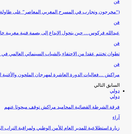
فن
(“مخرجون وتجارب في المسرح المغربي المعاصر” على طاولة 
فن
عبدالله فركوس… حين يتحول الإبداع إلى بصمة فنية مغربية خا
فن
تطوان تختتم عقدا من الاحتفاء بالشباب السينمائي العالمي في
فن
مراكش …فعاليات الدورة العاشرة لمهرجان الملحون والأغنية ا
السابق
التالي
دولي
دولي
فرقة الشرطة القضائية المحاميد مراكش توقف مبحوثا عنهم
آراء
زيارة استطلاعية للمدير العام للأمن الوطني ولمراقبة التراب ا