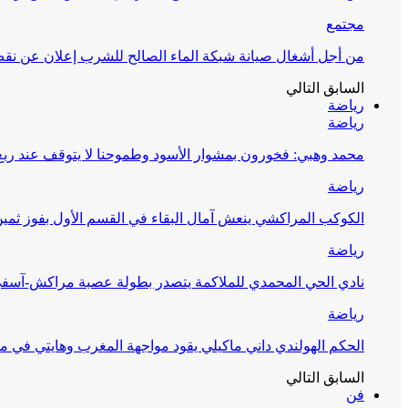
مجتمع
من أجل أشغال صيانة شبكة الماء الصالح للشرب إعلان عن نقص 
السابق
التالي
رياضة
رياضة
محمد وهبي: فخورون بمشوار الأسود وطموحنا لا يتوقف عند ربع 
رياضة
الكوكب المراكشي ينعش آمال البقاء في القسم الأول بفوز ثمين
رياضة
نادي الحي المحمدي للملاكمة يتصدر بطولة عصبة مراكش-آسف
رياضة
الحكم الهولندي داني ماكيلي يقود مواجهة المغرب وهايتي في مونديا
السابق
التالي
فن