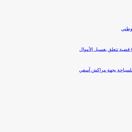
لوطني
 للسياحة بجهة مراكش آسفي