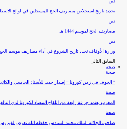
دين
تحديد تاريخ استخلاص مصاريف الحج للمسجلين في لوائح الانتظار (
دين
مصاريف الحج لموسم 1444 هـ
دين
وزارة الأوقاف تحدد تاريخ الشروع في أداء مصاريف موسم الحج لـ 4
السابق
التالي
صحة
صحة
” الخوف في زمن كورونا ” إصدار جديد للأستاذ الجامعي والكات
صحة
المغرب يعتمد جرعة رابعة من اللقاح المضاد لكورونا لدى البالغين 60 سنة فما فوق أو 
صحة
صاحب الجلالة الملك محمد السادس حفظه الله تعرض لفيروس كورونا ا