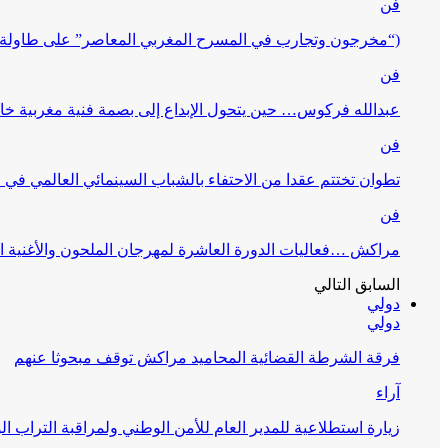
فن
(“مخرجون وتجارب في المسرح المغربي المعاصر” على طاولة 
فن
عبدالله فركوس… حين يتحول الإبداع إلى بصمة فنية مغربية خا
فن
تطوان تختتم عقدا من الاحتفاء بالشباب السينمائي العالمي في
فن
مراكش …فعاليات الدورة العاشرة لمهرجان الملحون والأغنية ا
السابق
التالي
دولي
دولي
فرقة الشرطة القضائية المحاميد مراكش توقف مبحوثا عنهم
آراء
زيارة استطلاعية للمدير العام للأمن الوطني ولمراقبة التراب ا