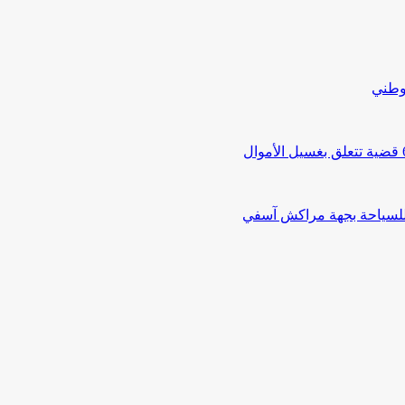
لوطني
 للسياحة بجهة مراكش آسفي