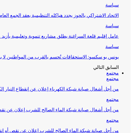
سياسة
الاتحاد الاشتراكي بالحوز يجدد هياكله التنظيمية بعقد الجمع العام
سياسة
عامل إقليم قلعة السراغنة يطلق مشاريع تنموية وتعليمية بأزيد من 27 مليون درهم احتف
سياسة
يونس بو سكسو: الاستحقاقات تُحسم بالقرب من المواطنين لا ب
السابق
التالي
مجتمع
مجتمع
من أجل أشغال صيانة شبكة الكهرباء إعلان عن إنقطاع التيار الك
مجتمع
من أجل أشغال صيانة شبكة الماء الصالح للشرب إعلان عن نقص 
مجتمع
من أجل صيانة شبكة الماء الصالح للشرب إعلان عن نقص أو انق