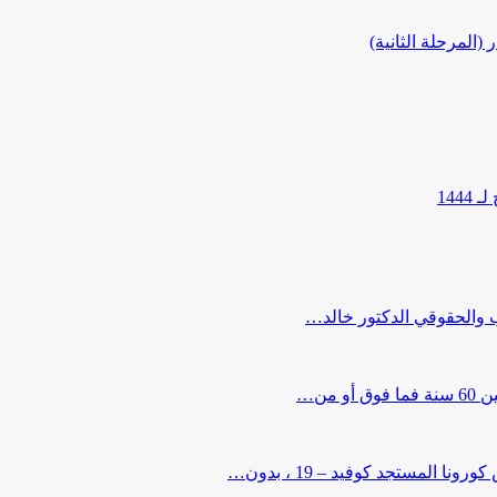
المرحلة الثانية)
144
ب والحقوقي الدكتور خالد…
من…
لمستجد كوفيد – 19 ، بدون…