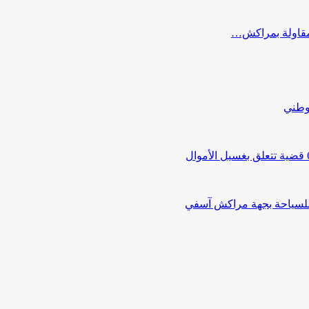
ب مقاولة بمراكش…
لوطني
 للسياحة بجهة مراكش آسفي