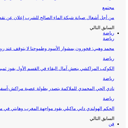
مجتمع
من أجل أشغال صيانة شبكة الماء الصالح للشرب إعلان عن نقص 
السابق
التالي
رياضة
رياضة
محمد وهبي: فخورون بمشوار الأسود وطموحنا لا يتوقف عند ربع 
رياضة
الكوكب المراكشي ينعش آمال البقاء في القسم الأول بفوز ثمين
رياضة
نادي الحي المحمدي للملاكمة يتصدر بطولة عصبة مراكش-آسف
رياضة
الحكم الهولندي داني ماكيلي يقود مواجهة المغرب وهايتي في مونديا
السابق
التالي
فن