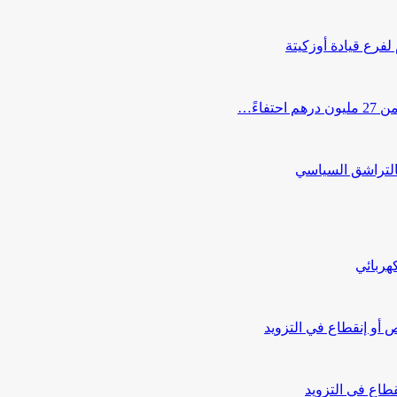
 لفرع قيادة أوزكيتة
اءً…
التراشق السياسي
هربائي
أو إنقطاع في التزويد
طاع في التزويد