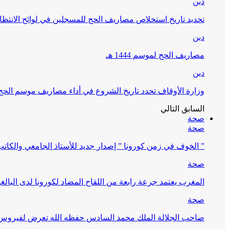
دين
تحديد تاريخ استخلاص مصاريف الحج للمسجلين في لوائح الانتظار (
دين
مصاريف الحج لموسم 1444 هـ
دين
وزارة الأوقاف تحدد تاريخ الشروع في أداء مصاريف موسم الحج لـ 4
السابق
التالي
صحة
صحة
” الخوف في زمن كورونا ” إصدار جديد للأستاذ الجامعي والكات
صحة
المغرب يعتمد جرعة رابعة من اللقاح المضاد لكورونا لدى البالغين 60 سنة فما فوق أو 
صحة
صاحب الجلالة الملك محمد السادس حفظه الله تعرض لفيروس كورونا ا