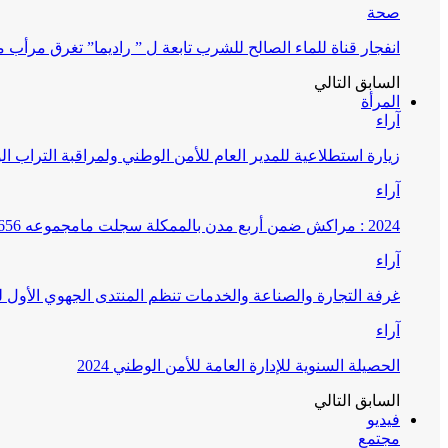
صحة
انفجار قناة للماء الصالح للشرب تابعة ل ” راديما” تغرق مرأ
السابق
التالي
المرأة
آراء
زيارة استطلاعية للمدير العام للأمن الوطني ولمراقبة التراب ا
آراء
2024 : مراكش ضمن أربع مدن بالممكلة سجلت مامجموعه 656 قضية تتعلق بغسيل الأموال
آراء
غرفة التجارة والصناعة والخدمات تنظم المنتدى الجهوي الأول
آراء
الحصيلة السنوية للإدارة العامة للأمن الوطني 2024
السابق
التالي
فيديو
مجتمع