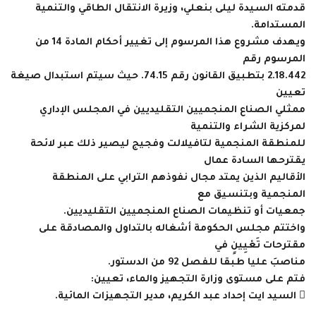
قدمته السيدة ليلى بنعلي، وزيرة الانتقال الطاقي والتنمية
المستدامة.
ويهدف مشروع هذا المرسوم إلى تغيير أحكام المادة 14 من
المرسوم رقم
2.18.442 بتطبيق القانون رقم 74.15. حيث سيتم استبدال صيغة
تعيين
ممثلي الصناع المنجميين التقليديين في المجلس الإداري
لمركزية الشراء والتنمية
للمنطقة المنجمية لتافيلالت وفجيج ليصير ذلك عبر لائحة
يقترحها السادة عمال
الأقاليم الذين يمتد مجال نفوذهم الترابي على المنطقة
المنجمية وبتنسيق مع
جمعيات أو تنظيمات الصناع المنجميين التقليديين.
واختتم مجلس الحكومة أشغاله بالتداول والمصادقة على
مقترحات تَعْيِينٍ في
مناصبَ عليا طبقا للفصل 92 من الدستور.
فتم على مستوى وزارة التجهيز والماء، تعيين:
 السيد ايت إحداد عبد الكريم، مدير التجهيزات المائية.