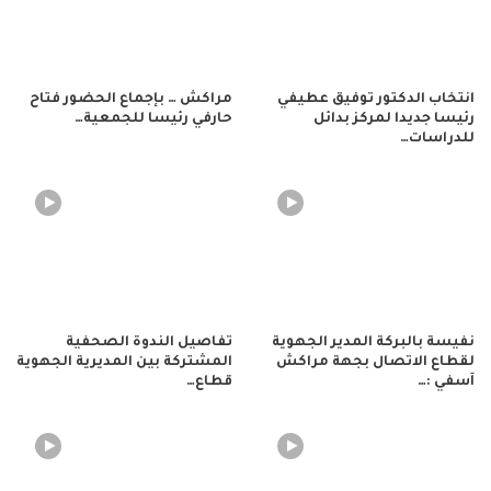
انتخاب الدكتور توفيق عطيفي
مراكش … بإجماع الحضور فتاح
رئيسا جديدا لمركز بدائل
حارفي رئيسا للجمعية…
للدراسات…
نفيسة بالبركة المدير الجهوية
تفاصيل الندوة الصحفية
لقطاع الاتصال بجهة مراكش
المشتركة بين المديرية الجهوية
آسفي :…
قطاع…