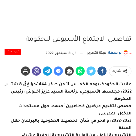
تفاصيل الاجتماع الأسبوعي للحكومة
غير مصنف
بواسطة
هيئة التحرير
في
8 سبتمبر, 2022
شارك
عقدت الحكومة، يومه الخميس 11 من صفر 1444،موَافِقُ 8 شتنبر
2022، مجلسها الأسبوعي، برئاسة السيد عزيز أخنوش، رئيس
الحكومة،
خصص لتقديم عرضين قطاعيين أحدهما حول مستجدات
الدخول المدرسي
2022-2023، والآخر في شأن الحصيلة الحكومية بالبرلمان خلال
السنة
التشريعية الأولى من الولاية التشريعية الحادية عشرة،