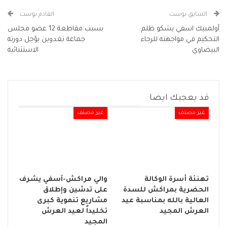
السابق بوست
القادم بوست
أولمبيك اسفي يشكو ظلم
بسبب مقاطعة 12 عضو مجلس
التحكيم في مواجهته للرجاء
جماعة تغدوين يؤجل دورته
البيضاوي
الاستثنائية
قد يعجبك ايضا
غير مصنف
غير مصنف
تهنئة أسرة الوكالة
والي مراكش-آسفي يشرف
الحضرية بمراكش للسدة
على تدشين وإطلاق
العالية بالله بمناسبة عيد
مشاريع تنموية كبرى
العرش المجيد
تخليداً لعيد العرش
المجيد