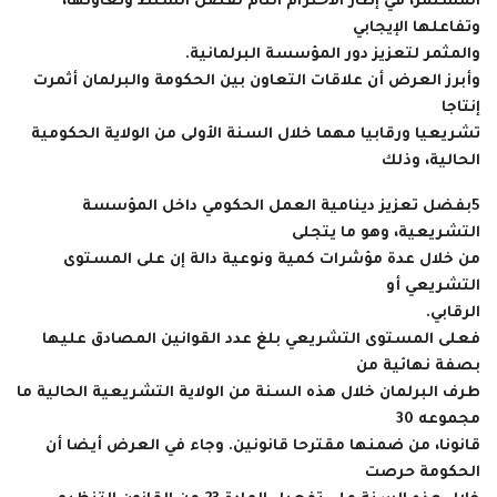
المستمر، في إطار الاحترام التام لفصل السلط وتعاونها،
وتفاعلها الإيجابي
والمثمر لتعزيز دور المؤسسة البرلمانية.
وأبرز العرض أن علاقات التعاون بين الحكومة والبرلمان أثمرت
إنتاجا
تشريعيا ورقابيا مهما خلال السنة الأولى من الولاية الحكومية
الحالية، وذلك
5
بفضل تعزيز دينامية العمل الحكومي داخل المؤسسة
التشريعية، وهو ما يتجلى
من خلال عدة مؤشرات كمية ونوعية دالة إن على المستوى
التشريعي أو
الرقابي.
فعلى المستوى التشريعي بلغ عدد القوانين المصادق عليها
بصفة نهائية من
طرف البرلمان خلال هذه السنة من الولاية التشريعية الحالية ما
مجموعه 30
قانونا، من ضمنها مقترحا قانونين. وجاء في العرض أيضا أن
الحكومة حرصت