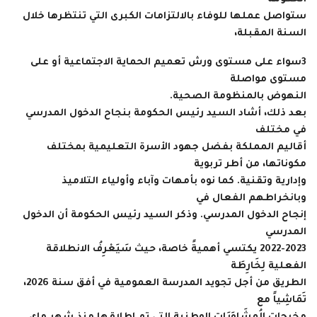
ستواصل عملها للوفاء بالالتزامات الكبرى التي تنتظرها خلال
السنة المقبلة،
3
سواء على مستوى ورش تعميم الحماية الاجتماعية أو على
مستوى مواصلة
النهوض بالمنظومة الصحية.
بعد ذلك، أشاد السيد رئيس الحكومة بنجاح الدخول المدرسي
في مختلف
أقاليم المملكة بفضل جهود الأسرة التعليمية بمختلف
مكوناتها، من أطر تربوية
وإدارية وتقنية. كما نوه بأمهات وآباء وأولياء التلاميذ
وبانخراطهم الفعال في
إنجاح الدخول المدرسي. وذكر السيد رئيس الحكومة أن الدخول
المدرسي
2022-2023 يكتسي أهميةً خاصة، حيث سَيَعْرِفُ الانطلاقة
الفعلية لِخَارِطَة
الطريق من أجل تجويد المدرسة العمومية في أفق سنة 2026،
تَمَاشِياً مع