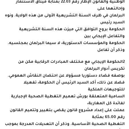
الوطنية والقانون الإطار رقم 22.03 بمثابة ميثاق الاستثمار
وإحالتهما على
البرلمان في ظرف السنة التشريعية الأولى من هذه الولاية. ونوه
السيد رئيس
الحكومة بروح التوافق التي ميزت هذه السنة التشريعية
والتفاعل الإيجابي بين
الحكومة والمؤسسات الدستورية، لا سيما البرلمان بمجلسيه.
وذكر أن تفاعل
2
الحكومة الإيجابي مع مختلف المبادرات الرقابية مكن من
تكريس أدوار البرلمان
بوصفه فضاء دستوريا مسؤولا عن احتضان النقاش العمومي.
فضلا عن ذلك، أكد السيد الرئيس أن الحكومة، تفعيلا
للتوجيهات الملكية
السامية المتعلقة بورش تعميم التغطية الصحية الإجبارية
لفائدة كل المغاربة،
عملت على إعداد مشروع قانون يقضي بتغيير وتتميم القانون
رقم 65.00 بمثابة
التغطية الصحية الأساسية. وذكر أن التعديلات المدرجة بموجب