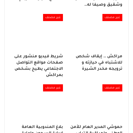
وشقيق وصيفا له…
غير مصنف
غير مصنف
مراكش … إيقاف شخص
شريط فيديو منشور على
للاشتباه في حيازته و
صفحات مواقع التواصل
ترويجه مخدر الشيرة
الاجتماعي يطيح بشخص
بمراكش
غير مصنف
غير مصنف
حموشي المدير العام للأمن
بلاغ المندوبية العامة