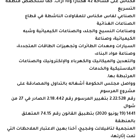
مكناس على مساحة 42 هكتاراً و10 آرات. كما ستخصص منطقة
التسريع
الصناعي لفاس مكناس للمقاولات الناشطة في قطاع
الصناعات الغذائية
وصناعات النسيج والجلد، والصناعات الكيميائية وشبه
الكيميائية، وصناعة
السيارات ومعدات الطائرات وتجهيزات الطاقات المتجددة،
وصناعة مواد البناء،
والتعدين والميكانيك والكهرباء والإلكترونيك والصناعات
البلاستيكية والخدمات
المرتبطة بها.
وواصل مجلس الحكومة أشغاله بالتداول والمصادقة على
مشروع المرسوم
رقم 2.22.528 بتغيير المرسوم رقم 2.18.442 الصادر في 27 من
شوال
1441 (19 يونيو 2020) بتطبيق القانون رقم 74.15 المتعلق
بالمنطقة
المنجمية لتافيلالت وفجيج، أخذا بعين الاعتبار الملاحظات التي
تمت إثارتها،