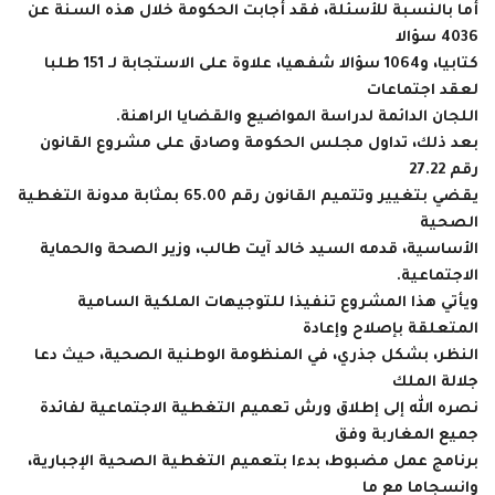
أما بالنسبة للأسئلة، فقد أجابت الحكومة خلال هذه السنة عن
4036 سؤالا
كتابيا، و1064 سؤالا شفهيا، علاوة على الاستجابة لـ 151 طلبا
لعقد اجتماعات
اللجان الدائمة لدراسة المواضيع والقضايا الراهنة.
بعد ذلك، تداول مجلس الحكومة وصادق على مشروع القانون
رقم 27.22
يقضي بتغيير وتتميم القانون رقم 65.00 بمثابة مدونة التغطية
الصحية
الأساسية، قدمه السيد خالد آيت طالب، وزير الصحة والحماية
الاجتماعية.
ويأتي هذا المشروع تنفيذا للتوجيهات الملكية السامية
المتعلقة بإصلاح وإعادة
النظر، بشكل جذري، في المنظومة الوطنية الصحية، حيث دعا
جلالة الملك
نصره الله إلى إطلاق ورش تعميم التغطية الاجتماعية لفائدة
جميع المغاربة وفق
برنامج عمل مضبوط، بدءا بتعميم التغطية الصحية الإجبارية،
وانسجاما مع ما