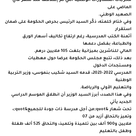
مخرجات الُمشَاوَرَات الوطنية التي تم إطلاقها منذ شهر ماي
الماضي على
الصعيد الوطني.
وفي ختام كلمته، ذكَّر السيد الرئيس بحرص الحكومة على ضمان
استقرار
أثمنة الكتب المدرسية، رغم ارتفاع تكاليف أسعار الورق
والطباعة، بفضل دعمها
المالي للناشرين بميزانية بلغت 105 ملايين درهم.
بعد ذلك، تتبع مجلس الحكومة عرضا حول معطيات
ومستجدات الدخول
المدرسي 2022-2023، قدمه السيد شكيب بنموسى، وزير التربية
الوطنية
والتعليم الأولي والرياضة.
وفي هذا الصدد، أبرز السيد الوزير أن انطلاق الموسم الدراسي
الجديد يأتي
تحت شعار &quot;من أجل مدرسة ذات جودة للجميع&quot;،
وتميز بالتحاق أزيد من 07
ملايين و900 ألف بين تلميذة وتلميذ، والتحاق 525 ألف طفلة
وطفل بالتعليم