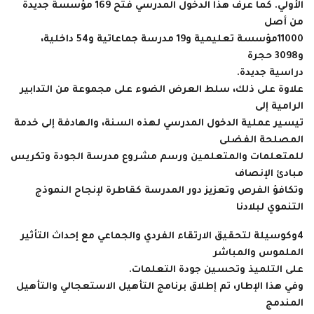
الأولي. كما عرف هذا الدخول المدرسي فتح 169 مؤسسة جديدة
من أصل
11000مؤسسة تعليمية و19 مدرسة جماعاتية و54 داخلية،
و3098 حجرة
دراسية جديدة.
علاوة على ذلك، سلط العرض الضوء على مجموعة من التدابير
الرامية إلى
تيسير عملية الدخول المدرسي لهذه السنة، والهادفة إلى خدمة
المصلحة الفضلى
للمتعلمات والمتعلمين ورسم مشروع مدرسة الجودة وتكريس
مبادئ الإنصاف
وتكافؤ الفرص وتعزيز دور المدرسة كقاطرة لإنجاح النموذج
التنموي لبلادنا
4
وكوسيلة لتحقيق الارتقاء الفردي والجماعي مع إحداث التأثير
الملموس والمباشر
على التلميذ وتحسين جودة التعلمات.
وفي هذا الإطار، تم إطلاق برنامج التأهيل الاستعجالي والتأهيل
المندمج