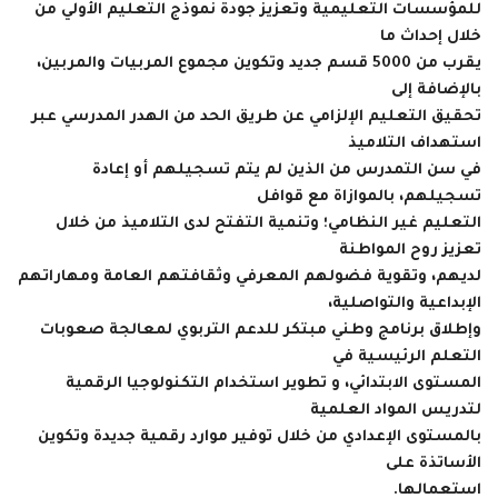
للمؤسسات التعليمية وتعزيز جودة نموذج التعليم الأولي من
خلال إحداث ما
يقرب من 5000 قسم جديد وتكوين مجموع المربيات والمربين،
بالإضافة إلى
تحقيق التعليم الإلزامي عن طريق الحد من الهدر المدرسي عبر
استهداف التلاميذ
في سن التمدرس من الذين لم يتم تسجيلهم أو إعادة
تسجيلهم، بالموازاة مع قوافل
التعليم غير النظامي؛ وتنمية التفتح لدى التلاميذ من خلال
تعزيز روح المواطنة
لديهم، وتقوية فضولهم المعرفي وثقافتهم العامة ومهاراتهم
الإبداعية والتواصلية،
وإطلاق برنامج وطني مبتكر للدعم التربوي لمعالجة صعوبات
التعلم الرئيسية في
المستوى الابتدائي، و تطوير استخدام التكنولوجيا الرقمية
لتدريس المواد العلمية
بالمستوى الإعدادي من خلال توفير موارد رقمية جديدة وتكوين
الأساتذة على
استعمالها.