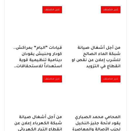
غير مصنف
غير مصنف
من أجل أشغال صيانة
قيادات “البام” بمراكش..
شبكة الماء الصالح
كودار وحنيش يقودان
للشرب إعلان عن نقص او
دينامية تنظيمية قوية
انقطاع في التزويد
استعداداً للاستحقاقات…
غير مصنف
غير مصنف
المحامي محمد الصباري
من أجل أشغال صيانة
يقود لائحة جليز–النخيل
شبكة الكهرباء إعلان عن
لحزب الأصالة والمعاصرة
انقطاع التيار الكهربائي