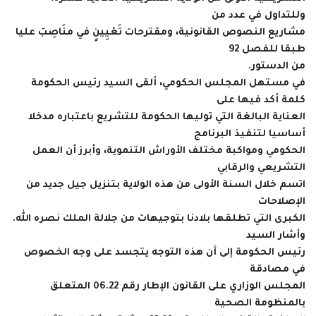
وللتداول في عدد من
مشاريع النصوص القانونية، ومقترحات تَعْيِينٍ في منَاصِبَ عليا
طبقا للفصل 92
من الدستور.
في مستهل المجلس الحكومي، ألقى السيد رئيس الحكومة
كلمة أكد فيها على
العناية البالغة التي توليها الحكومة للتشريع باعتباره مدخلا
أساسيا لتنفيذ البرنامج
الحكومي ومواكبة مختلف الأوراش التنموية، وأبرز أن العمل
التشريعي والرقابي
اتسم خلال السنة الأولى من هذه الولاية بتنزيل جيل جديد من
الإصلاحات
الكبرى التي تطلقها بلادنا بتوجيهات من جلالة الملك نصره الله.
وأشار السيد
رئيس الحكومة إلى أن هذه التوجه يتجسد على وجه الخصوص
في مصادقة
المجلس الوزاري على القانون الإطار رقم 06.22 المتعلق
بالمنظومة الصحية