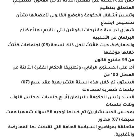
خلال هذه السنة على تفعيل المادة 23 من القانون التنظيمي
المتعلق بتنظيم
وتسيير أشغال الحكومة والوضع القانوني لأعضائها بشأن
تخصيص اجتماع
شهري لدراسة مقترحات القوانين التي يتقدم بها أعضاء
البرلمان من الأغلبية
والمعارضة، حيث عَقَدَتْ لأجل ذلك تسعة (09) اجتماعات حَدَّدَتْ
خلالها موقفها
من 99 مقترح قانون.
أما على المستوى الرقابي، وتطبيقا لأحكام الفقرة الثالثة من
الفصل 100 من
الدستور، تم خلال هذه السنة التشريعية عقد سبع (07)
جلسات شهرية لمساءلة
السيد رئيس الحكومة بالبرلمان (أربع جلسات بمجلس النواب
وثلاث جلسات
بمجلس المستشارين) تم خلالها توجيه 56 سؤالا شفهيا همت
سبعة (07) محاور
متعلقة بمواضيع السياسة العامة التي تقدمت بها المعارضة
والأغلبية.