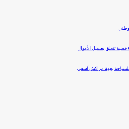
لوطني
 للسياحة بجهة مراكش آسفي