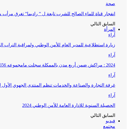
صحة
انفجار قناة للماء الصالح للشرب تابعة ل ” راديما” تغرق مرأ
السابق
التالي
المرأة
آراء
زيارة استطلاعية للمدير العام للأمن الوطني ولمراقبة التراب ا
آراء
2024 : مراكش ضمن أربع مدن بالممكلة سجلت مامجموعه 656 قضية تتعلق بغسيل الأموال
آراء
غرفة التجارة والصناعة والخدمات تنظم المنتدى الجهوي الأول
آراء
الحصيلة السنوية للإدارة العامة للأمن الوطني 2024
السابق
التالي
فيديو
مجتمع