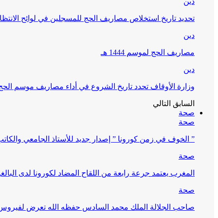
دين
تحديد تاريخ استخلاص مصاريف الحج للمسجلين في لوائح الانتظار (
دين
مصاريف الحج لموسم 1444 هـ
دين
وزارة الأوقاف تحدد تاريخ الشروع في أداء مصاريف موسم الحج لـ 4
السابق
التالي
صحة
صحة
” الخوف في زمن كورونا ” إصدار جديد للأستاذ الجامعي والكات
صحة
المغرب يعتمد جرعة رابعة من اللقاح المضاد لكورونا لدى البالغين 60 سنة فما فوق أو 
صحة
صاحب الجلالة الملك محمد السادس حفظه الله تعرض لفيروس كورونا ا