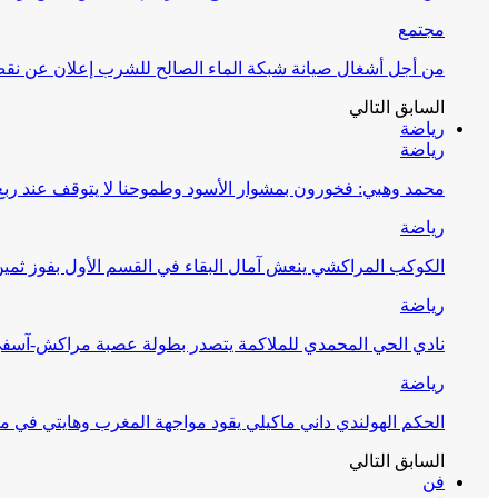
مجتمع
من أجل أشغال صيانة شبكة الماء الصالح للشرب إعلان عن نقص 
السابق
التالي
رياضة
رياضة
محمد وهبي: فخورون بمشوار الأسود وطموحنا لا يتوقف عند ربع 
رياضة
الكوكب المراكشي ينعش آمال البقاء في القسم الأول بفوز ثمين
رياضة
نادي الحي المحمدي للملاكمة يتصدر بطولة عصبة مراكش-آسف
رياضة
الحكم الهولندي داني ماكيلي يقود مواجهة المغرب وهايتي في مونديا
السابق
التالي
فن