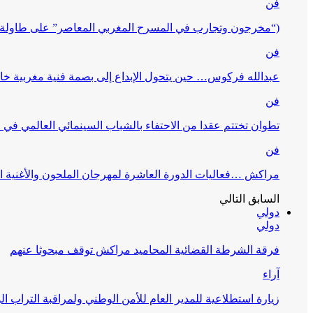
فن
(“مخرجون وتجارب في المسرح المغربي المعاصر” على طاولة 
فن
عبدالله فركوس… حين يتحول الإبداع إلى بصمة فنية مغربية خا
فن
تطوان تختتم عقدا من الاحتفاء بالشباب السينمائي العالمي في
فن
مراكش …فعاليات الدورة العاشرة لمهرجان الملحون والأغنية ا
السابق
التالي
دولي
دولي
فرقة الشرطة القضائية المحاميد مراكش توقف مبحوثا عنهم
آراء
زيارة استطلاعية للمدير العام للأمن الوطني ولمراقبة التراب ا