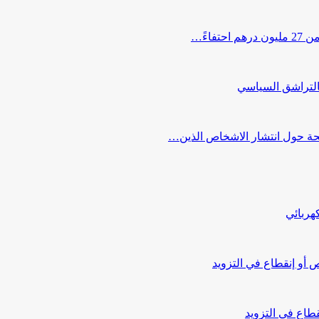
اءً…
التراشق السياسي
صحة حول انتشار الاشخاص الذين…
هربائي
أو إنقطاع في التزويد
طاع في التزويد