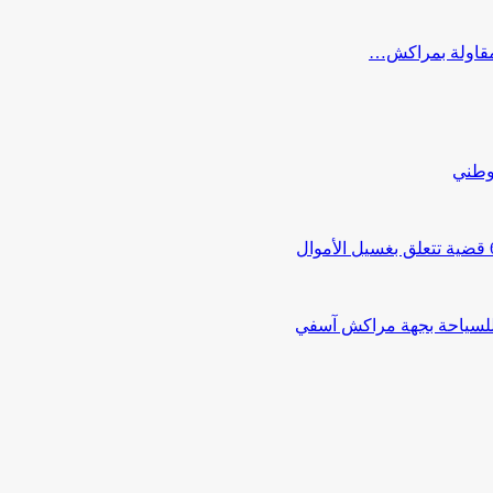
ب مقاولة بمراكش…
لوطني
 للسياحة بجهة مراكش آسفي