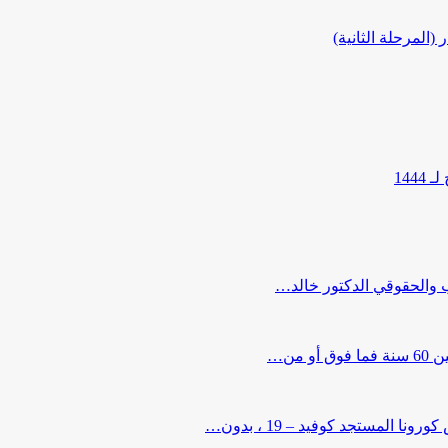
المرحلة الثانية)
144
ب والحقوقي الدكتور خالد…
من…
لمستجد كوفيد – 19 ، بدون…