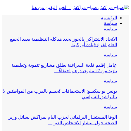
صباح مراكش - الخبر اليقين من هنا
الرئيسية
سياسة
سياسة
الاتحاد الاشتراكي بالحوز يجدد هياكله التنظيمية بعقد الجمع
العام لفرع قيادة أوزكيتة
سياسة
عامل إقليم قلعة السراغنة يطلق مشاريع تنموية وتعليمية
بأزيد من 27 مليون درهم احتفاءً…
سياسة
يونس بو سكسو: الاستحقاقات تُحسم بالقرب من المواطنين لا
بالتراشق السياسي
سياسة
الوفا المستشار البرلماني لحزب البام بمراكش يسائل وزير
الصحة حول انتشار الاشخاص الذين…