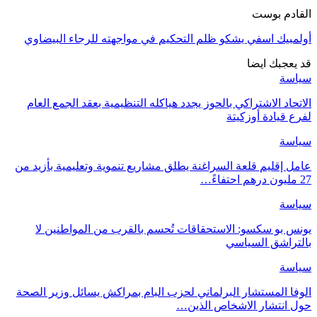
القادم بوست
أولمبيك اسفي يشكو ظلم التحكيم في مواجهته للرجاء البيضاوي
قد يعجبك ايضا
سياسة
الاتحاد الاشتراكي بالحوز يجدد هياكله التنظيمية بعقد الجمع العام
لفرع قيادة أوزكيتة
سياسة
عامل إقليم قلعة السراغنة يطلق مشاريع تنموية وتعليمية بأزيد من
27 مليون درهم احتفاءً…
سياسة
يونس بو سكسو: الاستحقاقات تُحسم بالقرب من المواطنين لا
بالتراشق السياسي
سياسة
الوفا المستشار البرلماني لحزب البام بمراكش يسائل وزير الصحة
حول انتشار الاشخاص الذين…