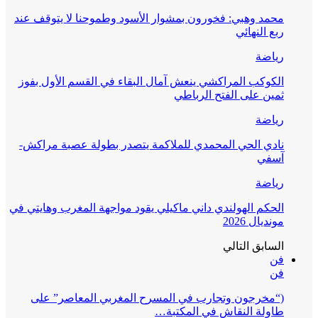
محمد وهبي: فخورون بمشوار الأسود وطموحنا لا يتوقف عند
ربع النهائي
رياضة
الكوكب المراكشي ينعش آمال البقاء في القسم الأول بفوز
ثمين على الفتح الرباطي
رياضة
نادي الحي المحمدي للملاكمة يتصدر بطولة عصبة مراكش-
آسفي
رياضة
الحكم الهولندي داني ماكيلي يقود مواجهة المغرب وهايتي في
مونديال 2026
السابق
التالي
فن
فن
(“مخرجون وتجارب في المسرح المغربي المعاصر” على
طاولة النقاش في المكتبة…