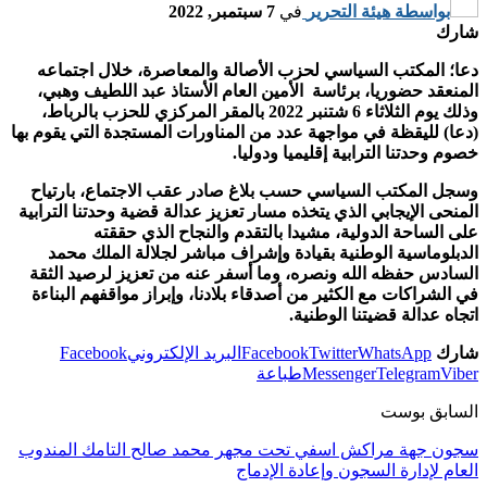
بواسطة
هيئة التحرير
في
7 سبتمبر, 2022
شارك
دعا؛ المكتب السياسي لحزب الأصالة والمعاصرة، خلال اجتماعه
المنعقد حضوريا، برئاسة الأمين العام الأستاذ عبد اللطيف وهبي،
وذلك يوم الثلاثاء 6 شتنبر 2022 بالمقر المركزي للحزب بالرباط،
(دعا) لليقظة في مواجهة عدد من المناورات المستجدة التي يقوم بها
خصوم وحدتنا الترابية إقليميا ودوليا.
وسجل المكتب السياسي حسب بلاغ صادر عقب الاجتماع، بارتياح
المنحى الإيجابي الذي يتخذه مسار تعزيز عدالة قضية وحدتنا الترابية
على الساحة الدولية، مشيدا بالتقدم والنجاح الذي حققته
الدبلوماسية الوطنية بقيادة وإشراف مباشر لجلالة الملك محمد
السادس حفظه الله ونصره، وما أسفر عنه من تعزيز لرصيد الثقة
في الشراكات مع الكثير من أصدقاء بلادنا، وإبراز مواقفهم البناءة
اتجاه عدالة قضيتنا الوطنية.
شارك
WhatsApp
Twitter
Facebook
البريد الإلكتروني
Facebook
Viber
Telegram
Messenger
طباعة
السابق بوست
سجون جهة مراكش اسفي تحت مجهر محمد صالح التامك المندوب
العام لإدارة السجون وإعادة الإدماج