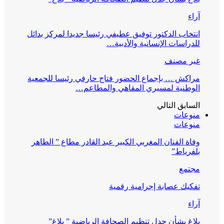
آراء
انتخاب الدكتور توفيق عطيفي رئيسا جديدا لمركز بدائل
للدراسات الإنسانية والأدبية…
غير مصنف
مراكش … بإجماع الحضور فتاح حارفي رئيسا للجمعية
الوطنية لمسيري المقاهي والمطاعم…
السابق
التالي
منوعات
منوعات
وفاة الفنان المغربي الكبير عبد القادر مطاع ” الطاهر
بلفرياط”
مجتمع
تفكيك عصابة إجرامية رقمية
آراء
بلاغ بشأن جدل تنظيم الصحافة الرياضية ” بلاغ”