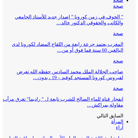
صحة
صحة
” الخوف في زمن كورونا ” إصدار جديد للأستاذ الجامعي
والكاتب والحقوقي الدكتور خالد…
صحة
المغرب يعتمد جرعة رابعة من اللقاح المضاد لكورونا لدى
البالغين 60 سنة فما فوق أو من…
صحة
صاحب الجلالة الملك محمد السادس حفظه الله تعرض
لفيروس كورونا المستجد كوفيد – 19 ، بدون…
صحة
انفجار قناة للماء الصالح للشرب تابعة ل ” راديما” تغرق مرأب
مقاولة بمراكش…
السابق
التالي
المرأة
آراء