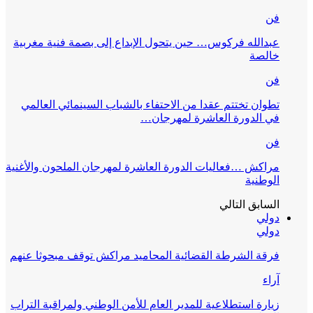
فن
عبدالله فركوس… حين يتحول الإبداع إلى بصمة فنية مغربية
خالصة
فن
تطوان تختتم عقدا من الاحتفاء بالشباب السينمائي العالمي
في الدورة العاشرة لمهرجان…
فن
مراكش …فعاليات الدورة العاشرة لمهرجان الملحون والأغنية
الوطنية
السابق
التالي
دولي
دولي
فرقة الشرطة القضائية المحاميد مراكش توقف مبحوثا عنهم
آراء
زيارة استطلاعية للمدير العام للأمن الوطني ولمراقبة التراب