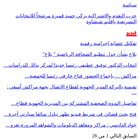
سياسة
حزب التقدم والاشتراكية يزكي حميد قميزة مرشحاً للانتخابات
التشريعية بإقليم شيشاوة
فيديو
تفكيك عصابة إجرامية رقمية
بلاغ بشأن جدل تنظيم الصحافة الرياضية ” بلاغ”
انتخاب الدكتور توفيق عطيفي رئيسا جديدا لمركز بدائل للدراسات…
مراكش … بإجماع الحضور فتاح حارفي رئيسا للجمعية…
نفيسة بالبركة المدير الجهوية لقطاع الاتصال بجهة مراكش آسفي :
…
تفاصيل الندوة الصحفية المشتركة بين المديرية الجهوية قطاع…
فتح بحث قضائي في شريط فيديو يظهر تبادل سائقا سيارتي أجرة…
جواد الدادسي : مراكز ومعاهد الدبلومات والشواهد المزورة تغزو…
السابق
التالي
1 من 26