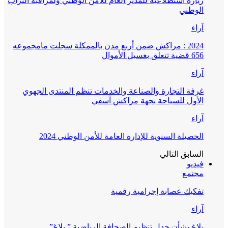
زيارة استطلاعية للمدير العام للأمن الوطني ولمراقبة التراب
الوطني
آراء
2024 : مراكش ضمن أربع مدن بالممكلة سجلت مامجموعه
656 قضية تتعلق بغسيل الأموال
آراء
غرفة التجارة والصناعة والخدمات تنظم المنتدى الجهوي
الأول للسياحة بجهة مراكش آسفي
آراء
الحصيلة السنوية للإدارة العامة للأمن الوطني 2024
السابق
التالي
فيديو
مجتمع
تفكيك عصابة إجرامية رقمية
آراء
بلاغ بشأن جدل تنظيم الصحافة الرياضية ” بلاغ”