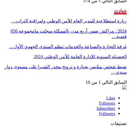
السابق
التالي
1 من 574
حوادث
زيارة استطلاعية للمدير العام للأمن الوطني ولمراقبة التراب…
2024 : مراكش ضمن أربع مدن بالممكلة سجلت مامجموعه 656
قضية…
غرفة التجارة والصناعة والخدمات تنظم المنتدى الجهوي الأول…
الحصيلة السنوية للإدارة العامة للأمن الوطني 2024
ضبط شخص متلبس بحيازة و ترويج مخدر الشيرا على مستوى دوار
سيدي…
السابق
التالي
1 من 10
Likes
Followers
Subscribers
Followers
تصنيفات