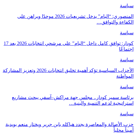
سياسة
المنصوري: “البام” يدخل تشريعيات 2026 موحدًا ويراهن على
الكفاءة والتوافق…
سياسة
كودار: توافق كامل داخل “البام” على مرشحي انتخابات 2026 بعد 17
اجتماعًا
سياسة
الأحزاب السياسية تؤكد أهمية تخليق انتخابات 2026 وتعزيز المشاركة
المواطنة
سياسة
برئاسة سمير كودار.. مجلس جهة مراكش–آسفي يبحث مشاريع
استراتيجية لدعم التنمية والبنية…
سياسة
حزب الأصالة والمعاصرة يجدد هياكله بابن جرير ويختار منعم بويدية
أميناً محلياً