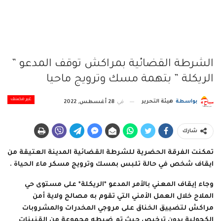
الشرطة القضائية بمراكش توقف المدعو ”
الريكلة ” بتهمة مسك وترويج ماحيا
غير مصنف
بواسطة
هيئة التحرير
في
28 أغسطس, 2022
شارك
تمكنت الفرقة الحضرية للشرطة القضائية المدينة العتيقة من
ايقاف شخص في حالة تلبس بمسك وترويج مسكر ماء الحياة .
وجاء إيقاف المعني بالأمر المدعو *الريكلة* على مستوى حي
الملاح خلال العمل الأمني التي تقوم به مصالح ولاية أمن
مراكش لتضييق الخناق على مروجي المخدرات والمشروبات
الكحولية بدون ترخيص حيث تم ضبطه مجموعة من القنينات