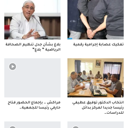
تفكيك عصابة إجرامية رقمية
بلاغ بشأن جدل تنظيم الصحافة
الرياضية ” بلاغ”
انتخاب الدكتور توفيق عطيفي
مراكش … بإجماع الحضور فتاح
رئيسا جديدا لمركز بدائل
حارفي رئيسا للجمعية…
للدراسات…