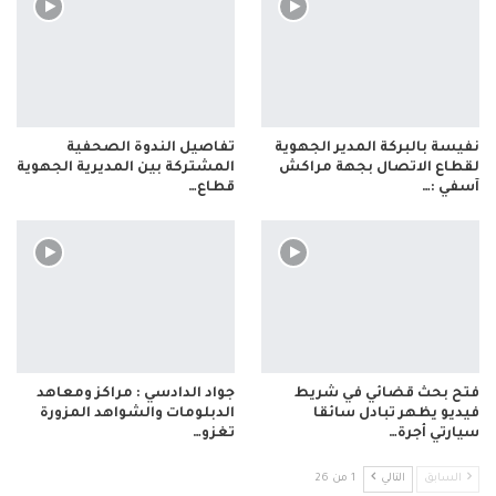
نفيسة بالبركة المدير الجهوية
تفاصيل الندوة الصحفية
لقطاع الاتصال بجهة مراكش
المشتركة بين المديرية الجهوية
آسفي :…
قطاع…
فتح بحث قضائي في شريط
جواد الدادسي : مراكز ومعاهد
فيديو يظهر تبادل سائقا
الدبلومات والشواهد المزورة
سيارتي أجرة…
تغزو…
السابق
التالي
1 من 26