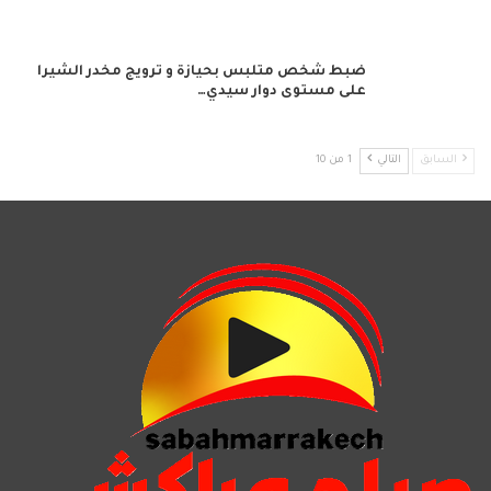
ضبط شخص متلبس بحيازة و ترويج مخدر الشيرا
على مستوى دوار سيدي…
السابق
التالي
1 من 10