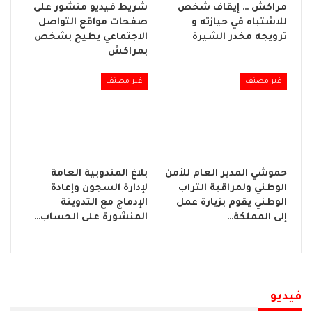
مراكش … إيقاف شخص
شريط فيديو منشور على
للاشتباه في حيازته و
صفحات مواقع التواصل
ترويجه مخدر الشيرة
الاجتماعي يطيح بشخص
بمراكش
غير مصنف
غير مصنف
حموشي المدير العام للأمن
بلاغ المندوبية العامة
الوطني ولمراقبة التراب
لإدارة السجون وإعادة
الوطني يقوم بزيارة عمل
الإدماج مع التدوينة
إلى المملكة…
المنشورة على الحساب…
فيديو