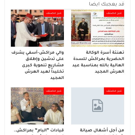
قد يعجبك ايضا
غير مصنف
غير مصنف
تهنئة أسرة الوكالة
والي مراكش-آسفي يشرف
الحضرية بمراكش للسدة
على تدشين وإطلاق
العالية بالله بمناسبة عيد
مشاريع تنموية كبرى
العرش المجيد
تخليداً لعيد العرش
المجيد
غير مصنف
غير مصنف
من أجل أشغال صيانة
قيادات “البام” بمراكش..