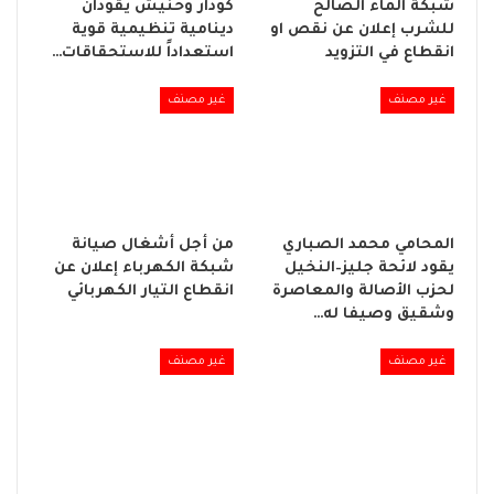
شبكة الماء الصالح
كودار وحنيش يقودان
للشرب إعلان عن نقص او
دينامية تنظيمية قوية
انقطاع في التزويد
استعداداً للاستحقاقات…
غير مصنف
غير مصنف
المحامي محمد الصباري
من أجل أشغال صيانة
يقود لائحة جليز–النخيل
شبكة الكهرباء إعلان عن
لحزب الأصالة والمعاصرة
انقطاع التيار الكهربائي
وشقيق وصيفا له…
غير مصنف
غير مصنف