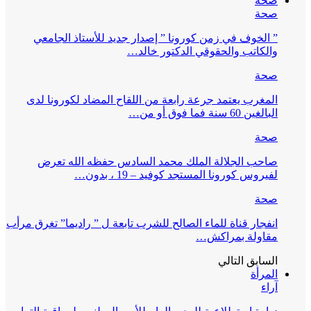
صحة
صحة
” الخوف في زمن كورونا ” إصدار جديد للأستاذ الجامعي
والكاتب والحقوقي الدكتور خالد…
صحة
المغرب يعتمد جرعة رابعة من اللقاح المضاد لكورونا لدى
البالغين 60 سنة فما فوق أو من…
صحة
صاحب الجلالة الملك محمد السادس حفظه الله تعرض
لفيروس كورونا المستجد كوفيد – 19 ، بدون…
صحة
انفجار قناة للماء الصالح للشرب تابعة ل ” راديما” تغرق مرأب
مقاولة بمراكش…
السابق
التالي
المرأة
آراء