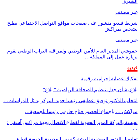
الشيرة
غير مصنف
شريط فيديو منشور على صفحات مواقع التواصل الاجتماعي يطيح
بشخص بمراكش
غير مصنف
حموشي المدير العام للأمن الوطني ولمراقبة التراب الوطني يقوم
بزيارة عمل إلى المملكة…
فيديو
تفكيك عصابة إجرامية رقمية
بلاغ بشأن جدل تنظيم الصحافة الرياضية ” بلاغ”
انتخاب الدكتور توفيق عطيفي رئيسا جديدا لمركز بدائل للدراسات…
مراكش … بإجماع الحضور فتاح حارفي رئيسا للجمعية…
نفيسة بالبركة المدير الجهوية لقطاع الاتصال بجهة مراكش آسفي :
…
تفاصيل الندوة الصحفية المشتركة بين المديرية الجهوية قطاع…