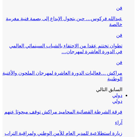
فن
عبدالله فركوس… حين يتحول الإبداع إلى بصمة فنية مغربية
خالصة
فن
تطوان تختتم عقدا من الاحتفاء بالشباب السينمائي العالمي
في الدورة العاشرة لمهرجان…
فن
مراكش …فعاليات الدورة العاشرة لمهرجان الملحون والأغنية
الوطنية
السابق
التالي
دولي
دولي
فرقة الشرطة القضائية المحاميد مراكش توقف مبحوثا عنهم
آراء
زيارة استطلاعية للمدير العام للأمن الوطني ولمراقبة التراب