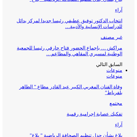
آراء
انتخاب الدكتور توفيق عطيفي رئيسا جديدا لمركز بدائل
للدراسات الإنسانية والأدبية…
غير مصنف
مراكش … بإجماع الحضور فتاح حارفي رئيسا للجمعية
الوطنية لمسيري المقاهي والمطاعم…
السابق
التالي
منوعات
منوعات
وفاة الفنان المغربي الكبير عبد القادر مطاع ” الطاهر
بلفرياط”
مجتمع
تفكيك عصابة إجرامية رقمية
آراء
بلاغ بشأن جدل تنظيم الصحافة الرياضية ” بلاغ”