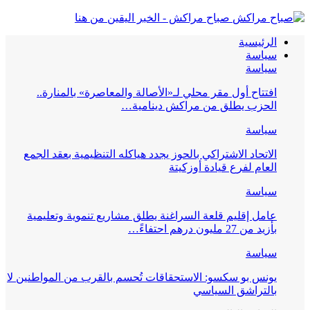
صباح مراكش - الخبر اليقين من هنا
الرئيسية
سياسة
سياسة
افتتاح أول مقر محلي لـ«الأصالة والمعاصرة» بالمنارة..
الحزب يطلق من مراكش دينامية…
سياسة
الاتحاد الاشتراكي بالحوز يجدد هياكله التنظيمية بعقد الجمع
العام لفرع قيادة أوزكيتة
سياسة
عامل إقليم قلعة السراغنة يطلق مشاريع تنموية وتعليمية
بأزيد من 27 مليون درهم احتفاءً…
سياسة
يونس بو سكسو: الاستحقاقات تُحسم بالقرب من المواطنين لا
بالتراشق السياسي