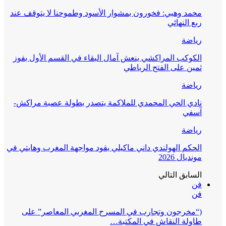
محمد وهبي: فخورون بمشوار الأسود وطموحنا لا يتوقف عند
ربع النهائي
رياضة
الكوكب المراكشي ينعش آمال البقاء في القسم الأول بفوز
ثمين على الفتح الرباطي
رياضة
نادي الحي المحمدي للملاكمة يتصدر بطولة عصبة مراكش-
آسفي
رياضة
الحكم الهولندي داني ماكيلي يقود مواجهة المغرب وهايتي في
مونديال 2026
السابق
التالي
فن
فن
(“مخرجون وتجارب في المسرح المغربي المعاصر” على
طاولة النقاش في المكتبة…