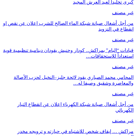
كبرى تخليداً لعيد العرش المجيد
غير مصنف
من أجل أشغال صيانة شبكة الماء الصالح للشرب إعلان عن نقص او
انقطاع في التزويد
غير مصنف
قيادات “البام” بمراكش.. كودار وحنيش يقودان دينامية تنظيمية قوية
استعداداً للاستحقاقات…
غير مصنف
المحامي محمد الصباري يقود لائحة جليز–النخيل لحزب الأصالة
والمعاصرة وشقيق وصيفا له…
غير مصنف
من أجل أشغال صيانة شبكة الكهرباء إعلان عن انقطاع التيار
الكهربائي
غير مصنف
مراكش … إيقاف شخص للاشتباه في حيازته و ترويجه مخدر