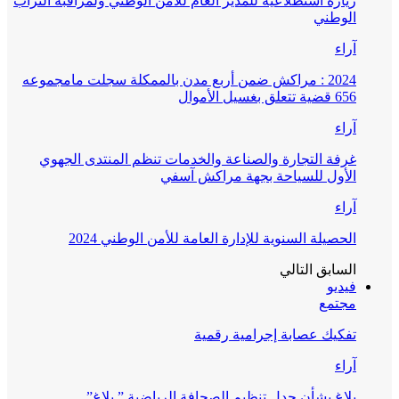
زيارة استطلاعية للمدير العام للأمن الوطني ولمراقبة التراب
الوطني
آراء
2024 : مراكش ضمن أربع مدن بالممكلة سجلت مامجموعه
656 قضية تتعلق بغسيل الأموال
آراء
غرفة التجارة والصناعة والخدمات تنظم المنتدى الجهوي
الأول للسياحة بجهة مراكش آسفي
آراء
الحصيلة السنوية للإدارة العامة للأمن الوطني 2024
السابق
التالي
فيديو
مجتمع
تفكيك عصابة إجرامية رقمية
آراء
بلاغ بشأن جدل تنظيم الصحافة الرياضية ” بلاغ”