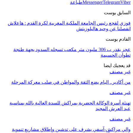
Viber
Telegram
Messenger
طباعة
السابق بوست
فوزي لقجع رئيس الجامعة الملكية المغربية لكرة القدم : هاعلاش
انفصلنا عن وحيد هاليلوزيتش
القادم بوست
عجز يقدر ب 306 مليون متر مكعب تسجله السدود بجهة طنجة
تطوان الحسيمة
قد يعجبك ايضا
غير مصنف
من أكادير.. البام يضع الثقة والمواطن في صلب معركة المرحلة
غير مصنف
تهنئة أسرة الوكالة الحضرية بمراكش للسدة العالية بالله بمناسبة
عيد العرش المجيد
غير مصنف
والي مراكش-آسفي يشرف على تدشين وإطلاق مشاريع تنموية